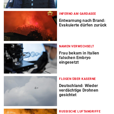
INFERNO AM GARDASEE
Entwarnung nach Brand:
Evakuierte dürfen zurück
NAMEN VERWECHSELT
Frau bekam in Italien
falschen Embryo
eingesetzt
FLOGEN ÜBER KASERNE
Deutschland: Wieder
verdächtige Drohnen
gesichtet
RUSSISCHE LUFTANGRIFFE