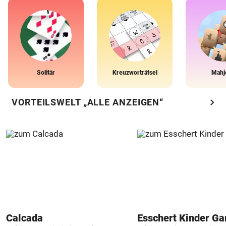
Solitär
Kreuzworträtsel
Mahj
chevron_right
VORTEILSWELT „ALLE ANZEIGEN“
Calcada