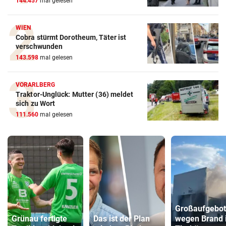
144.457
mal gelesen
WIEN
Cobra stürmt Dorotheum, Täter ist
verschwunden
143.598
mal gelesen
VORARLBERG
Traktor-Unglück: Mutter (36) meldet
sich zu Wort
111.560
mal gelesen
Großaufgebot
Grünau fertigte
Das ist der Plan
wegen Brand 