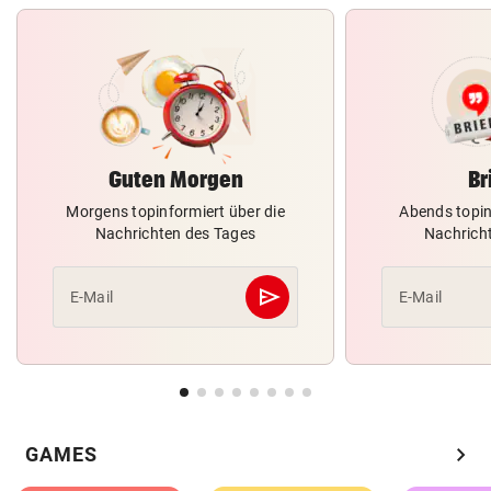
Guten Morgen
Br
Morgens topinformiert über die
Abends topin
Nachrichten des Tages
Nachrich
send
E-Mail
E-Mail
Abschicken
chevron_right
GAMES