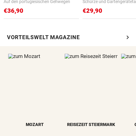
Auf den portugiesischen Gehwegen
Schürze und Gartengerätet
€36,90
€29,90
chevron_right
VORTEILSWELT MAGAZINE
MOZART
REISEZEIT STEIERMARK