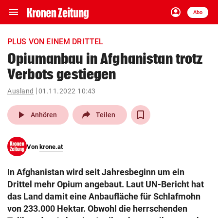
menu
account_circle
Navigation
Anmelden
Abo
close
Schließen
ein-/ausklappen
PLUS VON EINEM DRITTEL
Abonnieren
Opiumanbau in Afghanistan trotz
Verbots gestiegen
account_circle
arrow_right
Anmelden
Ausland
01.11.2022 10:43
pin_drop
arrow_right
Bundesland auswäh
Wien
play_arrow
Anhören
Teilen
bookmark
Merkliste
Von
krone.at
Suchbegriff
search
In Afghanistan wird seit Jahresbeginn um ein
eingeben
Drittel mehr Opium angebaut. Laut UN-Bericht hat
das Land damit eine Anbaufläche für Schlafmohn
von 233.000 Hektar. Obwohl die herrschenden