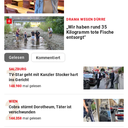
DRAMA WEGEN DÜRRE
„Wir haben rund 35
Kilogramm tote Fische
entsorgt“
(ausgewählt)
Gelesen
Kommentiert
SALZBURG
TV-Star geht mit Kanzler Stocker hart
ins Gericht
148.980
mal gelesen
WIEN
Cobra stürmt Dorotheum, Täter ist
verschwunden
144.358
mal gelesen