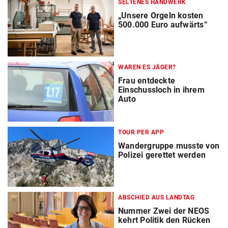
SELTENES HANDWERK
„Unsere Orgeln kosten
500.000 Euro aufwärts“
WAREN ES JÄGER?
Frau entdeckte
Einschussloch in ihrem
Auto
TOUR PER APP
Wandergruppe musste von
Polizei gerettet werden
ABSCHIED AUS LANDTAG
Nummer Zwei der NEOS
kehrt Politik den Rücken