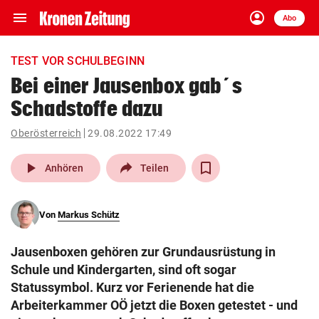
menu
account_circle
Navigation
Anmelden
Abo
close
Schließen
ein-/ausklappen
TEST VOR SCHULBEGINN
Abonnieren
Bei einer Jausenbox gab´s
Schadstoffe dazu
account_circle
arrow_right
Anmelden
Oberösterreich
29.08.2022 17:49
pin_drop
arrow_right
Bundesland auswäh
Wien
play_arrow
Anhören
Teilen
bookmark
Merkliste
Von
Markus Schütz
Suchbegriff
search
Jausenboxen gehören zur Grundausrüstung in
eingeben
Schule und Kindergarten, sind oft sogar
Statussymbol. Kurz vor Ferienende hat die
Arbeiterkammer OÖ jetzt die Boxen getestet - und