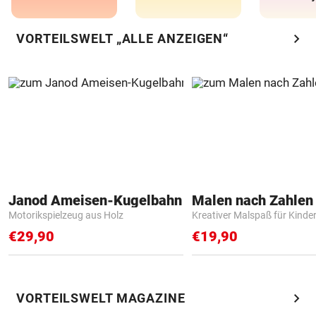
chevron_right
VORTEILSWELT „ALLE ANZEIGEN“
Janod Ameisen-Kugelbahn
Motorikspielzeug aus Holz
Kreativer Malspaß für Kinde
€29,90
€19,90
chevron_right
VORTEILSWELT MAGAZINE