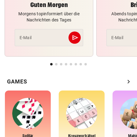
Guten Morgen
Br
Morgens topinformiert über die
Abends topin
Nachrichten des Tages
Nachrich
send
E-Mail
E-Mail
Abschicken
chevron_right
GAMES
Solitär
Kreuzworträtsel
Mahj