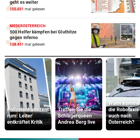
geht es weiter
155.031
mal gelesen
NIEDERÖSTERREICH
500 Helfer kämpfen bei Gluthitze
gegen Inferno
138.451
mal gelesen
Wann komme
Polizeianhaltezent
Treffen Sie die
die Robotaxis
rum: Leiter
Schlagerqueen
auch nach
entkräftet Kritik
Andrea Berg live
Österreich?