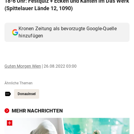
18-6 Uhr: Festquiz + Ecken und Kanten im Das Werk
© Krone Multimedia GmbH & Co KG 2026
(Spittelauer Lände 12, 1090)
Muthgasse 2, 1190 Wien
Kronen Zeitung als bevorzugte Google-Quelle
hinzufügen
Guten Morgen Wien
26.08.2022 03:00
Ähnliche Themen
Donauinsel
MEHR NACHRICHTEN