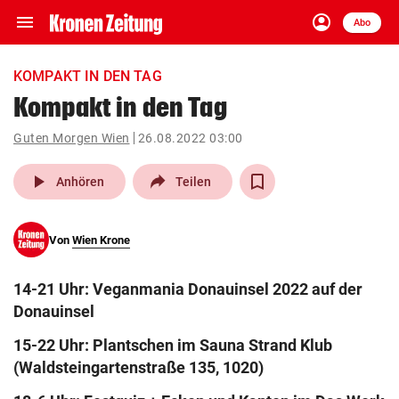
menu
account_circle
Navigation
Anmelden
Abo
close
Schließen
ein-/ausklappen
KOMPAKT IN DEN TAG
Abonnieren
Kompakt in den Tag
account_circle
arrow_right
Guten Morgen Wien
26.08.2022 03:00
Anmelden
play_arrow
Anhören
Teilen
pin_drop
arrow_right
Bundesland auswäh
Wien
bookmark
Von
Wien Krone
Merkliste
14-21 Uhr: Veganmania Donauinsel 2022 auf der
Suchbegriff
search
Donauinsel
eingeben
15-22 Uhr: Plantschen im Sauna Strand Klub
(Waldsteingartenstraße 135, 1020)