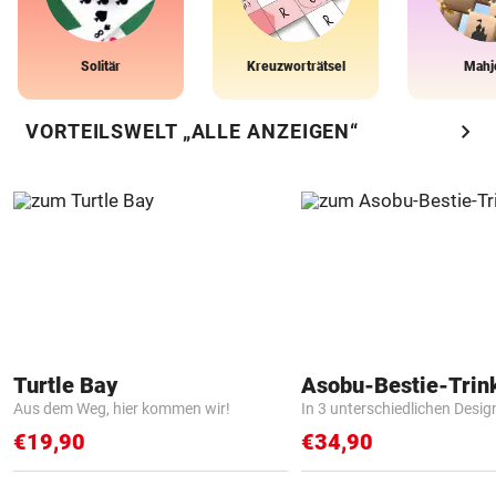
Solitär
Kreuzworträtsel
Mahj
chevron_right
VORTEILSWELT „ALLE ANZEIGEN“
Turtle Bay
Asobu-Bestie-Trin
Aus dem Weg, hier kommen wir!
In 3 unterschiedlichen Desig
€19,90
€34,90