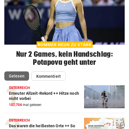
NUMMER NEUN ZU STARK
Nur 2 Games, kein Handschlag:
Potapova geht unter
(ausgewählt)
Gelesen
Kommentiert
ÖSTERREICH
Erneuter Allzeit-Rekord ++ Hitze noch
nicht vorbei
157.704
mal gelesen
ÖSTERREICH
Das waren die heißesten Orte ++ So