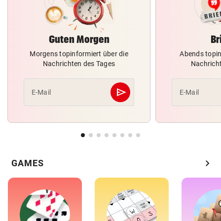
Guten Morgen
Br
Morgens topinformiert über die
Abends topin
Nachrichten des Tages
Nachrich
send
E-Mail
E-Mail
Abschicken
chevron_right
GAMES