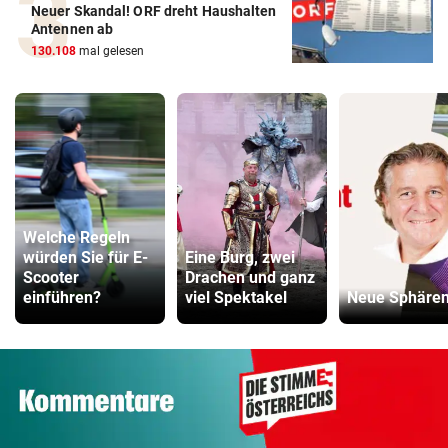
Neuer Skandal! ORF dreht Haushalten
Antennen ab
130.108
mal gelesen
Welche Regeln
würden Sie für E-
Eine Burg, zwei
Scooter
Drachen und ganz
einführen?
viel Spektakel
Neue Sphäre