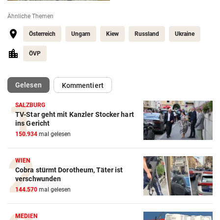
Ähnliche Themen
Österreich
Ungarn
Kiew
Russland
Ukraine
ÖVP
(ausgewählt)
Gelesen
Kommentiert
SALZBURG
TV-Star geht mit Kanzler Stocker hart
ins Gericht
150.934
mal gelesen
WIEN
Cobra stürmt Dorotheum, Täter ist
verschwunden
144.570
mal gelesen
MEDIEN