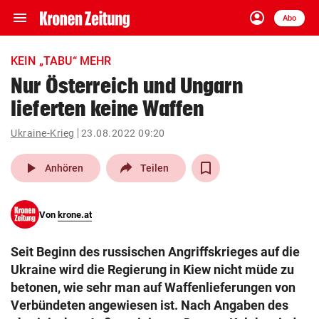
menu
account_circle
Navigation
Anmelden
Abo
close
Schließen
ein-/ausklappen
KEIN „TABU“ MEHR
Abonnieren
Nur Österreich und Ungarn
lieferten keine Waffen
account_circle
arrow_right
Anmelden
Ukraine-Krieg
23.08.2022 09:20
pin_drop
arrow_right
Bundesland auswäh
Wien
play_arrow
Anhören
Teilen
bookmark
Merkliste
Von
krone.at
Suchbegriff
search
Seit Beginn des russischen Angriffskrieges auf die
eingeben
Ukraine wird die Regierung in Kiew nicht müde zu
betonen, wie sehr man auf Waffenlieferungen von
Verbündeten angewiesen ist. Nach Angaben des