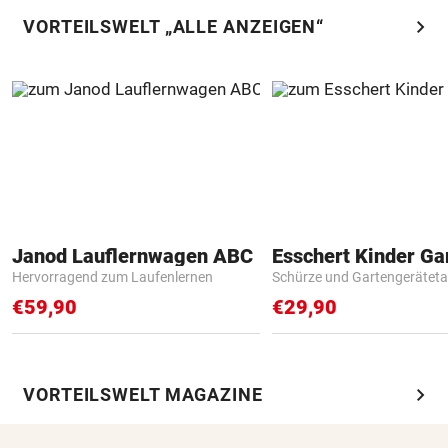
chevron_right
VORTEILSWELT „ALLE ANZEIGEN“
Janod Lauflernwagen ABC
Hervorragend zum Laufenlernen
Schürze und Gartengerätet
€59,90
€29,90
chevron_right
VORTEILSWELT MAGAZINE