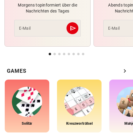
Morgens topinformiert über die
Abends topin
Nachrichten des Tages
Nachrich
send
E-Mail
E-Mail
Abschicken
chevron_right
GAMES
Solitär
Kreuzworträtsel
Mahj