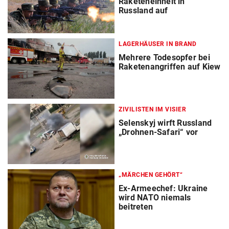
Raketeneinheit in
Russland auf
LAGERHÄUSER IN BRAND
Mehrere Todesopfer bei
Raketenangriffen auf Kiew
ZIVILISTEN IM VISIER
Selenskyj wirft Russland
„Drohnen-Safari“ vor
„MÄRCHEN GEHÖRT“
Ex-Armeechef: Ukraine
wird NATO niemals
beitreten