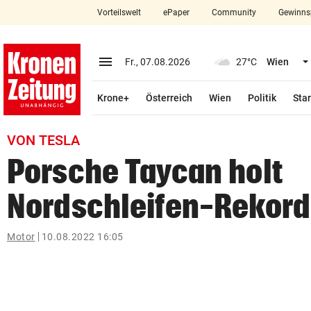
Vorteilswelt
ePaper
Community
Gewinns
close
Schließen
menu
Menü aufklappen
Fr., 07.08.2026
27°C
Wien
Abonnieren
Krone+
Österreich
Wien
Politik
Star
account_circle
arrow_right
Anmelden
VON TESLA
pin_drop
arrow_right
Bundesland auswäh
Wien
Porsche Taycan holt
bookmark
Merkliste
Nordschleifen-Rekord
Suchbegriff
Motor
10.08.2022 16:05
search
eingeben