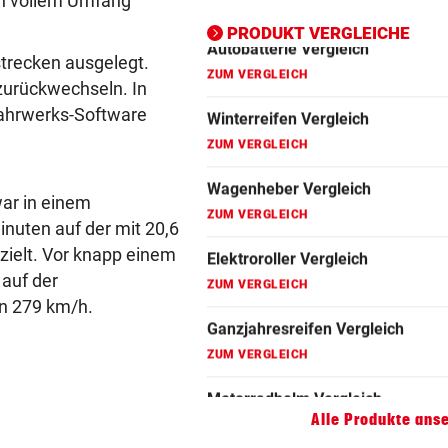
in vollem Umfang
ZUM VERGLEICH
PRODUKT VERGLEICHE
dstrecken ausgelegt.
Motorradhelm Vergleich
 zurückwechseln. In
ZUM VERGLEICH
 Fahrwerks-Software
Schneeketten Vergleich
ZUM VERGLEICH
war in einem
Drehmomentschlüssel Vergleich
inuten auf der mit 20,6
ZUM VERGLEICH
zielt. Vor knapp einem
Autokredit Vergleich
 auf der
on 279 km/h.
ZUM VERGLEICH
Kompressor Vergleich
ZUM VERGLEICH
Alle Produkte ans