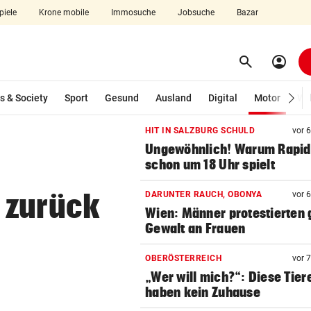
piele
Krone mobile
Immosuche
Jobsuche
Bazar
search
account_circle
Menü aufklappen
Suchen
(ausg
s & Society
Sport
Gesund
Ausland
Digital
Motor
Wir
HIT IN SALZBURG SCHULD
vor 
len
Ungewöhnlich! Warum Rapid
schon um 18 Uhr spielt
 zurück
DARUNTER RAUCH, OBONYA
vor 
Wien: Männer protestierten
Gewalt an Frauen
OBERÖSTERREICH
vor 
„Wer will mich?“: Diese Tier
haben kein Zuhause