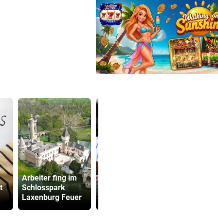
Altachs
Kanzler
Arbeiter fing im
Massombo kennt
entschuldig
t
Schlosspark
den Schlüssel
„Der Satz is
Laxenburg Feuer
zum Erfolg
falsch“