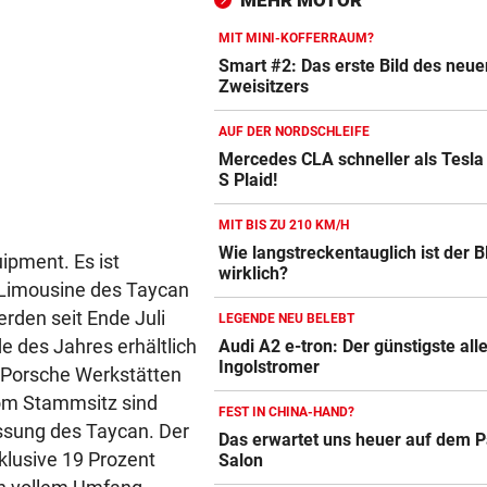
MEHR MOTOR
Geschäft von Rosenbauer
MIT MINI-KOFFERRAUM?
PLÖTZLICH MIT DABEI
vor ein
Smart #2: Das erste Bild des neue
Thiem überrascht ÖFB-Legi
Zweisitzers
im Trainingslager
AUF DER NORDSCHLEIFE
„MÄCHTIG UND SCHÖN“
vor ein
Mercedes CLA schneller als Tesla
S Plaid!
Autobatterie Vergleich
Mann (37) gesteht Brandstif
in den USA
ZUM VERGLEICH
MIT BIS ZU 210 KM/H
Wie langstreckentauglich ist der
Winterreifen Vergleich
ipment. Es ist
wirklich?
ZUM VERGLEICH
e Limousine des Taycan
erden seit Ende Juli
LEGENDE NEU BELEBT
Wagenheber Vergleich
e des Jahres erhältlich
Audi A2 e-tron: Der günstigste all
ZUM VERGLEICH
Ingolstromer
n Porsche Werkstätten
vom Stammsitz sind
Elektroroller Vergleich
FEST IN CHINA-HAND?
ssung des Taycan. Der
Das erwartet uns heuer auf dem P
ZUM VERGLEICH
klusive 19 Prozent
Salon
Ganzjahresreifen Vergleich