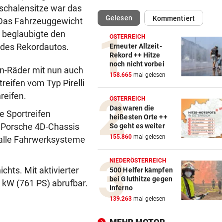
schalensitze war das
(ausgewählt)
Gelesen
Kommentiert
 Das Fahrzeuggewicht
SOMMERCUP 2026
vor ein
LIVE: Harder Handballfest mi
 beglaubigte den
ÖSTERREICH
Kiel, Lemgo & Kriens
 des Rekordautos.
Erneuter Allzeit-
Rekord ++ Hitze
noch nicht vorbei
SETZT SICH ZUR WEHR
vor ein
n-Räder mit nun auch
158.665
mal gelesen
Tourismus, Vandalen: Kurios
reifen vom Typ Pirelli
Regeln in Italien
reifen.
ÖSTERREICH
Das waren die
TAGELANGER TERROR
vor ein
ie Sportreifen
heißesten Orte ++
Aggro-Affe verletzte 18
 Porsche 4D-Chassis
So geht es weiter
Menschen: Eingefangen!
155.860
mal gelesen
n alle Fahrwerksysteme
WIRBEL UM KINDER-SAGER
vor ein
NIEDERÖSTERREICH
Kanzler entschuldigt sich: „
chts. Mit aktivierter
500 Helfer kämpfen
bei Gluthitze gegen
Satz ist falsch“
 kW (761 PS) abrufbar.
Inferno
139.263
mal gelesen
FEUERWEHR-AUSSTATTER
vor ein
Waldbrände „befeuern“ das