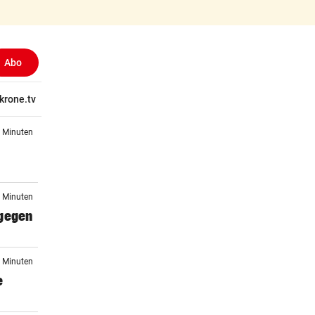
Abo
ewählt)
tschaft
krone.tv
Wissen
Gericht
Kolumnen
Freizeit
Reise
Ti
6 Minuten
6 Minuten
 gegen
7 Minuten
e