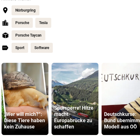
Nürburgring
Porsche
Tesla
Porsche Taycan
Sport
Software
Spursperre! Hitze
„Wer will mich?“:
macht
Deutschkurse:
Diese Tiere haben
Europabrücke zu
Bund übernimm
kein Zuhause
schaffen
Modell aus OÖ