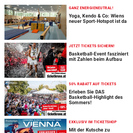
GANZ ENERGIENEUTRAL!
Yoga, Kendo & Co: Wiens
neuer Sport-Hotspot ist da
JETZT TICKETS SICHERN!
Basketball-Event fasziniert
mit Zahlen beim Aufbau
Promotion
50% RABATT AUF TICKETS
Erleben Sie DAS
Basketball-Highlight des
Sommers!
Promotion
EXKLUSIV IM TICKETSHOP
Mit der Kutsche zu