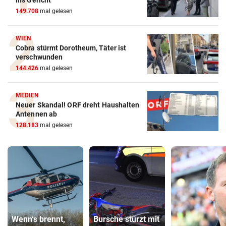
ins Gericht
149.708
mal gelesen
WIEN
Cobra stürmt Dorotheum, Täter ist
verschwunden
144.426
mal gelesen
MEDIEN
Neuer Skandal! ORF dreht Haushalten
Antennen ab
128.183
mal gelesen
Wenn‘s brennt,
Bursche stürzt mit