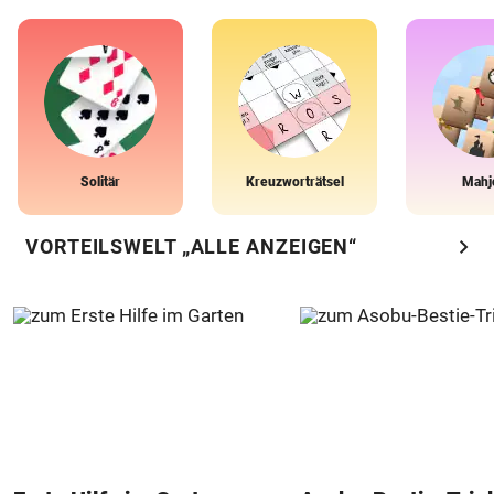
Solitär
Kreuzworträtsel
Mahj
chevron_right
VORTEILSWELT „ALLE ANZEIGEN“