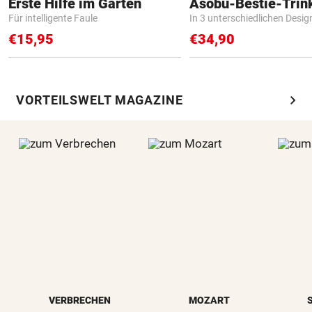
Erste Hilfe im Garten
Asobu-Bestie-Trin
Für intelligente Faule
In 3 unterschiedlichen Desig
€15,95
€34,90
chevron_right
VORTEILSWELT MAGAZINE
VERBRECHEN
MOZART