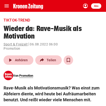
menu
account_circle
Navigation
Anmelden
Abo
close
Schließen
ein-/ausklappen
TIKTOK-TREND
Abonnieren
Wieder da: Rave-Musik als
Motivation
account_circle
arrow_right
Anmelden
Sport & Freizeit
06.08.2022 06:00
Promotion
pin_drop
arrow_right
Bundesland auswäh
Wien
play_arrow
Anhören
Teilen
bookmark
Merkliste
Von
Promotion
Suchbegriff
search
eingeben
Rave-Musik als Motivationsmusik? Was einst zum
Abfeiern diente, wird heute bei Aufräumarbeiten
benutzt. Und reißt wieder viele Menschen mit.