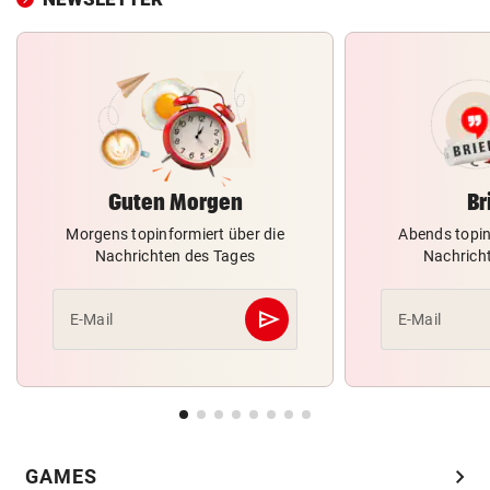
Guten Morgen
Br
Morgens topinformiert über die
Abends topin
Nachrichten des Tages
Nachrich
send
E-Mail
E-Mail
Abschicken
chevron_right
GAMES