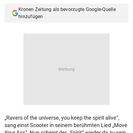
© Krone Multimedia GmbH & Co KG 2026
Kronen Zeitung als bevorzugte Google-Quelle
Muthgasse 2, 1190 Wien
hinzufügen
„Ravers of the universe, you keep the spirit alive“,
sang einst Scooter in seinem berühmten Lied „Move
Your Ass“. Nun scheint der „Spirit“ wieder da zu sein.