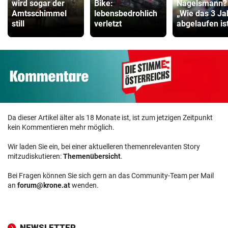
wird sogar der
Bike:
Nagelsmann?
Amtsschimmel
lebensbedrohlich
„Wie das 3 Ja
still
verletzt
abgelaufen ist 
Da dieser Artikel älter als 18 Monate ist, ist zum jetzigen Zeitpunkt
kein Kommentieren mehr möglich.
Wir laden Sie ein, bei einer aktuelleren themenrelevanten Story
mitzudiskutieren:
Themenübersicht
.
Bei Fragen können Sie sich gern an das Community-Team per Mail
an
forum@krone.at
wenden.
NEWSLETTER