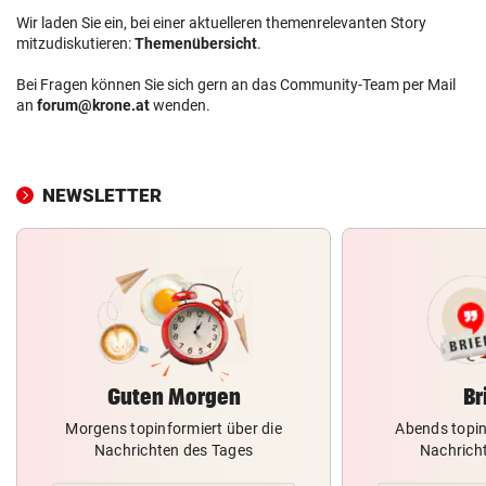
Wir laden Sie ein, bei einer aktuelleren themenrelevanten Story
mitzudiskutieren:
Themenübersicht
.
Bei Fragen können Sie sich gern an das Community-Team per Mail
an
forum@krone.at
wenden.
NEWSLETTER
Guten Morgen
Br
Morgens topinformiert über die
Abends topin
Nachrichten des Tages
Nachrich