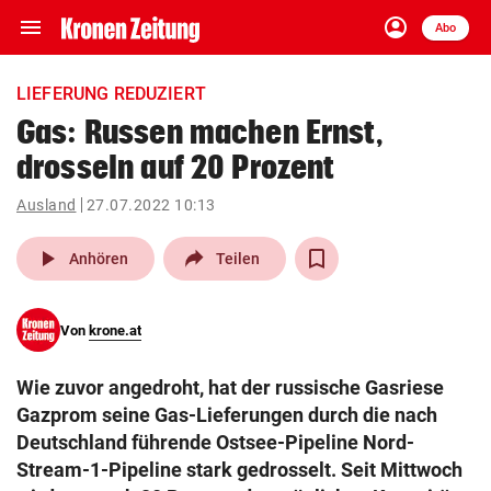
menu
account_circle
Navigation
Anmelden
Abo
close
Schließen
ein-/ausklappen
LIEFERUNG REDUZIERT
Abonnieren
Gas: Russen machen Ernst,
drosseln auf 20 Prozent
account_circle
arrow_right
Anmelden
Ausland
27.07.2022 10:13
pin_drop
arrow_right
Bundesland auswäh
Wien
play_arrow
Anhören
Teilen
bookmark
Merkliste
Von
krone.at
Suchbegriff
search
Wie zuvor angedroht, hat der russische Gasriese
eingeben
Gazprom seine Gas-Lieferungen durch die nach
Deutschland führende Ostsee-Pipeline Nord-
Stream-1-Pipeline stark gedrosselt. Seit Mittwoch