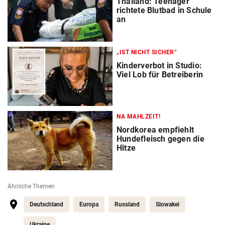
Thailand: Teenager
richtete Blutbad in Schule
an
„IST NICHT SICHER“
Kinderverbot in Studio:
Viel Lob für Betreiberin
NA MAHLZEIT!
Nordkorea empfiehlt
Hundefleisch gegen die
Hitze
Ähnliche Themen
Deutschland
Europa
Russland
Slowakei
Ukraine