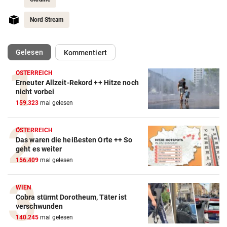
Nord Stream
(ausgewählt)
Gelesen
Kommentiert
ÖSTERREICH
Erneuter Allzeit-Rekord ++ Hitze noch
nicht vorbei
159.323
mal gelesen
ÖSTERREICH
Das waren die heißesten Orte ++ So
geht es weiter
156.409
mal gelesen
WIEN
Cobra stürmt Dorotheum, Täter ist
verschwunden
140.245
mal gelesen