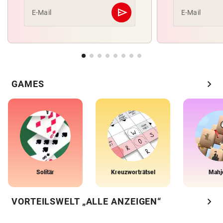
send
E-Mail
E-Mail
Abschicken
chevron_right
GAMES
Solitär
Kreuzworträtsel
Mahj
chevron_right
VORTEILSWELT „ALLE ANZEIGEN“