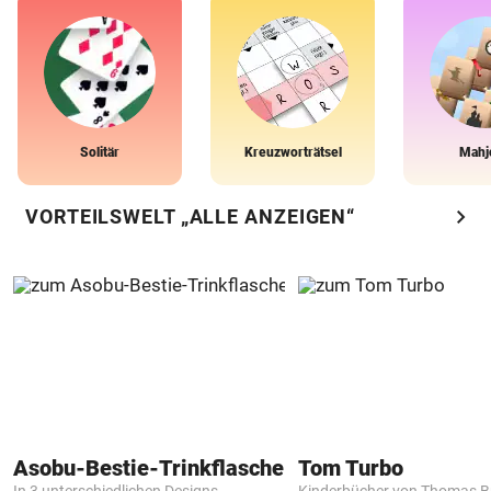
Solitär
Kreuzworträtsel
Mahj
chevron_right
VORTEILSWELT „ALLE ANZEIGEN“
Asobu-Bestie-Trinkflasche
Tom Turbo
In 3 unterschiedlichen Designs
Kinderbücher von Thomas B