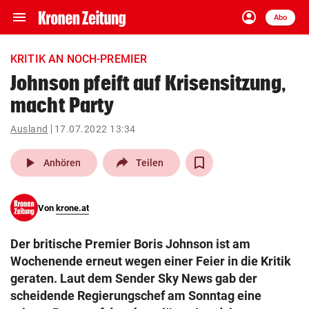
menu
account_circle
Navigation
Anmelden
Abo
close
Schließen
ein-/ausklappen
KRITIK AN NOCH-PREMIER
Abonnieren
Johnson pfeift auf Krisensitzung,
macht Party
account_circle
arrow_right
Anmelden
Ausland
17.07.2022 13:34
pin_drop
arrow_right
Bundesland auswäh
Wien
play_arrow
Anhören
Teilen
bookmark
Merkliste
Von
krone.at
Suchbegriff
search
Der britische Premier Boris Johnson ist am
eingeben
Wochenende erneut wegen einer Feier in die Kritik
geraten. Laut dem Sender Sky News gab der
scheidende Regierungschef am Sonntag eine