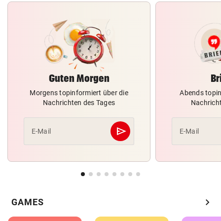
Guten Morgen
Br
Morgens topinformiert über die
Abends topin
Nachrichten des Tages
Nachrich
send
E-Mail
E-Mail
Abschicken
chevron_right
GAMES