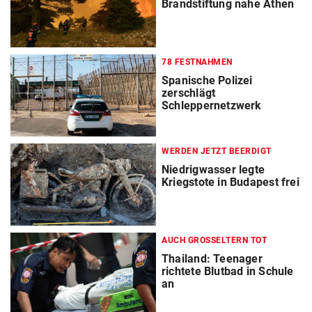
Brandstiftung nahe Athen
78 FESTNAHMEN
Spanische Polizei
zerschlägt
Schleppernetzwerk
WERDEN JETZT BEERDIGT
Niedrigwasser legte
Kriegstote in Budapest frei
AUCH GROSSELTERN TOT
Thailand: Teenager
richtete Blutbad in Schule
an