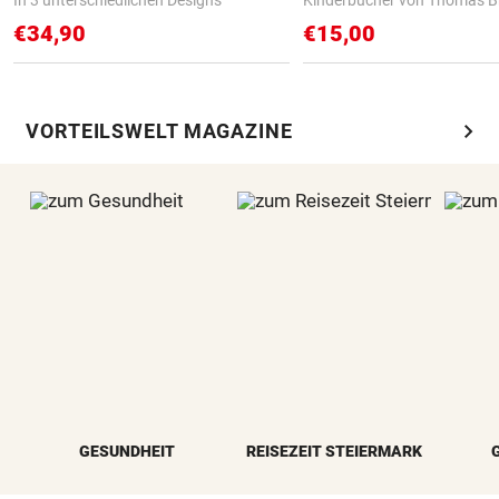
€34,90
€15,00
chevron_right
VORTEILSWELT MAGAZINE
GESUNDHEIT
REISEZEIT STEIERMARK