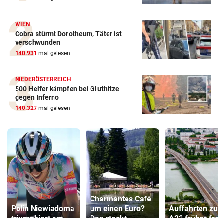
WIEN
Cobra stürmt Dorotheum, Täter ist
verschwunden
140.931
mal gelesen
NIEDERÖSTERREICH
500 Helfer kämpfen bei Gluthitze
gegen Inferno
140.327
mal gelesen
Charmantes Café
Polin Niewiadoma
um einen Euro?
Auffahrten zu