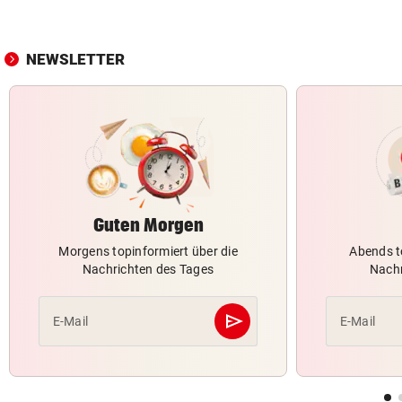
NEWSLETTER
Guten Morgen
Morgens topinformiert über die
Abends t
Nachrichten des Tages
Nachr
send
E-Mail
E-Mail
Abschicken