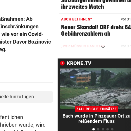
Salzburgerinnen gewinnen 
ihr zweites Match
Maßnahmen: Ab
AUCH BEI IHNEN?
vor 3
Einschränkungen
Neuer Skandal! ORF dreht 6
Gebührenzahlern ab
wie vor ein Covid-
nister Davor Bozinovic
„WIR MÜSSEN HANDELN“
vor 3
eg.
Pensionslücke: SPÖ nimmt
Koalition in die Pflicht
KRONE.TV
ALARM IN BULGARIEN
vor 3
Drohne voller Sprengstoff n
Pipeline explodiert
uelle hinzufügen
VERRÜCKTE PARTIE
vor ein
ÖFB-Goalie Wiegele mittendr
ZAHLREICHE EINSÄTZE
10-Tore-Spektakel
Bach wurde in Pinzgauer Ort zu
fentlichen
reißendem Fluss
hrieben wurde, wird
AUCH STEIRER SIEGEN
vor ein