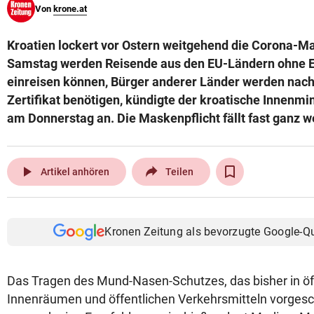
Von
krone.at
© Krone Multimedia GmbH & Co KG 2026
Muthgasse 2, 1190 Wien
Kroatien lockert vor Ostern weitgehend die Corona-
Samstag werden Reisende aus den EU-Ländern ohne 
einreisen können, Bürger anderer Länder werden nach 
Zertifikat benötigen, kündigte der kroatische Innenmi
am Donnerstag an. Die Maskenpflicht fällt fast ganz w
play_arrow
Artikel anhören
Teilen
Kronen Zeitung als bevorzugte Google-Q
Das Tragen des Mund-Nasen-Schutzes, das bisher in öf
Innenräumen und öffentlichen Verkehrsmitteln vorgesc