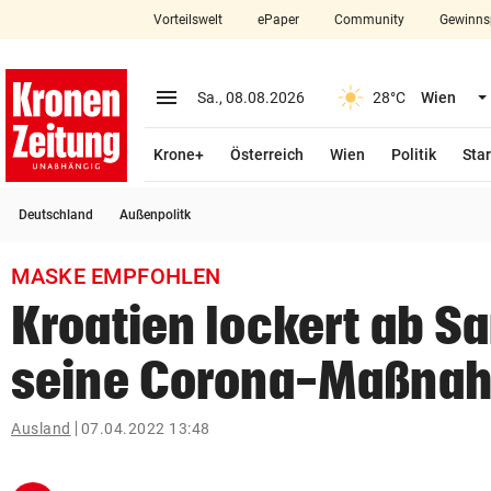
Vorteilswelt
ePaper
Community
Gewinns
close
Schließen
menu
Menü aufklappen
Sa., 08.08.2026
28°C
Wien
Abonnieren
Krone+
Österreich
Wien
Politik
Star
account_circle
arrow_right
Anmelden
Deutschland
Außenpolitk
pin_drop
arrow_right
Bundesland auswäh
Wien
MASKE EMPFOHLEN
bookmark
Merkliste
Kroatien lockert ab S
seine Corona-Maßna
Suchbegriff
search
eingeben
Ausland
07.04.2022 13:48