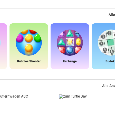
Alle
Bubbles Shooter
Exchange
Sudok
Alle An