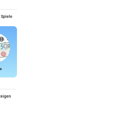
 Spiele
u
Snake
zeigen