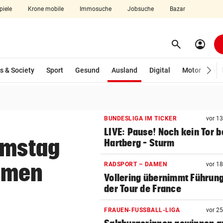
piele
Krone mobile
Immosuche
Jobsuche
Bazar
search
account_circle
Menü aufklappen
Suchen
(ausgewählt)
s & Society
Sport
Gesund
Ausland
Digital
Motor
Wir
len
BUNDESLIGA IM TICKER
vor 1
LIVE: Pause! Noch kein Tor b
amstag
Hartberg – Sturm
hmen
RADSPORT – DAMEN
vor 1
Vollering übernimmt Führung
der Tour de France
FRAUEN-FUSSBALL-LIGA
vor 2