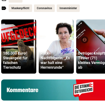
Maskenpflicht
Coronavirus
Innenminister
180.000 Euro
Ruck-
Betrüger knöpf
Steuergeld für
Nachfolgerin: „Es
Tiroler (71)
falschen
war halt eine
kleines Vermög
Tierschutz
Herrenrunde“
ab