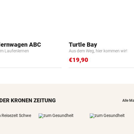
flernwagen ABC
Turtle Bay
m Laufenlernen
Aus dem Weg, hier kommen wir!
€19,90
DER KRONEN ZEITUNG
Alle M