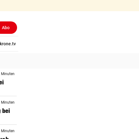
Abo
tschaft
krone.tv
Wissen
Gericht
Kolumnen
Freizeit
Reise
Ti
3 Minuten
ei
8 Minuten
 bei
5 Minuten