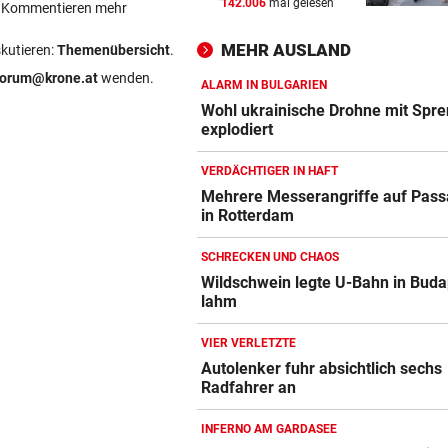
142.006
mal gelesen
ein Kommentieren mehr
AUFREGUNG IN OÖ-LIGA
vor 
War dieser Unterhaus-Abbr
MEHR AUSLAND
skutieren:
Themenübersicht
.
wirklich notwendig?
forum@krone.at
wenden.
ALARM IN BULGARIEN
NEO-RIEDER SCHWAB
vor 
Wohl ukrainische Drohne mit Spre
„Stell dir vor, du holst mit R
explodiert
einen Titel“
VERDÄCHTIGER IN HAFT
IM STEIRISCHEN REVIER
vor 
Mehrere Messerangriffe auf Pass
in Rotterdam
Vom „Juniorpartner“ zum gr
Liga-Rivalen
SCHRECKEN UND CHAOS
Wildschwein legte U-Bahn in Buda
lahm
VIER VERLETZTE
Autolenker fuhr absichtlich sechs
Radfahrer an
INFERNO AM GARDASEE