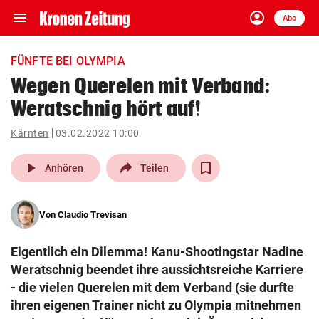
menu
account_circle
Navigation
Anmelden
Abo
close
Schließen
ein-/ausklappen
FÜNFTE BEI OLYMPIA
Abonnieren
Wegen Querelen mit Verband:
Weratschnig hört auf!
account_circle
arrow_right
Anmelden
Kärnten
03.02.2022 10:00
pin_drop
arrow_right
Bundesland auswäh
Wien
play_arrow
Anhören
Teilen
bookmark
Merkliste
Von
Claudio Trevisan
Suchbegriff
search
Eigentlich ein Dilemma! Kanu-Shootingstar Nadine
eingeben
Weratschnig beendet ihre aussichtsreiche Karriere
- die vielen Querelen mit dem Verband (sie durfte
ihren eigenen Trainer nicht zu Olympia mitnehmen