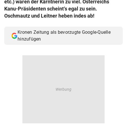
etc.) waren der Kärntnerin zu viel. Österreichs
© Krone Multimedia GmbH & Co KG 2026
Kanu-Präsidenten scheint‘s egal zu sein.
Muthgasse 2, 1190 Wien
Oschmautz und Leitner heben indes ab!
Kronen Zeitung als bevorzugte Google-Quelle
hinzufügen