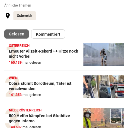
Ähnliche Themen
Österreich
(ausgewählt)
Gelesen
Kommentiert
ÖSTERREICH
Erneuter Allzeit-Rekord ++ Hitze noch
nicht vorbei
160.139
mal gelesen
WIEN
Cobra stürmt Dorotheum, Täter ist
verschwunden
141.353
mal gelesen
NIEDERÖSTERREICH
500 Helfer kämpfen bei Gluthitze
gegen Inferno
140.607
mal gelesen