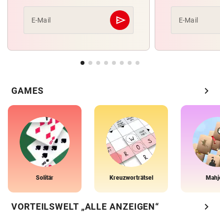
send
E-Mail
E-Mail
Abschicken
chevron_right
GAMES
Solitär
Kreuzworträtsel
Mahj
chevron_right
VORTEILSWELT „ALLE ANZEIGEN“