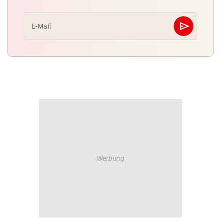
send
E-Mail
Abschicken