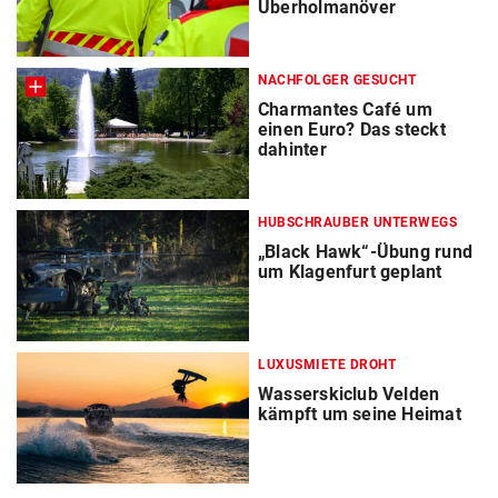
Überholmanöver
NACHFOLGER GESUCHT
Charmantes Café um
einen Euro? Das steckt
dahinter
HUBSCHRAUBER UNTERWEGS
„Black Hawk“-Übung rund
um Klagenfurt geplant
LUXUSMIETE DROHT
Wasserskiclub Velden
kämpft um seine Heimat