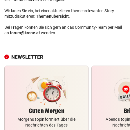
Wir laden Sie ein, bei einer aktuelleren themenrelevanten Story
mitzudiskutieren:
Themenübersicht
.
Bei Fragen können Sie sich gern an das Community-Team per Mail
an
forum@krone.at
wenden.
NEWSLETTER
Guten Morgen
Br
Morgens topinformiert über die
Abends topin
Nachrichten des Tages
Nachrich