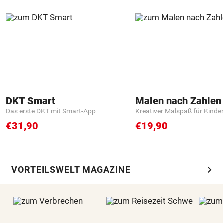
DKT Smart
Das erste DKT mit Smart-App
Kreativer Malspaß für Kinde
€31,90
€19,90
chevron_right
VORTEILSWELT MAGAZINE