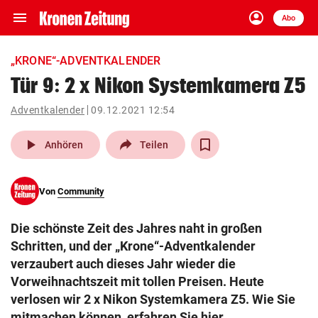
menu
account_circle
Navigation
Anmelden
Abo
close
Schließen
ein-/ausklappen
„KRONE“-ADVENTKALENDER
Abonnieren
Tür 9: 2 x Nikon Systemkamera Z5
account_circle
arrow_right
Adventkalender
09.12.2021 12:54
Anmelden
play_arrow
Anhören
Teilen
pin_drop
arrow_right
Bundesland auswäh
Wien
bookmark
Von
Community
Merkliste
Die schönste Zeit des Jahres naht in großen
Suchbegriff
Schritten, und der „Krone“-Adventkalender
search
eingeben
verzaubert auch dieses Jahr wieder die
Vorweihnachtszeit mit tollen Preisen. Heute
verlosen wir 2 x Nikon Systemkamera Z5. Wie Sie
mitmachen können, erfahren Sie hier.