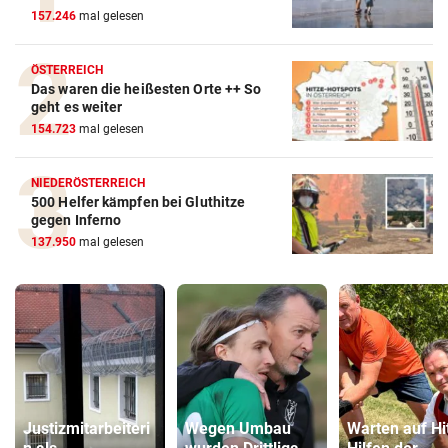
157.246
mal gelesen
ÖSTERREICH
Das waren die heißesten Orte ++ So
geht es weiter
154.723
mal gelesen
NIEDERÖSTERREICH
500 Helfer kämpfen bei Gluthitze
gegen Inferno
137.950
mal gelesen
Justizmitarbeiteri
Wegen Umbau
Warten auf Hi