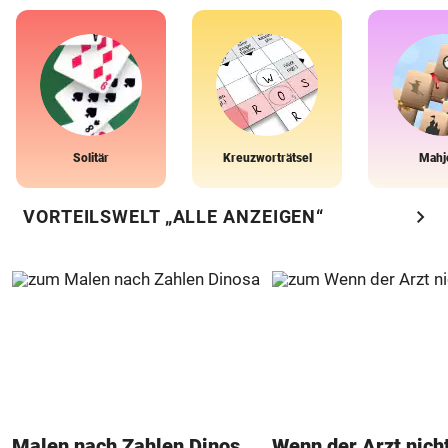
Solitär
Kreuzworträtsel
Mahj
chevron_right
VORTEILSWELT „ALLE ANZEIGEN“
Malen nach Zahlen Dinosaurier