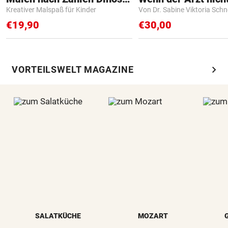
Kreativer Malspaß für Kinder
Von Dr. Sabine Viktoria Schn
€19,90
€30,00
chevron_right
VORTEILSWELT MAGAZINE
SALATKÜCHE
MOZART