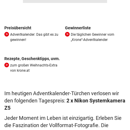
Preisübersicht
Gewinnerliste
Adventkalender: Das gibt es zu
Die täglichen Gewinner vom
gewinnen!
„Krone“-Adventkalender
Rezepte, Geschenktipps, uvm.
zum großen Weihnachts-Extra
von krone.at
Im heutigen Adventkalender-Türchen verlosen wir
den folgenden Tagespreis:
2 x Nikon Systemkamera
Z5
Jeder Moment im Leben ist einzigartig. Erleben Sie
die Faszination der Vollformat-Fotografie. Die