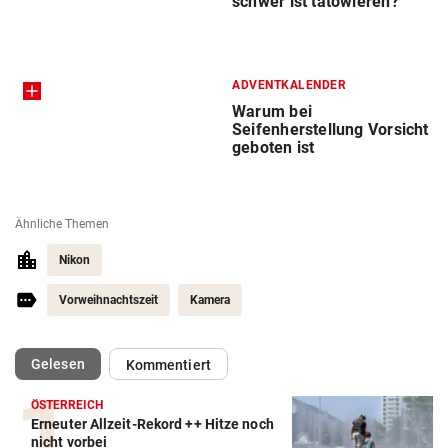
schwer ist tätowieren?
ADVENTKALENDER
Warum bei
Seifenherstellung Vorsicht
geboten ist
Ähnliche Themen
Nikon
Vorweihnachtszeit
Kamera
(ausgewählt)
Gelesen
Kommentiert
ÖSTERREICH
Erneuter Allzeit-Rekord ++ Hitze noch
nicht vorbei