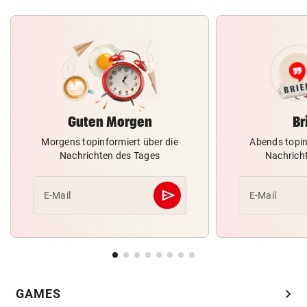
Guten Morgen
Br
Morgens topinformiert über die
Abends topin
Nachrichten des Tages
Nachrich
send
E-Mail
E-Mail
Abschicken
chevron_right
GAMES