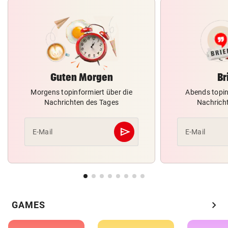
Guten Morgen
Br
Morgens topinformiert über die
Abends topin
Nachrichten des Tages
Nachrich
send
E-Mail
E-Mail
Abschicken
chevron_right
GAMES