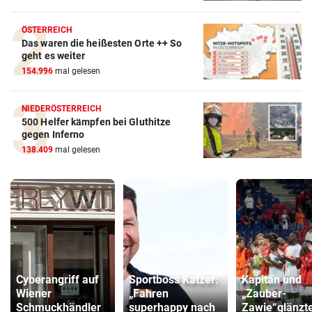
ÖSTERREICH
Das waren die heißesten Orte ++ So
geht es weiter
154.996
mal gelesen
NIEDERÖSTERREICH
500 Helfer kämpfen bei Gluthitze
gegen Inferno
138.409
mal gelesen
Cyberangriff auf
Sportboss Katzer:
Kapitän und
Wiener
„Fahren
„Zauber-
Schmuckhändler
superhappy nach
Zawie“glänzt