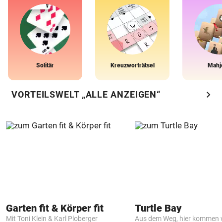
Solitär
Kreuzworträtsel
Mahj
chevron_right
VORTEILSWELT „ALLE ANZEIGEN“
Garten fit & Körper fit
Turtle Bay
Mit Toni Klein & Karl Ploberger
Aus dem Weg, hier kommen w