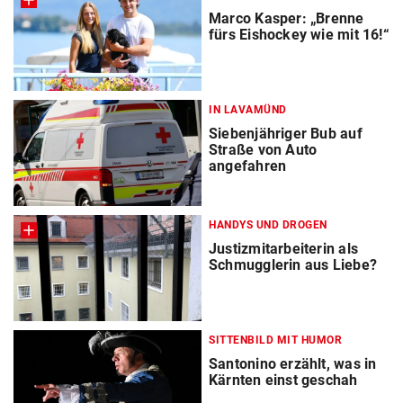
Marco Kasper: „Brenne
fürs Eishockey wie mit 16!“
IN LAVAMÜND
Siebenjähriger Bub auf
Straße von Auto
angefahren
HANDYS UND DROGEN
Justizmitarbeiterin als
Schmugglerin aus Liebe?
SITTENBILD MIT HUMOR
Santonino erzählt, was in
Kärnten einst geschah