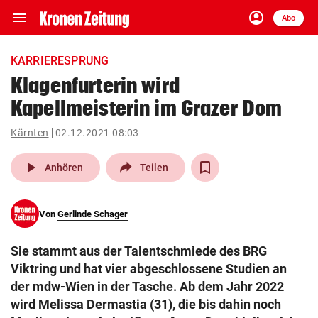
menu
account_circle
Navigation
Anmelden
Abo
close
Schließen
ein-/ausklappen
KARRIERESPRUNG
Abonnieren
Klagenfurterin wird
Kapellmeisterin im Grazer Dom
account_circle
arrow_right
Anmelden
Kärnten
02.12.2021 08:03
pin_drop
arrow_right
Bundesland auswäh
Wien
play_arrow
Anhören
Teilen
bookmark
Merkliste
Von
Gerlinde Schager
Suchbegriff
search
Sie stammt aus der Talentschmiede des BRG
eingeben
Viktring und hat vier abgeschlossene Studien an
der mdw-Wien in der Tasche. Ab dem Jahr 2022
wird Melissa Dermastia (31), die bis dahin noch