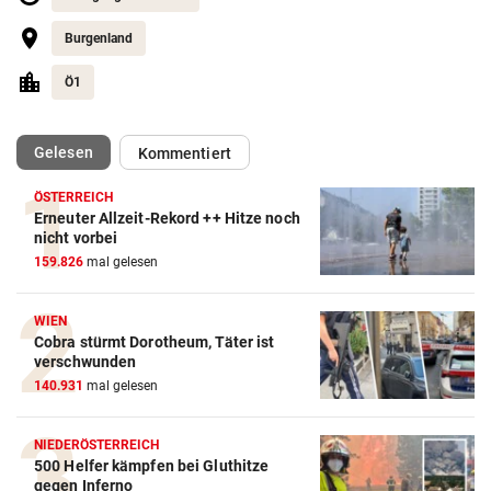
Burgenland
Ö1
(ausgewählt)
Gelesen
Kommentiert
ÖSTERREICH
Erneuter Allzeit-Rekord ++ Hitze noch
nicht vorbei
159.826
mal gelesen
WIEN
Cobra stürmt Dorotheum, Täter ist
verschwunden
140.931
mal gelesen
NIEDERÖSTERREICH
500 Helfer kämpfen bei Gluthitze
gegen Inferno