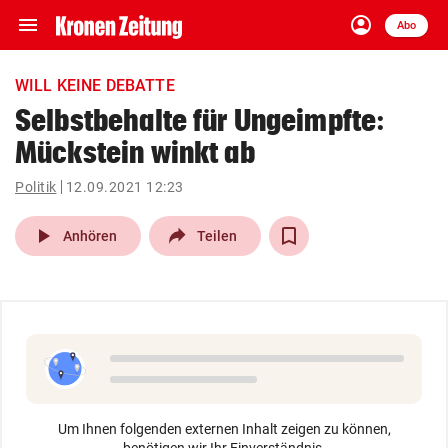
menu
account_circle
Navigation
Anmelden
Abo
close
Schließen
ein-/ausklappen
WILL KEINE DEBATTE
Abonnieren
Selbstbehalte für Ungeimpfte:
Mückstein winkt ab
account_circle
arrow_right
Anmelden
Politik
12.09.2021 12:23
pin_drop
arrow_right
Bundesland auswäh
Wien
play_arrow
Anhören
Teilen
bookmark
Merkliste
Suchbegriff
search
eingeben
Um Ihnen folgenden externen Inhalt zeigen zu können,