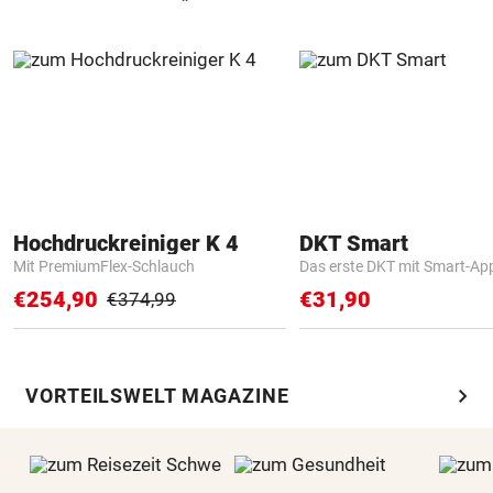
Hochdruckreiniger K 4
DKT Smart
Mit PremiumFlex-Schlauch
Das erste DKT mit Smart-Ap
€254,90
€31,90
€374,99
chevron_right
VORTEILSWELT MAGAZINE