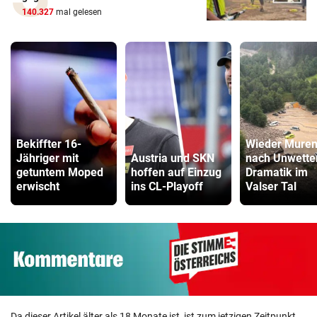
140.327
mal gelesen
Bekiffter 16-
Wieder Mure
Jähriger mit
Austria und SKN
nach Unwette
getuntem Moped
hoffen auf Einzug
Dramatik im
erwischt
ins CL-Playoff
Valser Tal
Da dieser Artikel älter als 18 Monate ist, ist zum jetzigen Zeitpunkt