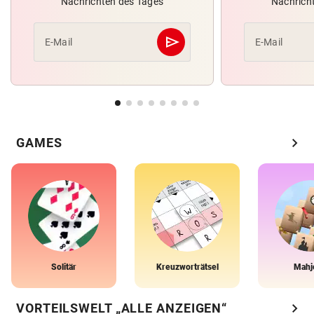
Nachrichten des Tages
Nachrich
send
E-Mail
E-Mail
Abschicken
chevron_right
GAMES
Solitär
Kreuzworträtsel
Mahj
chevron_right
VORTEILSWELT „ALLE ANZEIGEN“