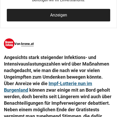
benötigen wir Ihr Einverständnis.
© Krone Multimedia GmbH & Co KG 2026
Muthgasse 2, 1190 Wien
Anzeigen
Von
krone.at
Angesichts stark steigender Infektions- und
Intensivauslastungszahlen wird über Maßnahmen
nachgedacht, wie man die nach wie vor vielen
Ungeimpften zum Umdenken bewegen könnte.
Über Anreize wie die
Impf-Lotterie nun im
Burgenland
können zwar einige mit an Bord geholt
werden, doch bereits seit Längerem wird auch über
Benachteiligungen für Impfverweigerer debattiert.
Neben einem möglichen Ende der Gratistests
vernimmt man zunehmend Stimmen, die dafür