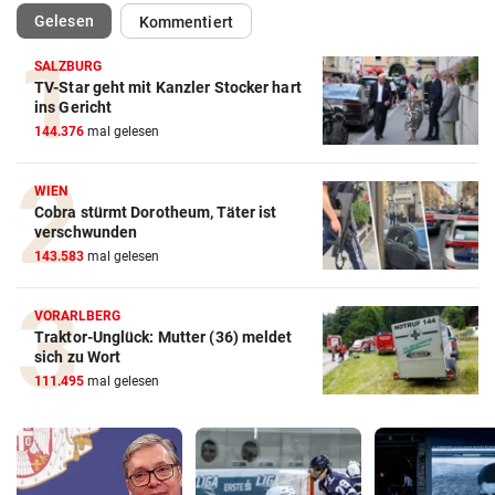
(ausgewählt)
Gelesen
Kommentiert
SALZBURG
TV-Star geht mit Kanzler Stocker hart
ins Gericht
144.376
mal gelesen
WIEN
Cobra stürmt Dorotheum, Täter ist
verschwunden
143.583
mal gelesen
VORARLBERG
Traktor-Unglück: Mutter (36) meldet
sich zu Wort
111.495
mal gelesen