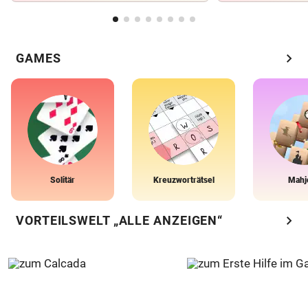
chevron_right
GAMES
Solitär
Kreuzworträtsel
Mahj
chevron_right
VORTEILSWELT „ALLE ANZEIGEN“