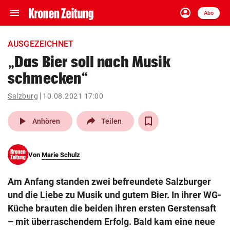
menu
account_circle
Navigation
Anmelden
Abo
close
Schließen
ein-/ausklappen
AUSGEZEICHNET
Abonnieren
„Das Bier soll nach Musik
schmecken“
account_circle
arrow_right
Anmelden
Salzburg
10.08.2021 17:00
pin_drop
arrow_right
Bundesland auswäh
Wien
play_arrow
Anhören
Teilen
bookmark
Merkliste
Von
Marie Schulz
Suchbegriff
search
Am Anfang standen zwei befreundete Salzburger
eingeben
und die Liebe zu Musik und gutem Bier. In ihrer WG-
Küche brauten die beiden ihren ersten Gerstensaft
– mit überraschendem Erfolg. Bald kam eine neue