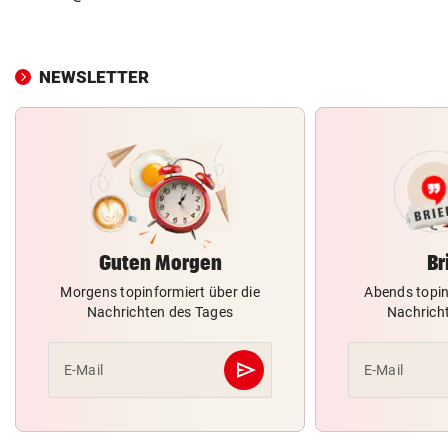
NEWSLETTER
Guten Morgen
Br
Morgens topinformiert über die
Abends topin
Nachrichten des Tages
Nachrich
send
E-Mail
E-Mail
Abschicken