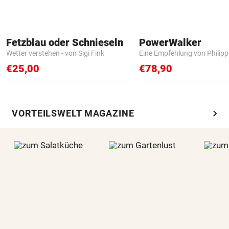
Fetzblau oder Schnieseln
PowerWalker
Wetter verstehen - von Sigi Fink
Eine Empfehlung von Philip
€25,00
€78,90
chevron_right
VORTEILSWELT MAGAZINE