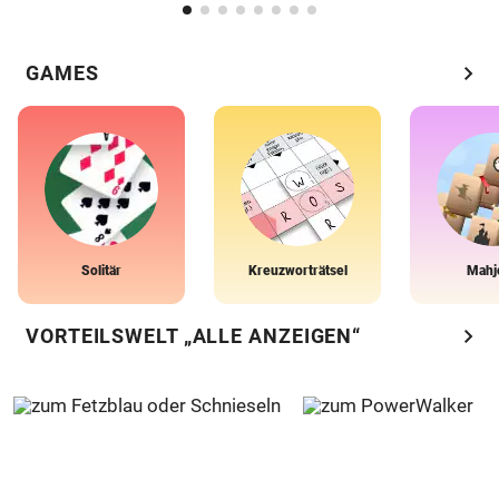
chevron_right
GAMES
Solitär
Kreuzworträtsel
Mahj
chevron_right
VORTEILSWELT „ALLE ANZEIGEN“