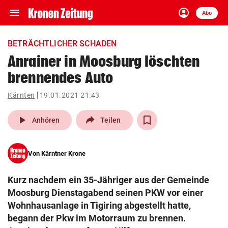
menu
account_circle
Navigation
Anmelden
Abo
close
Schließen
ein-/ausklappen
BETRÄCHTLICHER SCHADEN
Abonnieren
Anrainer in Moosburg löschten
brennendes Auto
account_circle
arrow_right
Anmelden
Kärnten
19.01.2021 21:43
pin_drop
arrow_right
Bundesland auswäh
Wien
play_arrow
Anhören
Teilen
bookmark
Merkliste
Von
Kärntner Krone
Suchbegriff
search
Kurz nachdem ein 35-Jähriger aus der Gemeinde
eingeben
Moosburg Dienstagabend seinen PKW vor einer
Wohnhausanlage in Tigiring abgestellt hatte,
begann der Pkw im Motorraum zu brennen.