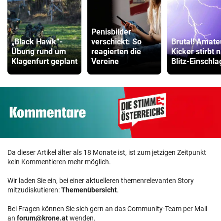
Penisbilder
„Black Hawk“-
verschickt: So
Brutal! Amate
Übung rund um
reagierten die
Kicker stirbt 
Klagenfurt geplant
Vereine
Blitz-Einschla
Da dieser Artikel älter als 18 Monate ist, ist zum jetzigen Zeitpunkt
kein Kommentieren mehr möglich.
Wir laden Sie ein, bei einer aktuelleren themenrelevanten Story
mitzudiskutieren:
Themenübersicht
.
Bei Fragen können Sie sich gern an das Community-Team per Mail
an
forum@krone.at
wenden.