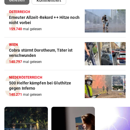
Gelesen
Kommentiert
ÖSTERREICH
Erneuter Allzeit-Rekord ++ Hitze noch
nicht vorbei
159.740
mal gelesen
WIEN
Cobra stürmt Dorotheum, Täter ist
verschwunden
140.797
mal gelesen
NIEDERÖSTERREICH
500 Helfer kämpfen bei Gluthitze
gegen Inferno
140.271
mal gelesen