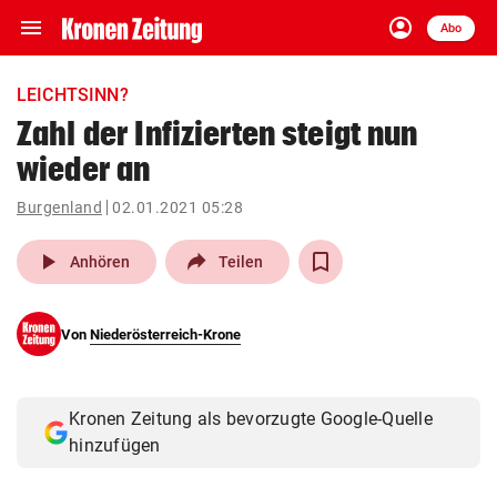
menu
account_circle
Navigation
Anmelden
Abo
close
Schließen
ein-/ausklappen
LEICHTSINN?
Abonnieren
Zahl der Infizierten steigt nun
wieder an
account_circle
arrow_right
Anmelden
Burgenland
02.01.2021 05:28
pin_drop
arrow_right
Bundesland auswäh
Wien
play_arrow
Anhören
Teilen
bookmark
Merkliste
Von
Niederösterreich-Krone
Suchbegriff
search
eingeben
Kronen Zeitung als bevorzugte Google-Quelle
hinzufügen