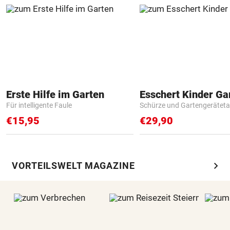
Erste Hilfe im Garten
Für intelligente Faule
Schürze und Gartengerätet
€15,95
€29,90
chevron_right
VORTEILSWELT MAGAZINE