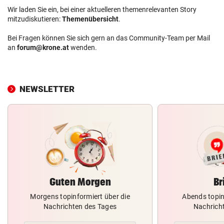
Wir laden Sie ein, bei einer aktuelleren themenrelevanten Story
mitzudiskutieren:
Themenübersicht
.
Bei Fragen können Sie sich gern an das Community-Team per Mail
an
forum@krone.at
wenden.
NEWSLETTER
Guten Morgen
Br
Morgens topinformiert über die
Abends topin
Nachrichten des Tages
Nachrich