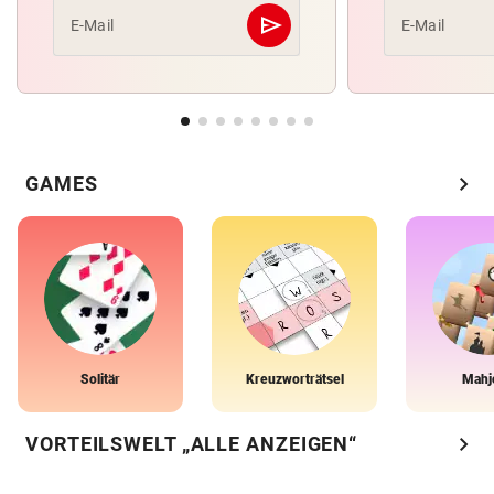
send
E-Mail
E-Mail
Abschicken
chevron_right
GAMES
Solitär
Kreuzworträtsel
Mahj
chevron_right
VORTEILSWELT „ALLE ANZEIGEN“