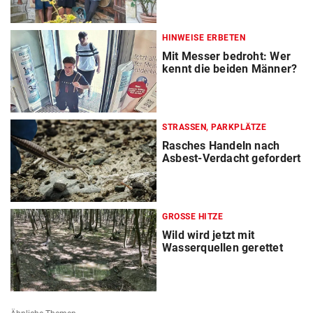
HINWEISE ERBETEN
Mit Messer bedroht: Wer
kennt die beiden Männer?
STRASSEN, PARKPLÄTZE
Rasches Handeln nach
Asbest-Verdacht gefordert
GROSSE HITZE
Wild wird jetzt mit
Wasserquellen gerettet