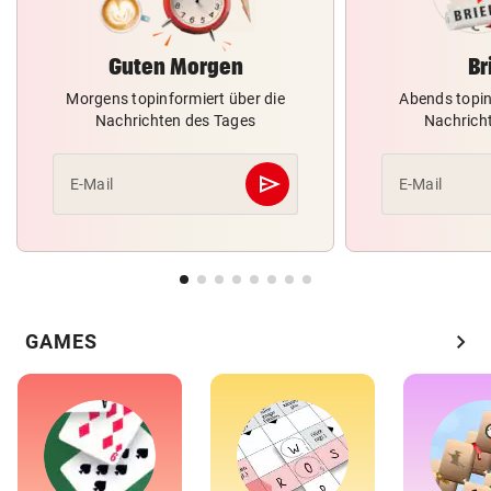
Guten Morgen
Br
Morgens topinformiert über die
Abends topin
Nachrichten des Tages
Nachrich
send
E-Mail
E-Mail
Abschicken
chevron_right
GAMES