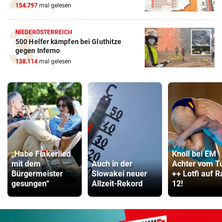
154.797
mal gelesen
NIEDERÖSTERREICH
500 Helfer kämpfen bei Gluthitze
gegen Inferno
138.114
mal gelesen
„Habe Fiakerlied
Knoll bei EM
mit dem
Auch in der
Achter vom T
Bürgermeister
Slowakei neuer
++ Lotfi auf 
gesungen“
Allzeit-Rekord
12!