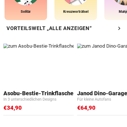
Solitär
Kreuzworträtsel
Mahj
chevron_right
VORTEILSWELT „ALLE ANZEIGEN“
Asobu-Bestie-Trinkflasche
Janod Dino-Garag
In 3 unterschiedlichen Designs
Für kleine Autofans
€34,90
€64,90