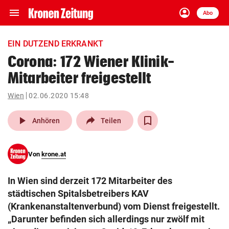
menu
account_circle
Navigation
Anmelden
Abo
close
Schließen
ein-/ausklappen
EIN DUTZEND ERKRANKT
Abonnieren
Corona: 172 Wiener Klinik-
Mitarbeiter freigestellt
account_circle
arrow_right
Anmelden
Wien
02.06.2020 15:48
pin_drop
arrow_right
Bundesland auswäh
Wien
play_arrow
Anhören
Teilen
bookmark
Merkliste
Von
krone.at
Suchbegriff
search
In Wien sind derzeit 172 Mitarbeiter des
eingeben
städtischen Spitalsbetreibers KAV
(Krankenanstaltenverbund) vom Dienst freigestellt.
„Darunter befinden sich allerdings nur zwölf mit