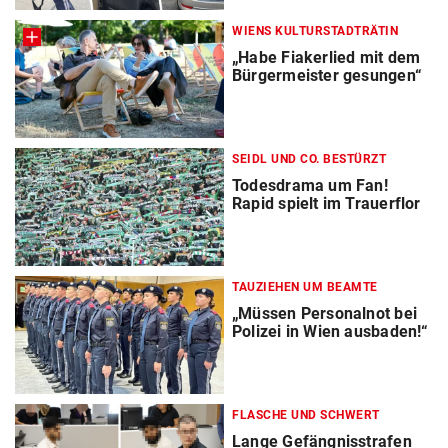
WIENS KULTURSTADTRÄTIN
„Habe Fiakerlied mit dem
Bürgermeister gesungen“
SEIDL UND CO. BESTÜRZT
Todesdrama um Fan!
Rapid spielt im Trauerflor
TAUZIEHEN UM BEAMTE
„Müssen Personalnot bei
Polizei in Wien ausbaden!“
FLASCHE UND SCHWERT
Lange Gefängnisstrafen