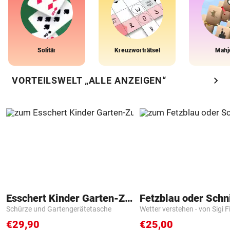
Solitär
Kreuzworträtsel
Mahj
chevron_right
VORTEILSWELT „ALLE ANZEIGEN“
Esschert Kinder Garten-Zubehör
Fetzblau oder Schn
Schürze und Gartengerätetasche
Wetter verstehen - von Sigi F
€29,90
€25,00