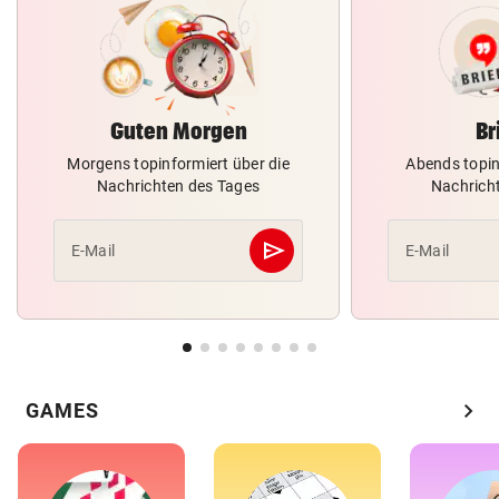
Guten Morgen
Br
Morgens topinformiert über die
Abends topin
Nachrichten des Tages
Nachrich
send
E-Mail
E-Mail
Abschicken
chevron_right
GAMES