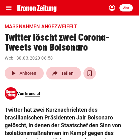
menu
account_circle
Navigation
Anmelden
Abo
close
Schließen
ein-/ausklappen
MASSNAHMEN ANGEZWEIFELT
Abonnieren
Twitter löscht zwei Corona-
Tweets von Bolsonaro
account_circle
arrow_right
Anmelden
Web
30.03.2020 08:58
pin_drop
arrow_right
Bundesland auswäh
Wien
play_arrow
Anhören
Teilen
bookmark
Merkliste
Von
krone.at
Suchbegriff
search
Twitter hat zwei Kurznachrichten des
eingeben
brasilianischen Präsidenten Jair Bolsonaro
gelöscht, in denen der Staatschef den Sinn von
Isolationsmaßnahmen im Kampf gegen das