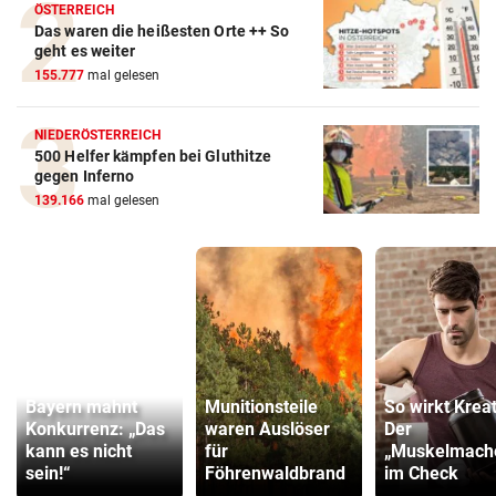
ÖSTERREICH
Das waren die heißesten Orte ++ So
geht es weiter
155.777
mal gelesen
NIEDERÖSTERREICH
500 Helfer kämpfen bei Gluthitze
gegen Inferno
139.166
mal gelesen
Bayern mahnt
Munitionsteile
So wirkt Kreat
Konkurrenz: „Das
waren Auslöser
Der
kann es nicht
für
„Muskelmach
sein!“
Föhrenwaldbrand
im Check