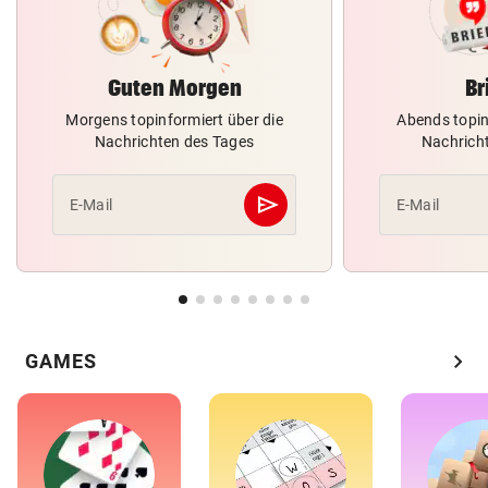
Guten Morgen
Br
Morgens topinformiert über die
Abends topin
Nachrichten des Tages
Nachrich
send
E-Mail
E-Mail
Abschicken
chevron_right
GAMES