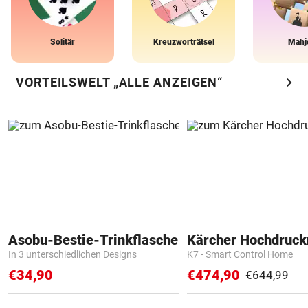
Solitär
Kreuzworträtsel
Mahj
chevron_right
VORTEILSWELT „ALLE ANZEIGEN“
Asobu-Bestie-Trinkflasche
Kärcher Hochdruck
In 3 unterschiedlichen Designs
K7 - Smart Control Home
€34,90
€474,90
€644,99