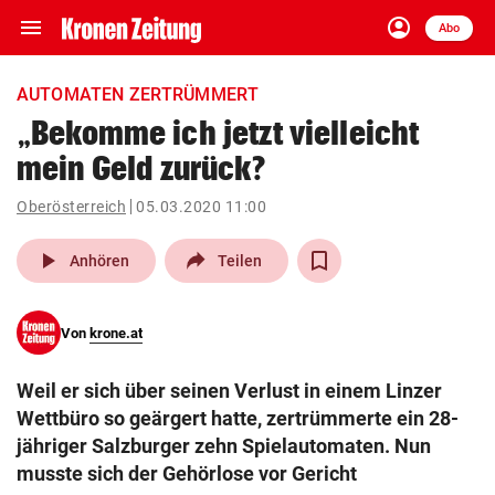
menu
account_circle
Navigation
Anmelden
Abo
close
Schließen
ein-/ausklappen
AUTOMATEN ZERTRÜMMERT
Abonnieren
„Bekomme ich jetzt vielleicht
mein Geld zurück?
account_circle
arrow_right
Anmelden
Oberösterreich
05.03.2020 11:00
pin_drop
arrow_right
Bundesland auswäh
Wien
play_arrow
Anhören
Teilen
bookmark
Merkliste
Von
krone.at
Suchbegriff
search
Weil er sich über seinen Verlust in einem Linzer
eingeben
Wettbüro so geärgert hatte, zertrümmerte ein 28-
jähriger Salzburger zehn Spielautomaten. Nun
musste sich der Gehörlose vor Gericht