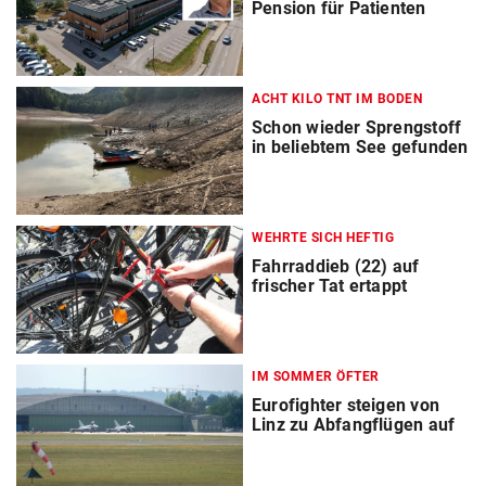
Pension für Patienten
ACHT KILO TNT IM BODEN
Schon wieder Sprengstoff
in beliebtem See gefunden
WEHRTE SICH HEFTIG
Fahrraddieb (22) auf
frischer Tat ertappt
IM SOMMER ÖFTER
Eurofighter steigen von
Linz zu Abfangflügen auf