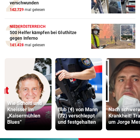
verschwunden
142.729
mal gelesen
NIEDERÖSTERREICH
500 Helfer kämpfen bei Gluthitze
gegen Inferno
141.428
mal gelesen
Wie Schoitl und
Kneisser im
Bub (4) von Mann
Nach schwere
„Kaisermühlen
(72) verschleppt
Krankheit! Tr
Blues“
und festgehalten
um Jorge Mes