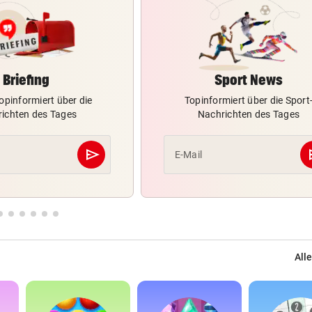
Briefing
Sport News
opinformiert über die
Topinformiert über die Sport
ichten des Tages
Nachrichten des Tages
send
s
E-Mail
Abschicken
Alle