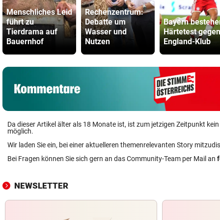
Menschliches Leid
Rechenzentrum:
führt zu
Debatte um
Bayern bestehe
Tierdrama auf
Wasser und
Härtetest gege
Bauernhof
Nutzen
England-Klub
Da dieser Artikel älter als 18 Monate ist, ist zum jetzigen Zeitpunkt k
möglich.
Wir laden Sie ein, bei einer aktuelleren themenrelevanten Story mitzudi
Bei Fragen können Sie sich gern an das Community-Team per Mail an
NEWSLETTER