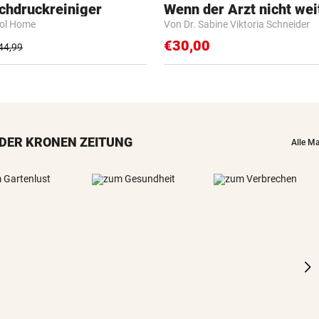
chdruckreiniger
Wenn der Arzt nicht wei
rol Home
Von Dr. Sabine Viktoria Schneider
€30,00
44,99
DER KRONEN ZEITUNG
Alle M