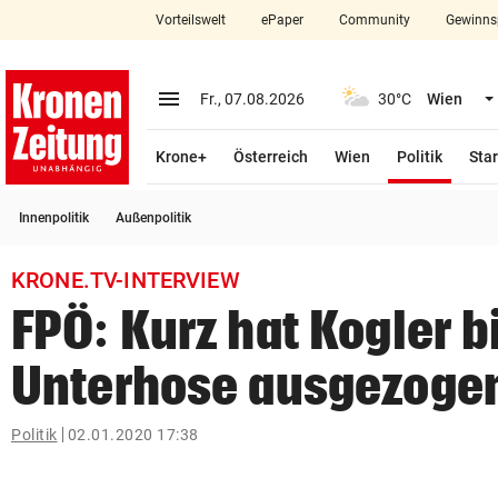
Vorteilswelt
ePaper
Community
Gewinns
close
Schließen
menu
Menü aufklappen
Fr., 07.08.2026
30°C
Wien
Abonnieren
(ausge
Krone+
Österreich
Wien
Politik
Star
account_circle
arrow_right
Anmelden
Innenpolitik
Außenpolitik
pin_drop
arrow_right
Bundesland auswäh
Wien
KRONE.TV-INTERVIEW
bookmark
Merkliste
FPÖ: Kurz hat Kogler b
Unterhose ausgezoge
Suchbegriff
search
eingeben
Politik
02.01.2020 17:38