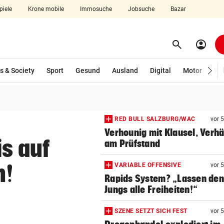
piele
Krone mobile
Immosuche
Jobsuche
Bazar
search
account_circle
Menü aufklappen
Suchen
wählt)
s & Society
Sport
Gesund
Ausland
Digital
Motor
Wir
len
RED BULL SALZBURG/WAC
vor 
Verhounig mit Klausel, Verhä
is auf
am Prüfstand
n!
VARIABLE OFFENSIVE
vor 
Rapids System? „Lassen de
Jungs alle Freiheiten!“
SZENE SETZT SICH FEST
vor 