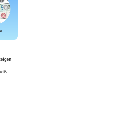
u
Snake
zeigen