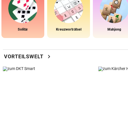
Solitär
Kreuzworträtsel
Mahjong
chevron_right
VORTEILSWELT