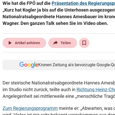
Wie hat die FPÖ auf die
Präsentation des Regierung
„Kurz hat Kogler ja bis auf die Unterhosen ausgezogen“
Nationalratsabgeordnete Hannes Amesbauer im krone.
Wagner. Den ganzen Talk sehen Sie im Video oben.
play_arrow
Artikel anhören
Teilen
Kronen Zeitung als bevorzugte Google-Q
Der steirische Nationalratsabgeordnete Hannes Amesbau
im Studio nicht zurück, teilte auch in
Richtung Heinz-Chr
Angelegenheit sei mittlerweile eine „menschliche Tragö
Zum Regierungsprogramm
meinte er: „Abwarten, was 
wird. Vieles ist mir sehr bekannt vorgekommen aus den 