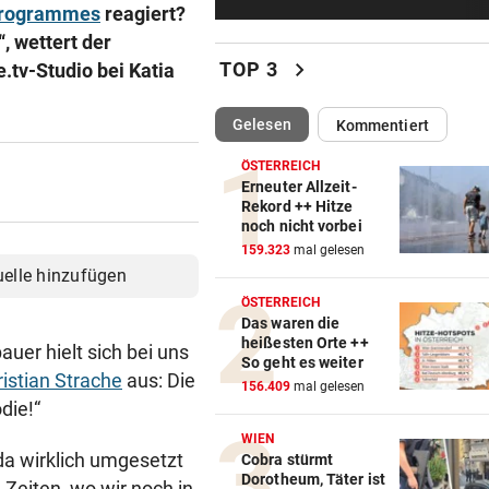
Vorarlbergs Polizei braucht j
sprogrammes
reagiert?
Hilfe von außen
, wettert der
chevron_right
TOP 3
tv-Studio bei Katia
WK-LEITER RAUSGEWORFEN
vor 3
Aussagen von Thaler sorgen
(ausgewählt)
Gelesen
Kommentiert
Gericht für Staunen
ÖSTERREICH
BEQUEM NACH VENEDIG?
vor 3
Erneuter Allzeit-
Rekord ++ Hitze
ÖBB-Odyssee: „Haben uns 
noch nicht vorbei
sterben lassen“
159.323
mal gelesen
uelle hinzufügen
VERHEERENDE UNWETTER
vor 3
ÖSTERREICH
Der Tag danach: „Es sieht au
Das waren die
am Schlachtfeld“
heißesten Orte ++
er hielt sich bei uns
So geht es weiter
istian Strache
aus: Die
OBJEKTIVE BEWERTUNGEN?
vor 3
156.409
mal gelesen
die!“
Polit-Streit um Millionen Eur
der Landeskassa
WIEN
da wirklich umgesetzt
Cobra stürmt
Dorotheum, Täter ist
Zeiten, wo wir noch in
AUSTRIA WIEN
vor 3