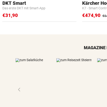
DKT Smart
Kärcher Ho
Das erste DKT mit Smart-App
K7 - Smart Cont
€31,90
€474,90
€6
MAGAZINE 