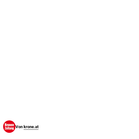
© Krone Multimedia GmbH & Co KG 2026
Muthgasse 2, 1190 Wien
Von
krone.at