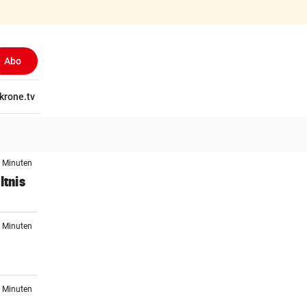
Abo
tschaft
krone.tv
Wissen
Gericht
Kolumnen
Freizeit
Reise
Ti
5 Minuten
ltnis
5 Minuten
n
5 Minuten