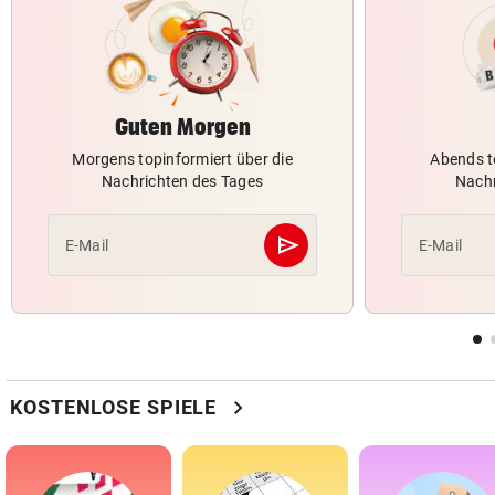
Guten Morgen
Morgens topinformiert über die
Abends t
Nachrichten des Tages
Nachr
send
E-Mail
E-Mail
Abschicken
chevron_right
KOSTENLOSE SPIELE