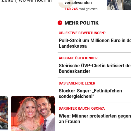
verschwunden
Mutiges Hollywood wird zur
140.245
mal gelesen
violetten Realität
MEHR POLITIK
SCHONUNG ANGESAGT
vor 3
Operation bei ÖSV-Skistar
OBJEKTIVE BEWERTUNGEN?
erfolgreich verlaufen!
Polit-Streit um Millionen Euro in d
Landeskassa
VOR FOOTBALL-MATCH
AUSSAGE ÜBER KINDER
Wikinger entern Museum: „
Steirische ÖVP-Chefin kritisiert d
hat Spaß gemacht!“
Bundeskanzler
31 GRAD IN ITALIEN
DAS SAGEN DIE LESER
Mittelmeer erreicht immer w
Stocker-Sager: „Fettnäpfchen
neue Höchstwerte
sondergleichen!“
RADSPORT
DARUNTER RAUCH, OBONYA
Gall behauptet Burgos-Führ
Wien: Männer protestierten gege
vor dem Schlusstag!
an Frauen