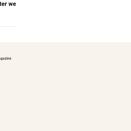
ter weiß
Calcada
Auf den portugiesischen Gehwegen
€36,90
agazine