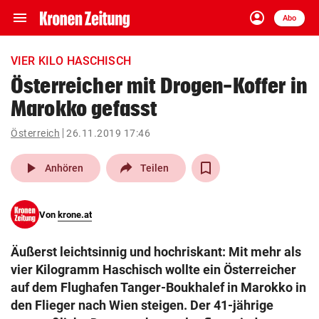
menu
account_circle
Navigation
Anmelden
Abo
close
Schließen
ein-/ausklappen
VIER KILO HASCHISCH
Abonnieren
Österreicher mit Drogen-Koffer in
Marokko gefasst
account_circle
arrow_right
Anmelden
Österreich
26.11.2019 17:46
pin_drop
arrow_right
Bundesland auswäh
Wien
play_arrow
Anhören
Teilen
bookmark
Merkliste
Von
krone.at
Suchbegriff
search
Äußerst leichtsinnig und hochriskant: Mit mehr als
eingeben
vier Kilogramm Haschisch wollte ein Österreicher
auf dem Flughafen Tanger-Boukhalef in Marokko in
den Flieger nach Wien steigen. Der 41-jährige