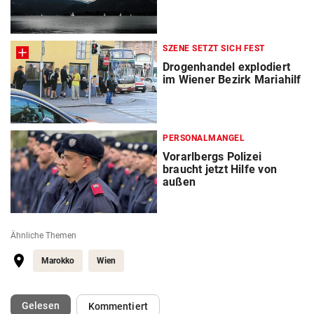
SZENE SETZT SICH FEST
Drogenhandel explodiert
im Wiener Bezirk Mariahilf
PERSONALMANGEL
Vorarlbergs Polizei
braucht jetzt Hilfe von
außen
Ähnliche Themen
Marokko
Wien
(ausgewählt)
Gelesen
Kommentiert