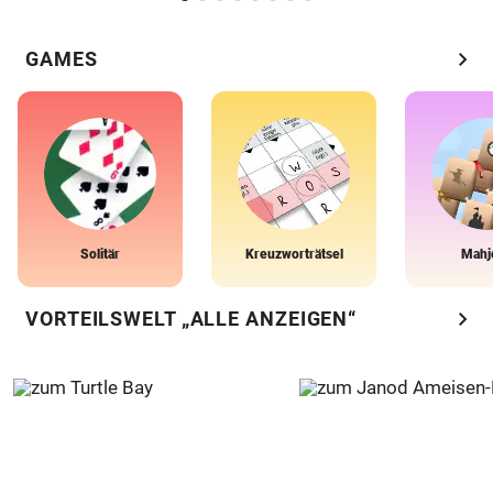
chevron_right
GAMES
Solitär
Kreuzworträtsel
Mahj
chevron_right
VORTEILSWELT „ALLE ANZEIGEN“