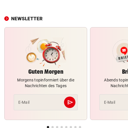
NEWSLETTER
Guten Morgen
Br
Morgens topinformiert über die
Abends topin
Nachrichten des Tages
Nachrich
send
E-Mail
E-Mail
Abschicken