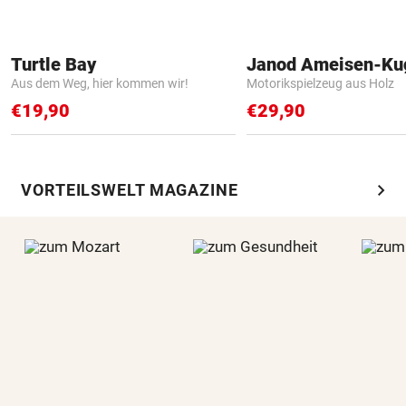
Turtle Bay
Janod Ameisen-Ku
Aus dem Weg, hier kommen wir!
Motorikspielzeug aus Holz
€19,90
€29,90
chevron_right
VORTEILSWELT MAGAZINE