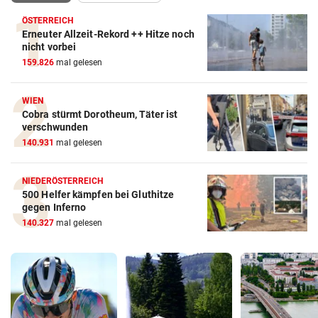
ÖSTERREICH
Erneuter Allzeit-Rekord ++ Hitze noch
nicht vorbei
159.826
mal gelesen
WIEN
Cobra stürmt Dorotheum, Täter ist
verschwunden
140.931
mal gelesen
NIEDERÖSTERREICH
500 Helfer kämpfen bei Gluthitze
gegen Inferno
140.327
mal gelesen