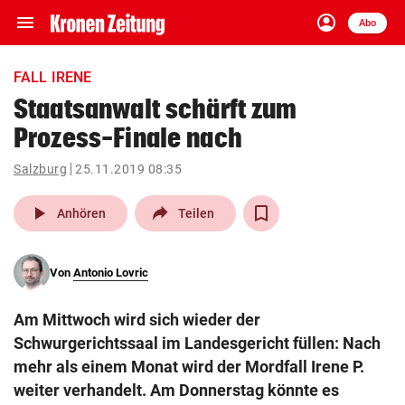
menu
account_circle
Navigation
Anmelden
Abo
close
Schließen
ein-/ausklappen
FALL IRENE
Abonnieren
Staatsanwalt schärft zum
Prozess-Finale nach
account_circle
arrow_right
Anmelden
Salzburg
25.11.2019 08:35
pin_drop
arrow_right
Bundesland auswäh
Wien
play_arrow
Anhören
Teilen
bookmark
Merkliste
Von
Antonio Lovric
Suchbegriff
search
Am Mittwoch wird sich wieder der
eingeben
Schwurgerichtssaal im Landesgericht füllen: Nach
mehr als einem Monat wird der Mordfall Irene P.
weiter verhandelt. Am Donnerstag könnte es