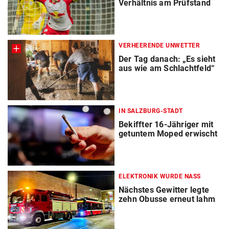
Verhältnis am Prüfstand
VERHEERENDE UNWETTER
Der Tag danach: „Es sieht
aus wie am Schlachtfeld“
IN SALZBURG-STADT
Bekiffter 16-Jähriger mit
getuntem Moped erwischt
ELEKTRONIK WURDE NASS
Nächstes Gewitter legte
zehn Obusse erneut lahm