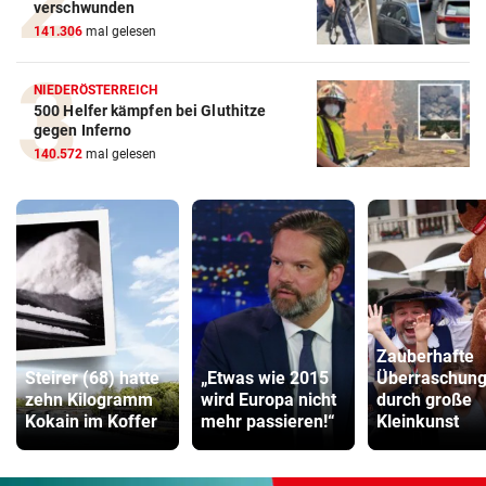
verschwunden
141.306
mal gelesen
NIEDERÖSTERREICH
500 Helfer kämpfen bei Gluthitze
gegen Inferno
140.572
mal gelesen
Zauberhafte
Steirer (68) hatte
„Etwas wie 2015
Überraschun
zehn Kilogramm
wird Europa nicht
durch große
Kokain im Koffer
mehr passieren!“
Kleinkunst