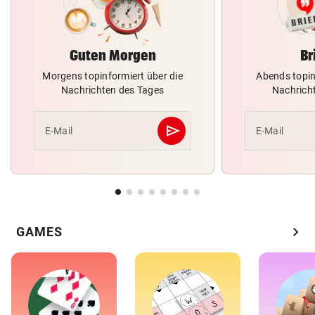
Guten Morgen
Br
Morgens topinformiert über die
Abends topin
Nachrichten des Tages
Nachrich
send
E-Mail
E-Mail
Abschicken
chevron_right
GAMES