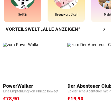
Solitär
Kreuzworträtsel
Mahj
chevron_right
VORTEILSWELT „ALLE ANZEIGEN“
PowerWalker
Der Abenteuer Clu
Eine Empfehlung von Philipp bewegt
Spielerische Abenteuer mit P
€78,90
€19,90