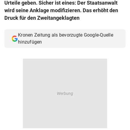
Urteile geben. Sicher ist eines: Der Staatsanwalt
© Krone Multimedia GmbH & Co KG 2026
wird seine Anklage modifizieren. Das erhöht den
Muthgasse 2, 1190 Wien
Druck für den Zweitangeklagten
Kronen Zeitung als bevorzugte Google-Quelle
hinzufügen