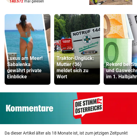
140.572
mal gelesen
Luxus am Meer!
Traktor-Unglück:
Sabalenka
Mutter (36)
Rekord bei St
gewährt private
meldet sich zu
und Gaswechs
Einblicke
Wort
im 1. Halbjahr
Da dieser Artikel älter als 18 Monate ist, ist zum jetzigen Zeitpunkt