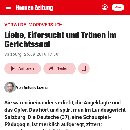
menu
account_circle
Navigation
Anmelden
Abo
close
Schließen
ein-/ausklappen
VORWURF: MORDVERSUCH
Abonnieren
Liebe, Eifersucht und Tränen im
Gerichtssaal
account_circle
arrow_right
Anmelden
Salzburg
25.09.2019 17:50
pin_drop
arrow_right
Bundesland auswäh
Wien
play_arrow
Anhören
Teilen
bookmark
Merkliste
Von
Antonio Lovric
Suchbegriff
search
Sie waren ineinander verliebt, die Angeklagte und
eingeben
das Opfer. Das hört und spürt man im Landesgericht
Salzburg. Die Deutsche (37), eine Schauspiel-
Pädagogin, ist merklich aufgeregt, zittert: