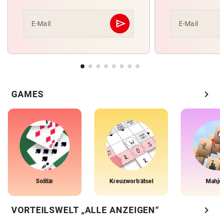
send
E-Mail
E-Mail
Abschicken
chevron_right
GAMES
Solitär
Kreuzworträtsel
Mahj
chevron_right
VORTEILSWELT „ALLE ANZEIGEN“