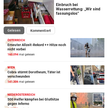
Einbruch bei
Wasserrettung: „Wir sind
fassungslos“
(ausgewählt)
Gelesen
Kommentiert
ÖSTERREICH
Erneuter Allzeit-Rekord ++ Hitze noch
nicht vorbei
160.094
mal gelesen
WIEN
Cobra stürmt Dorotheum, Täter ist
verschwunden
141.306
mal gelesen
NIEDERÖSTERREICH
500 Helfer kämpfen bei Gluthitze
gegen Inferno