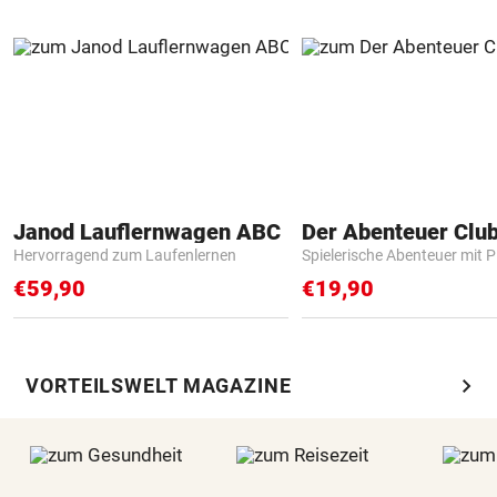
Janod Lauflernwagen ABC
Der Abenteuer Clu
Hervorragend zum Laufenlernen
Spielerische Abenteuer mit P
€59,90
€19,90
chevron_right
VORTEILSWELT MAGAZINE