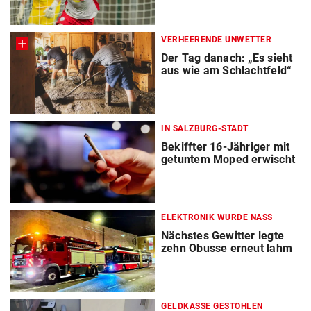
VERHEERENDE UNWETTER
Der Tag danach: „Es sieht
aus wie am Schlachtfeld“
IN SALZBURG-STADT
Bekiffter 16-Jähriger mit
getuntem Moped erwischt
ELEKTRONIK WURDE NASS
Nächstes Gewitter legte
zehn Obusse erneut lahm
GELDKASSE GESTOHLEN