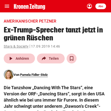
menu
account_circle
Navigation
Anmelden
Abo
close
Schließen
ein-/ausklappen
AMERIKANISCHER PETZNER
Abonnieren
Ex-Trump-Sprecher tanzt jetzt in
grünen Rüschen
account_circle
arrow_right
Anmelden
Stars & Society
17.09.2019 14:46
pin_drop
arrow_right
Bundesland auswäh
Wien
play_arrow
Anhören
Teilen
bookmark
Merkliste
Von
Pamela Fidler-Stolz
Suchbegriff
search
Die Tanzshow „Dancing With The Stars“, eine
eingeben
Version der ORF-„Dancing Stars“, sorgt in den USA
ähnlich wie bei uns immer für Furore. In diesem
Jahr schwingt unter anderem „Dawson‘s Creek“-