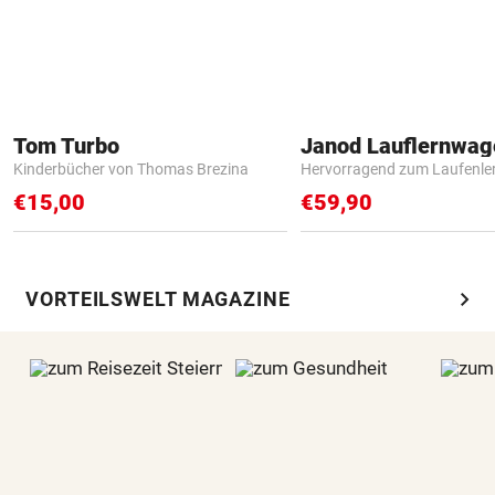
Tom Turbo
Janod Lauflernwa
Kinderbücher von Thomas Brezina
Hervorragend zum Laufenle
€15,00
€59,90
chevron_right
VORTEILSWELT MAGAZINE