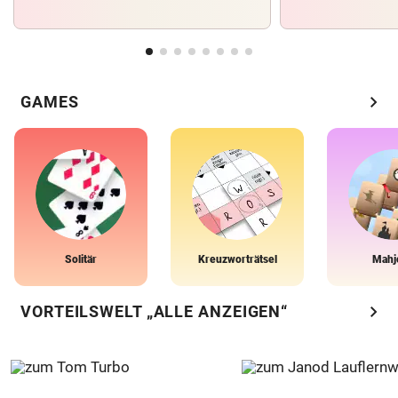
chevron_right
GAMES
Solitär
Kreuzworträtsel
Mahj
chevron_right
VORTEILSWELT „ALLE ANZEIGEN“