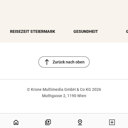
REISEZEIT STEIERMARK
GESUNDHEIT
north
Zurück nach oben
© Krone Multimedia GmbH & Co KG 2026
Muthgasse 2, 1190 Wien
NaN%
home
pin_drop