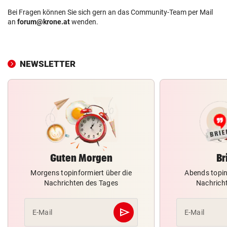
Bei Fragen können Sie sich gern an das Community-Team per Mail
an
forum@krone.at
wenden.
NEWSLETTER
Guten Morgen
Br
Morgens topinformiert über die
Abends topin
Nachrichten des Tages
Nachrich
send
E-Mail
E-Mail
Abschicken