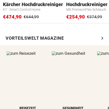
Kärcher Hochdruckreiniger
Hochdruckreiniger 
K7 - Smart Control Home
Mit PremiumFlex-Schlauch
€474,90
€254,90
€644,99
€374,99
chevron_right
VORTEILSWELT MAGAZINE
REISEZEIT
GESUNDHEIT