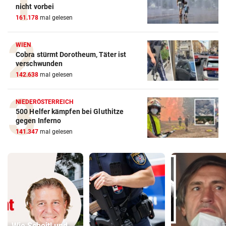
nicht vorbei
161.178
mal gelesen
WIEN
Cobra stürmt Dorotheum, Täter ist
verschwunden
142.638
mal gelesen
NIEDERÖSTERREICH
500 Helfer kämpfen bei Gluthitze
gegen Inferno
141.347
mal gelesen
Wie Schoitl und