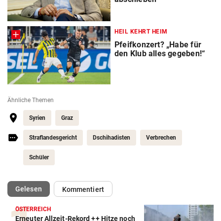
HEIL KEHRT HEIM
Pfeifkonzert? „Habe für
den Klub alles gegeben!“
Ähnliche Themen
Syrien
Graz
Straflandesgericht
Dschihadisten
Verbrechen
Schüler
(ausgewählt)
Gelesen
Kommentiert
ÖSTERREICH
Erneuter Allzeit-Rekord ++ Hitze noch