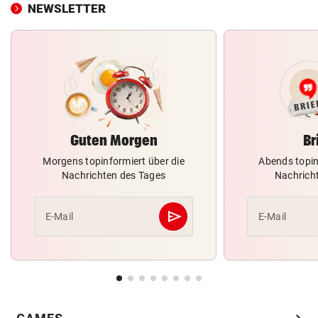
NEWSLETTER
Guten Morgen
Br
Morgens topinformiert über die
Abends topin
Nachrichten des Tages
Nachrich
send
E-Mail
E-Mail
Abschicken