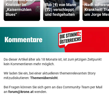
Kneisser im
Bub (4) von Mann
Nach schwere
„Kaisermühlen
(72) verschleppt
Krankheit! Tr
Blues“
und festgehalten
um Jorge Mes
Da dieser Artikel älter als 18 Monate ist, ist zum jetzigen Zeitpunkt
kein Kommentieren mehr möglich.
Wir laden Sie ein, bei einer aktuelleren themenrelevanten Story
mitzudiskutieren:
Themenübersicht
.
Bei Fragen können Sie sich gern an das Community-Team per Mail
an
forum@krone.at
wenden.