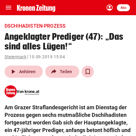
menu
account_circle
Navigation
Anmelden
Abo
close
Schließen
ein-/ausklappen
DSCHIHADISTEN-PROZESS
Abonnieren
Angeklagter Prediger (47): „Das
sind alles Lügen!“
account_circle
arrow_right
Anmelden
Steiermark
10.09.2019 15:04
pin_drop
arrow_right
Bundesland auswäh
Wien
play_arrow
Anhören
Teilen
bookmark
Merkliste
Von
krone.at
Suchbegriff
search
Am Grazer Straflandesgericht ist am Dienstag der
eingeben
Prozess gegen sechs mutmaßliche Dschihadisten
fortgesetzt worden Gab sich der Hauptangeklagte,
ein 47-jähriger Prediger, anfangs betont höflich und