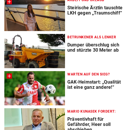
ARBEIT UND URLAUB
Steirische Ärztin tauschte
LKH gegen „Traumschiff“
BETRUNKENER ALS LENKER
Dumper überschlug sich
und stürzte 30 Meter ab
WARTEN AUF DEN SIEG?
GAK-Heimstart: „Qualität
ist eine ganz andere!“
MARIO KUNASEK FORDERT:
Präventivhaft für
Gefährder, Heer soll
abschieben