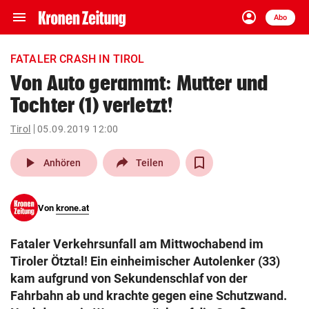
menu
account_circle
Navigation
Anmelden
Abo
close
Schließen
ein-/ausklappen
FATALER CRASH IN TIROL
Abonnieren
Von Auto gerammt: Mutter und
Tochter (1) verletzt!
account_circle
arrow_right
Anmelden
Tirol
05.09.2019 12:00
pin_drop
arrow_right
Bundesland auswäh
Wien
play_arrow
Anhören
Teilen
bookmark
Merkliste
Von
krone.at
Suchbegriff
search
Fataler Verkehrsunfall am Mittwochabend im
eingeben
Tiroler Ötztal! Ein einheimischer Autolenker (33)
kam aufgrund von Sekundenschlaf von der
Fahrbahn ab und krachte gegen eine Schutzwand.