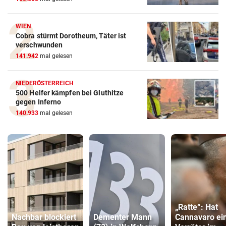
WIEN
Cobra stürmt Dorotheum, Täter ist
verschwunden
141.942
mal gelesen
NIEDERÖSTERREICH
500 Helfer kämpfen bei Gluthitze
gegen Inferno
140.933
mal gelesen
„Ratte“: Hat
Nachbar blockiert
Dementer Mann
Cannavaro ei