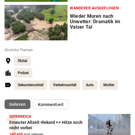
WANDERER AUSGEFLOGEN
Wieder Muren nach
Unwetter: Dramatik im
Valser Tal
Ähnliche Themen
Ötztal
Polizei
Sekundenschlaf
Verkehrsunfall
Auto
Mutter
(ausgewählt)
Gelesen
Kommentiert
ÖSTERREICH
Erneuter Allzeit-Rekord ++ Hitze noch
nicht vorbei
160.605
mal gelesen