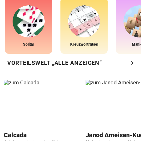
Solitär
Kreuzworträtsel
Mahj
chevron_right
VORTEILSWELT „ALLE ANZEIGEN“
Calcada
Janod Ameisen-Ku