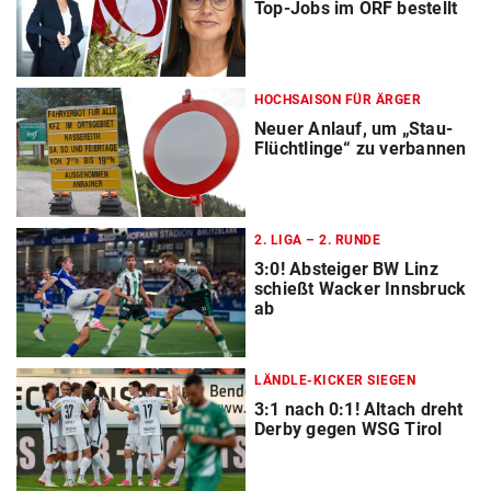
Top-Jobs im ORF bestellt
HOCHSAISON FÜR ÄRGER
Neuer Anlauf, um „Stau-
Flüchtlinge“ zu verbannen
2. LIGA – 2. RUNDE
3:0! Absteiger BW Linz
schießt Wacker Innsbruck
ab
LÄNDLE-KICKER SIEGEN
3:1 nach 0:1! Altach dreht
Derby gegen WSG Tirol