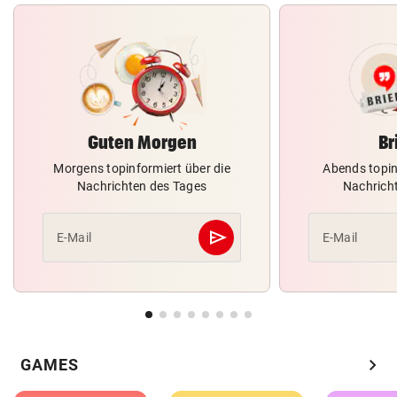
Guten Morgen
Br
Morgens topinformiert über die
Abends topin
Nachrichten des Tages
Nachrich
send
E-Mail
E-Mail
Abschicken
chevron_right
GAMES