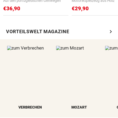
Auf den portugiesischen Gehwegen
Motorikspielzeug aus Holz
€36,90
€29,90
chevron_right
VORTEILSWELT MAGAZINE
VERBRECHEN
MOZART