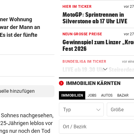
HIER IM TICKER
vor 2
MotoGP: Sprintrennen in
seiner Wohnung
Silverstone ab 17 Uhr LIVE
 war der Mann an
 ist der fünfte
NEUN GROSSE PREISE
vor 2
Gewinnspiel zum Linzer „Kr
Fest 2026
BUNDESLIGA IM TICKER
vor ein
LIVE ab 19.30 Uhr: Steirerde
Hartberg – Sturm
IMMOBILIEN KÄRNTEN
BUNDESLIGA IM TICKER
vor ein
uelle hinzufügen
IMMOBILIEN
JOBS
AUTOS
BAZAR
LIVE ab 17 Uhr: GAK gegen Au
Lustenau
Typ
es Sohnes nachgesehen,
SOMMERGEWINNSPIEL 2026
vor 
 25-Jährigen leblos vor
Wir verlosen 22 x 1
dings nur noch den Tod
Getränkekühler für heiße Ta