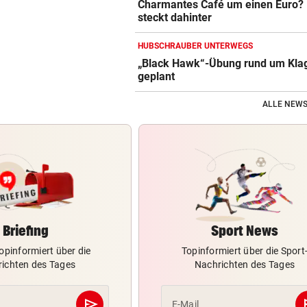
Charmantes Café um einen Euro?
steckt dahinter
HUBSCHRAUBER UNTERWEGS
„Black Hawk“-Übung rund um Kla
geplant
ALLE NEWS
Briefing
Sport News
opinformiert über die
Topinformiert über die Sport
ichten des Tages
Nachrichten des Tages
send
s
E-Mail