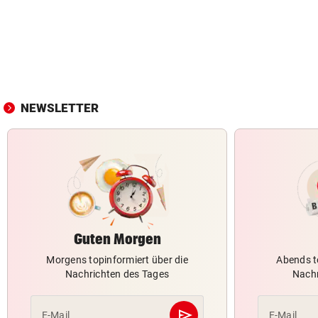
NEWSLETTER
Guten Morgen
Morgens topinformiert über die
Abends t
Nachrichten des Tages
Nachr
send
E-Mail
E-Mail