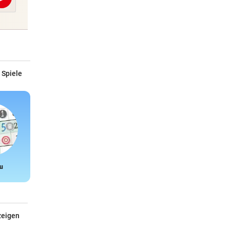
Abschicken
 Spiele
u
Snake
zeigen