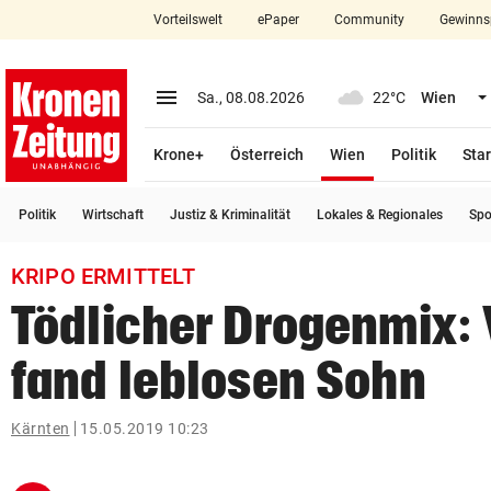
Vorteilswelt
ePaper
Community
Gewinns
close
Schließen
menu
Menü aufklappen
Sa., 08.08.2026
22°C
Wien
Abonnieren
(ausgewählt)
Krone+
Österreich
Wien
Politik
Star
account_circle
arrow_right
Anmelden
Politik
Wirtschaft
Justiz & Kriminalität
Lokales & Regionales
Spo
pin_drop
arrow_right
Bundesland auswäh
Wien
KRIPO ERMITTELT
bookmark
Merkliste
Tödlicher Drogenmix: 
fand leblosen Sohn
Suchbegriff
search
eingeben
Kärnten
15.05.2019 10:23