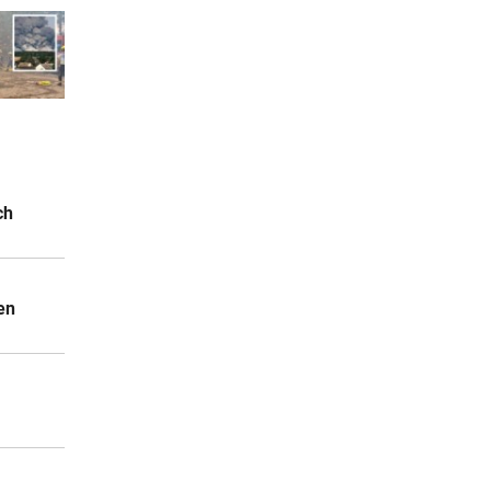
ch
en