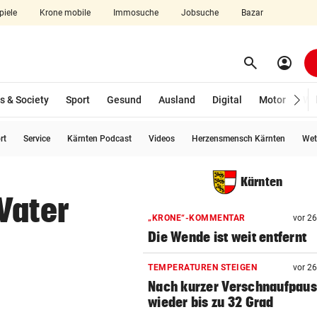
piele
Krone mobile
Immosuche
Jobsuche
Bazar
search
account_circle
Menü aufklappen
Suchen
s & Society
Sport
Gesund
Ausland
Digital
Motor
Wir
rt
Service
Kärnten Podcast
Videos
Herzensmensch Kärnten
Wet
len
Kärnten
Vater
„KRONE“-KOMMENTAR
vor 2
Die Wende ist weit entfernt
TEMPERATUREN STEIGEN
vor 2
Nach kurzer Verschnaufpau
wieder bis zu 32 Grad