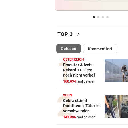
gegen WSG Tirol
KRITIK AUS POLITIK
vor 
Theater stellt Planschbecke
300.000 Euro auf
chevron_right
TOP 3
NACH WIEN AUF MYKONOS
vor 
(ausgewählt)
Gelesen
Kommentiert
Luxus am Meer! Sabalenka
gewährt private Einblicke
ÖSTERREICH
Erneuter Allzeit-
„IHR SEID DER HAMMER!“
vor 
Rekord ++ Hitze
noch nicht vorbei
Feuerwehr befreite Kalb aus
160.094
mal gelesen
misslicher Lage
WIEN
Cobra stürmt
Dorotheum, Täter ist
verschwunden
141.306
mal gelesen