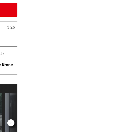
6 Stunden
 gegen
3:26
uem Tab öffnen
6 Stunden
b öffnen
schen
 in
7 Stunden
e Krone
ßt
7 Stunden
n
7 Stunden