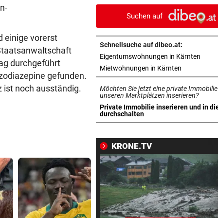
n-
Suchen auf
VOLLEYBALL – FRAUEN
vor 
Österreich verliert EM-Test
einige vorerst
Montenegro 0:3!
Schnellsuche auf dibeo.at:
Staatsanwaltschaft
in ne
Eigentumswohnungen in Kärnten
tag durchgeführt
UNTER EINER BEDINGUNG
vor 
in neuem Ta
Mietwohnungen in Kärnten
USA will Blockade von irani
zodiazepine gefunden.
Häfen stoppen
 ist noch ausständig.
Möchten Sie jetzt eine private Immobilie
unseren Marktplätzen inserieren?
2. LIGA – 2. RUNDE
vor 
Private Immobilie inserieren und in di
in neuem Tab öffnen
durchschalten
3:0! Absteiger BW Linz schie
Wacker Innsbruck ab
KRONE.TV
NACH ELFER-RÜCKNAHME
vor 
Hinterseer über VAR: „Ist ei
absoluter Skandal!“
WEGEN CEUTA-KRISE
vor 
Spanien kontert: Jetzt