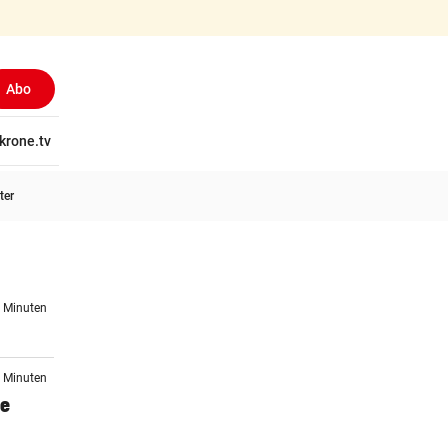
Abo
tschaft
krone.tv
Wissen
Gericht
Kolumnen
Freizeit
Reise
Ti
ter
6 Minuten
6 Minuten
se