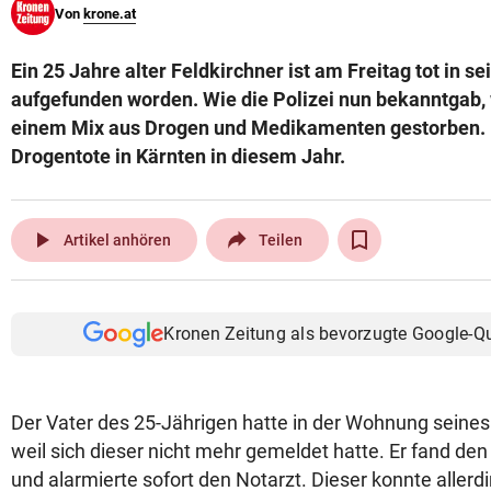
Von
krone.at
© Krone Multimedia GmbH & Co KG 2026
Muthgasse 2, 1190 Wien
Ein 25 Jahre alter Feldkirchner ist am Freitag tot in 
aufgefunden worden. Wie die Polizei nun bekanntgab,
einem Mix aus Drogen und Medikamenten gestorben. Es
Drogentote in Kärnten in diesem Jahr.
play_arrow
Artikel anhören
Teilen
Kronen Zeitung als bevorzugte Google-Q
Der Vater des 25-Jährigen hatte in der Wohnung sein
weil sich dieser nicht mehr gemeldet hatte. Er fand den
und alarmierte sofort den Notarzt. Dieser konnte aller