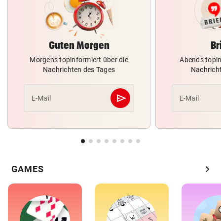
Guten Morgen
Br
Morgens topinformiert über die
Abends topin
Nachrichten des Tages
Nachrich
send
E-Mail
E-Mail
Abschicken
chevron_right
GAMES