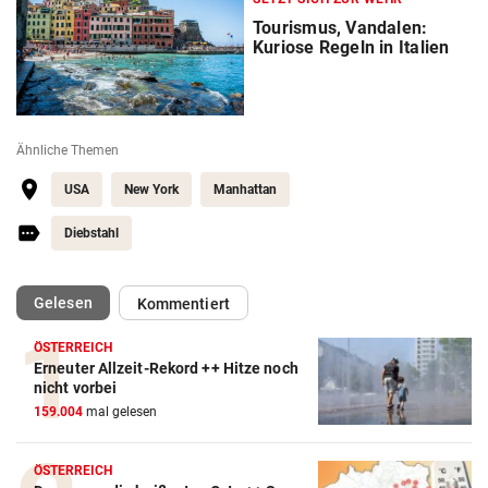
Tourismus, Vandalen:
Kuriose Regeln in Italien
Ähnliche Themen
USA
New York
Manhattan
Diebstahl
(ausgewählt)
Gelesen
Kommentiert
ÖSTERREICH
Erneuter Allzeit-Rekord ++ Hitze noch
nicht vorbei
159.004
mal gelesen
ÖSTERREICH