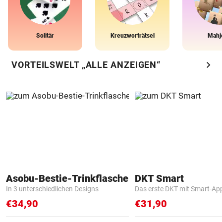
Solitär
Kreuzworträtsel
Mahj
chevron_right
VORTEILSWELT „ALLE ANZEIGEN“
Asobu-Bestie-Trinkflasche
DKT Smart
In 3 unterschiedlichen Designs
Das erste DKT mit Smart-Ap
€34,90
€31,90