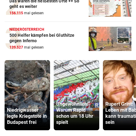
Das waren die heißesten Orte ++ So
geht es weiter
156.115
mal gelesen
NIEDERÖSTERREICH
500 Helfer kämpfen bei Gluthitze
gegen Inferno
139.527
mal gelesen
Ungewöhnlich!
Rupert Grint:
Niedrigwasser
Warum Rapid
Leben mit Ba
legte Kriegstote in
schon um 18 Uhr
kann traumat
Budapest frei
spielt
sein