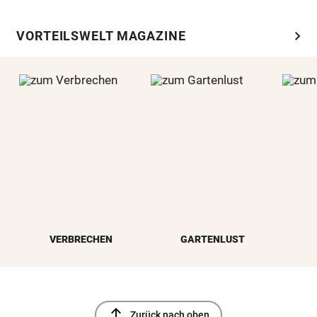
chevron_right
VORTEILSWELT MAGAZINE
VERBRECHEN
GARTENLUST
north
Zurück nach oben