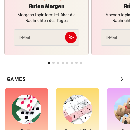
Guten Morgen
Br
Morgens topinformiert über die
Abends topin
Nachrichten des Tages
Nachrich
send
E-Mail
E-Mail
Abschicken
chevron_right
GAMES