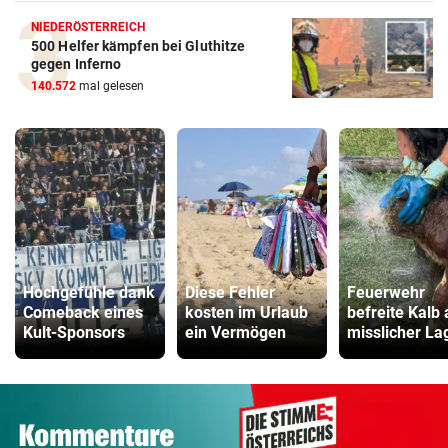
NIEDERÖSTERREICH
500 Helfer kämpfen bei Gluthitze
gegen Inferno
140.572
mal gelesen
Hochgefühle dank
Diese Fehler
Feuerwehr
Comeback eines
kosten im Urlaub
befreite Kalb
Kult-Sponsors
ein Vermögen
misslicher La