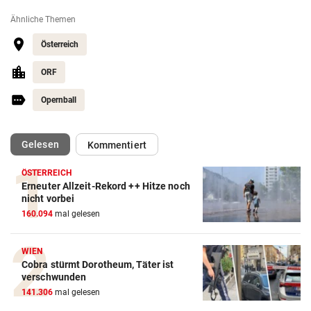
Ähnliche Themen
Österreich
ORF
Opernball
(ausgewählt)
Gelesen
Kommentiert
ÖSTERREICH
Erneuter Allzeit-Rekord ++ Hitze noch
nicht vorbei
160.094
mal gelesen
WIEN
Cobra stürmt Dorotheum, Täter ist
verschwunden
141.306
mal gelesen