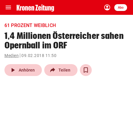
menu
account_circle
Navigation
Anmelden
Abo
close
Schließen
ein-/ausklappen
61 PROZENT WEIBLICH
Abonnieren
1,4 Millionen Österreicher sahen
Opernball im ORF
account_circle
arrow_right
Anmelden
Medien
09.02.2018 11:50
pin_drop
arrow_right
Bundesland auswäh
Wien
play_arrow
Anhören
Teilen
bookmark
Merkliste
Suchbegriff
search
eingeben