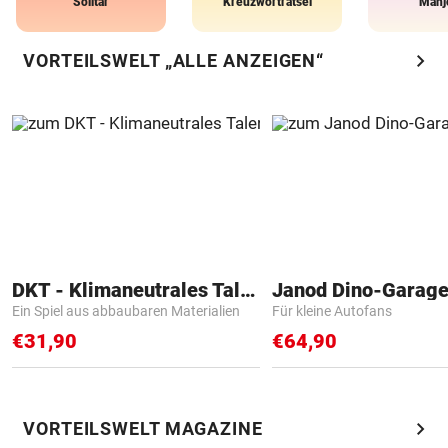
Solitär
Kreuzworträtsel
Mahj
chevron_right
VORTEILSWELT „ALLE ANZEIGEN“
DKT - Klimaneutrales Talent
Janod Dino-Garag
Ein Spiel aus abbaubaren Materialien
Für kleine Autofans
€31,90
€64,90
chevron_right
VORTEILSWELT MAGAZINE