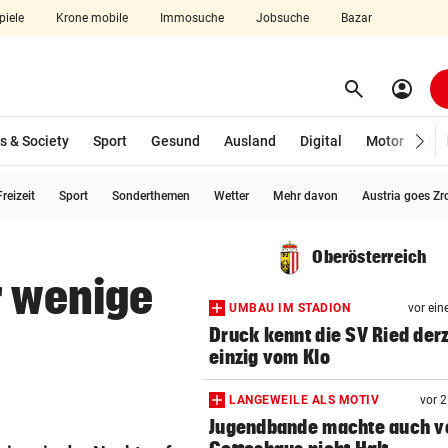
piele
Krone mobile
Immosuche
Jobsuche
Bazar
search
account_circle
Menü aufklappen
Suchen
s & Society
Sport
Gesund
Ausland
Digital
Motor
Wir
reizeit
Sport
Sonderthemen
Wetter
Mehr davon
Austria goes Zr
len
Oberösterreich
r wenige
UMBAU IM STADION
vor ein
Druck kennt die SV Ried derz
einzig vom Klo
LANGEWEILE ALS MOTIV
vor 
Jugendbande machte auch v