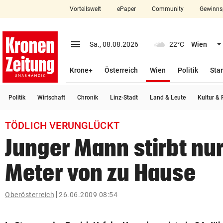
Vorteilswelt
ePaper
Community
Gewinns
close
Schließen
menu
Menü aufklappen
Sa., 08.08.2026
22°C
Wien
Abonnieren
(ausgewählt)
Krone+
Österreich
Wien
Politik
Star
account_circle
arrow_right
Anmelden
Politik
Wirtschaft
Chronik
Linz-Stadt
Land & Leute
Kultur & F
pin_drop
arrow_right
Bundesland auswäh
Wien
TÖDLICH VERUNGLÜCKT
bookmark
Merkliste
Junger Mann stirbt nu
Meter von zu Hause
Suchbegriff
search
eingeben
Oberösterreich
26.06.2009 08:54