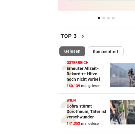
Bäcker zu Steuersenkung: „
Kunden ist das egal“
MYSTERIÖSE „GRAFFITIS“
vor 
Zugezogener Linksextremer 
chevron_right
TOP 3
Schmierfink entlarvt
(ausgewählt)
Gelesen
Kommentiert
VON HOF VERSCHWUNDEN
vor 
Vermisstes Kätzchen-Quartet
ÖSTERREICH
wieder vereint
Erneuter Allzeit-
Rekord ++ Hitze
noch nicht vorbei
TROCKEN WIE NIE
vor 
160.139
mal gelesen
Hitze-Hammer! Wo Grillfans 
Feuerpause haben
WIEN
Cobra stürmt
Dorotheum, Täter ist
verschwunden
141.353
mal gelesen