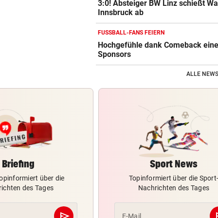
3:0! Absteiger BW Linz schießt W
Innsbruck ab
FUSSBALL-FANS FEIERN
Hochgefühle dank Comeback eines
Sponsors
ALLE NEWS
Briefing
Sport News
opinformiert über die
Topinformiert über die Sport
ichten des Tages
Nachrichten des Tages
send
s
E-Mail