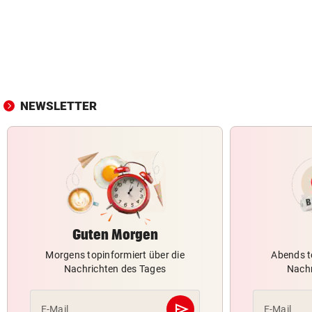
NEWSLETTER
Guten Morgen
Morgens topinformiert über die
Abends t
Nachrichten des Tages
Nachr
send
E-Mail
E-Mail