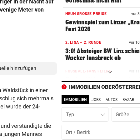
Gotteshaus nicht Halt
iger in der Nacht auf
 wenige Meter von
NEUN GROSSE PREISE
vor 
.
Gewinnspiel zum Linzer „Kr
Fest 2026
2. LIGA – 2. RUNDE
vor 1
3:0! Absteiger BW Linz schie
Wacker Innsbruck ab
uelle hinzufügen
FUSSBALL-FANS FEIERN
vor 1
Hochgefühle dank Comebac
eines Kult-Sponsors
IMMOBILIEN OBERÖSTERRE
 Waldstück in einer
rschlug sich mehrmals
IMMOBILIEN
JOBS
AUTOS
BAZAR
SCHLÜSSEL IM PKW
vor 1
ei wurde der 24-
Dreijähriger Bub wurde aus
Typ
heißem Auto gerettet
e und verständigte die
ZANK WÄHREND FERIEN
vor 1
es jungen Mannes
Geschwister: Warum jetzt so 