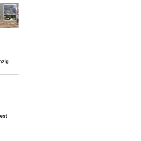
nzig
est