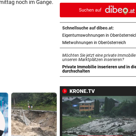
rmittag noch im Gange.
die Fetzen fliegen
Suchen auf
JUGENDLICHE ALS OPFER
vor 1
Penisbilder verschickt: So
Schnellsuche auf dibeo.at:
reagierten die Vereine
Eigentumswohnungen in Oberösterreic
in ne
Mietwohnungen in Oberösterreich
ABER KEIN MORDVERSUCH
vor 1
Messerstecher muss für zwe
Möchten Sie jetzt eine private Immobilie
Jahre ins Gefängnis
unseren Marktplätzen inserieren?
Private Immobilie inserieren und in di
in neuem Tab öffnen
durchschalten
REKORDMONAT FÜR RETTER
vor 1
Seit Wochen kein einziger T
ohne Bergeinsatz
KRONE.TV
ERHÖHTE WERTE:
vor 1
Der nächste Badesee muss j
geschlossen werden
OBERÖSTERREICH
vor 1