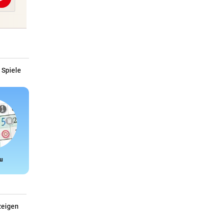
Abschicken
 Spiele
u
Snake
zeigen