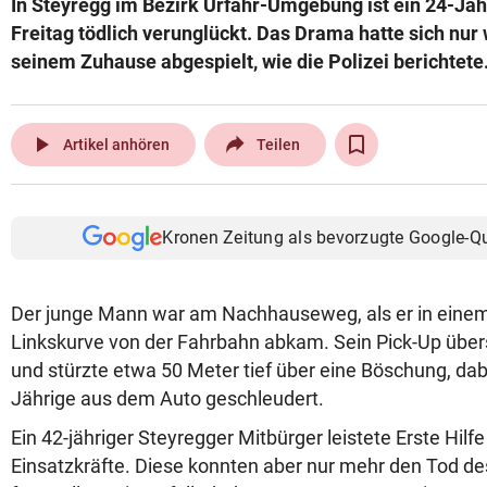
In Steyregg im Bezirk Urfahr-Umgebung ist ein 24-Jähr
© Krone Multimedia GmbH & Co KG 2026
Freitag tödlich verunglückt. Das Drama hatte sich nur
Muthgasse 2, 1190 Wien
seinem Zuhause abgespielt, wie die Polizei berichtete
play_arrow
Artikel anhören
Teilen
Kronen Zeitung als bevorzugte Google-Q
Der junge Mann war am Nachhauseweg, als er in einem
Linkskurve von der Fahrbahn abkam. Sein Pick-Up übe
und stürzte etwa 50 Meter tief über eine Böschung, dab
Jährige aus dem Auto geschleudert.
Ein 42-jähriger Steyregger Mitbürger leistete Erste Hilf
Einsatzkräfte. Diese konnten aber nur mehr den Tod d