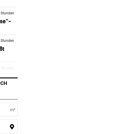
3 Stunden
one“-
0 Stunden
ßt
1 Stunden
k
ICH
2 Stunden
m²
5 Stunden
oft