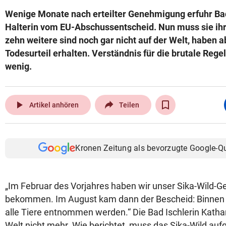
Wenige Monate nach erteilter Genehmigung erfuhr Bad
Halterin vom EU-Abschussentscheid. Nun muss sie ihr
zehn weitere sind noch gar nicht auf der Welt, haben ab
Todesurteil erhalten. Verständnis für die brutale Rege
wenig.
play_arrow
Artikel anhören
Teilen
Kronen Zeitung als bevorzugte Google-Q
„Im Februar des Vorjahres haben wir unser Sika-Wild-
bekommen. Im August kam dann der Bescheid: Binnen
alle Tiere entnommen werden.“ Die Bad Ischlerin Kathari
Welt nicht mehr. Wie berichtet, muss das Sika-Wild auf