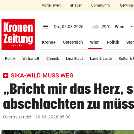
Vorteilswelt
ePaper
Community
Gewinns
close
Schließen
menu
Menü aufklappen
Do., 06.08.2026
29°C
Wien
Abonnieren
(ausgewählt)
Krone+
Österreich
Wien
Politik
Star
account_circle
arrow_right
Anmelden
Politik
Wirtschaft
Chronik
Linz-Stadt
Land & Leute
Kultur & F
pin_drop
arrow_right
Bundesland auswäh
Wien
SIKA-WILD MUSS WEG
bookmark
Merkliste
„Bricht mir das Herz, s
abschlachten zu müs
Suchbegriff
search
eingeben
Oberösterreich
29.06.2026 05:00