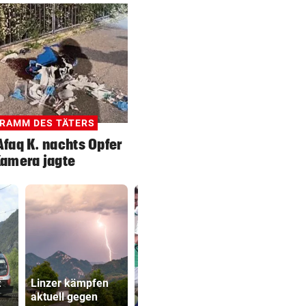
RAMM DES TÄTERS
faq K. nachts Opfer
Kamera jagte
t
Linzer kämpfen
Katzentöter
aktuell gegen
Wacker fordert
Anwalt: „Ni