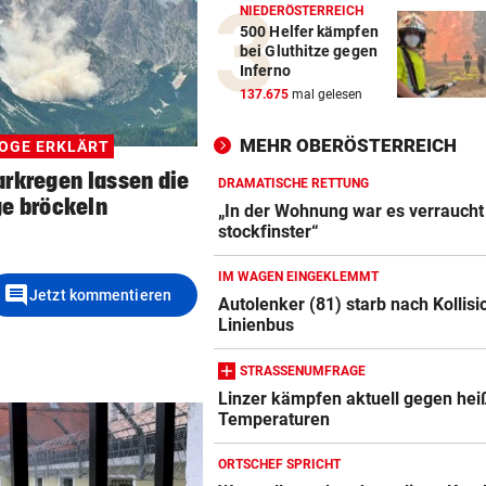
NIEDERÖSTERREICH
500 Helfer kämpfen
bei Gluthitze gegen
Inferno
137.675
mal gelesen
MEHR OBERÖSTERREICH
OGE ERKLÄRT
arkregen lassen die
DRAMATISCHE RETTUNG
e bröckeln
„In der Wohnung war es verraucht
stockfinster“
IM WAGEN EINGEKLEMMT
comment
Jetzt kommentieren
Autolenker (81) starb nach Kollisi
Linienbus
STRASSENUMFRAGE
Linzer kämpfen aktuell gegen hei
Temperaturen
ORTSCHEF SPRICHT