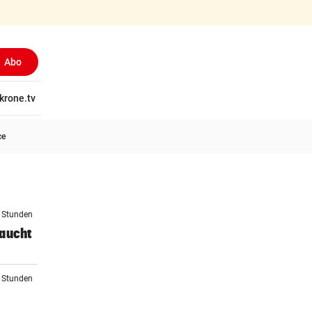
Abo
tschaft
krone.tv
Wissen
Gericht
Kolumnen
Freizeit
Reise
Ti
ce
3 Stunden
raucht
4 Stunden