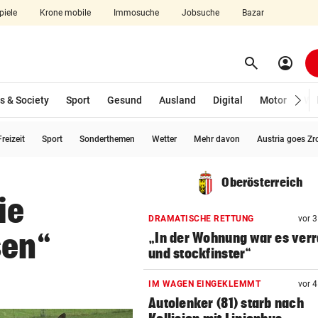
piele
Krone mobile
Immosuche
Jobsuche
Bazar
search
account_circle
Menü aufklappen
Suchen
s & Society
Sport
Gesund
Ausland
Digital
Motor
Wir
reizeit
Sport
Sonderthemen
Wetter
Mehr davon
Austria goes Zr
len
Oberösterreich
ie
DRAMATISCHE RETTUNG
vor 
sen“
„In der Wohnung war es ver
und stockfinster“
IM WAGEN EINGEKLEMMT
vor 
Autolenker (81) starb nach