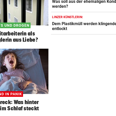
Was soll aus der ehemaligen Kond
werden?
LINZER KÜNSTLERIN:
Dem Plastikmüll werden klingend
S UND DROGEN
entlockt
itarbeiterin als
erin aus Liebe?
ND IN PANIK
reck: Was hinter
im Schlaf steckt