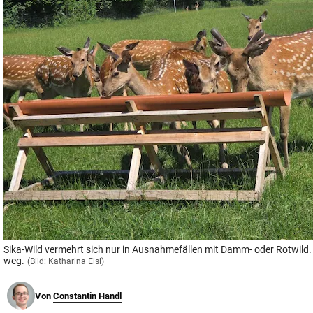
© Krone Multimedia GmbH & Co KG 2026
Muthgasse 2, 1190 Wien
Sika-Wild vermehrt sich nur in Ausnahmefällen mit Damm- oder Rotwild.
weg.
(Bild: Katharina Eisl)
Von
Constantin Handl