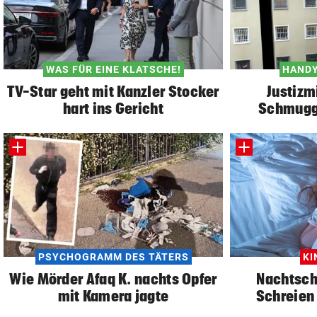
WAS FÜR EINE KLATSCHE!
HANDY
TV-Star geht mit Kanzler Stocker
Justizm
hart ins Gericht
Schmuggl
PSYCHOGRAMM DES TÄTERS
KI
Wie Mörder Afaq K. nachts Opfer
Nachtsch
mit Kamera jagte
Schreien 