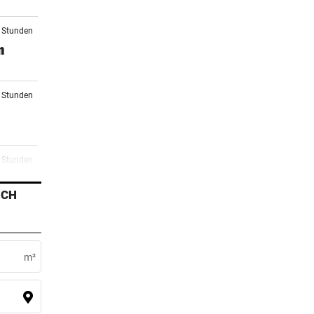
5 Stunden
n
7 Stunden
8 Stunden
ICH
9 Stunden
r
m²
0 Stunden