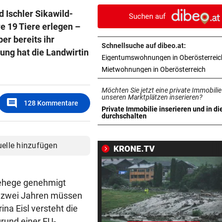
wegen eines Hasen
 Ischler Sikawild-
Suchen auf
e 19 Tiere erlegen –
TEENIE AUF ÜBERHOLSPUR
vor 1
er bereits ihr
230 PS! 13-Jährige schrieb i
Schnellsuche auf dibeo.at:
Autocross Geschichte
lung hat die Landwirtin
Eigentumswohnungen in Oberösterreic
in ne
Mietwohnungen in Oberösterreich
PATIENTEN WOHLAUF
vor 1
Premiere an Linzer Uniklinik
Möchten Sie jetzt eine private Immobilie
Herz-OP mit Roboter
unseren Marktplätzen inserieren?
comment
128
Kommentare
Private Immobilie inserieren und in di
in neuem Tab öffnen
durchschalten
BAUSTART IM OKTOBER
vor 1
Jetzt ist fix, was am Donauuf
entstehen wird
uelle hinzufügen
KRONE.TV
WEGEN AUTOREIFEN
vor 1
Kleine Gemeinde mit großem
Gehege genehmigt
geht vor Gericht
 zwei Jahren müssen
na Eisl versteht die
500 STELLEN BETROFFEN
vor 1
grund einer EU-