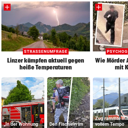
STRASSENUMFRAGE
PSYCHOG
Linzer kämpfen aktuell gegen
Wie Mörder A
heiße Temperaturen
mit 
Zug rammte mi
„In der Wohnung
Den Fischlein im
vollem Tempo