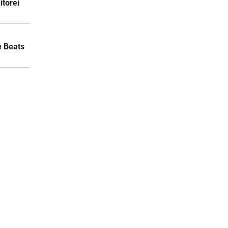
itorei
e Beats