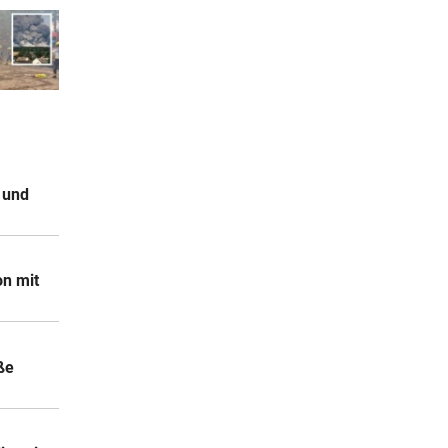
 und
on mit
ße