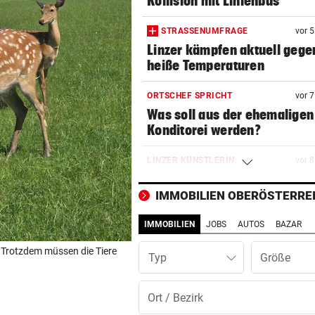
Kollision mit Linienbus
STRASSENUMFRAGE
vor 
Linzer kämpfen aktuell gege
heiße Temperaturen
ORTSCHEF SPRICHT
vor 
Was soll aus der ehemaligen
Konditorei werden?
LINZER KÜNSTLERIN:
vor 
Dem Plastikmüll werden
klingende Beats entlockt
IMMOBILIEN OBERÖSTERRE
IMMOBILIEN
JOBS
AUTOS
BAZAR
MOTTO FÜRS WOCHENENDE
vor 
Den Freiluftsommer in seine
 Trotzdem müssen die Tiere
Typ
Reinkultur erleben
WOLLTE AUSWEICHEN
vor 1
Alkolenker überschlug sich