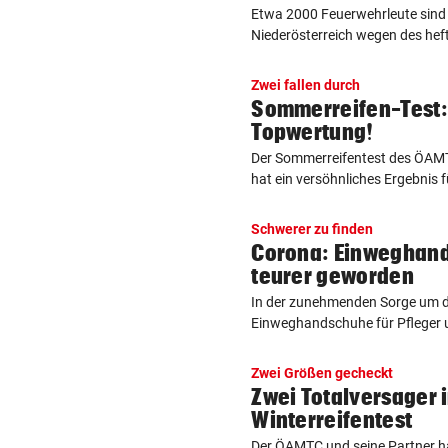
Etwa 2000 Feuerwehrleute sind
Niederösterreich wegen des hefti
Zwei fallen durch
Sommerreifen-Test:
Topwertung!
Der Sommerreifentest des ÖAMT
hat ein versöhnliches Ergebnis fü
Schwerer zu finden
Corona: Einweghan
teurer geworden
In der zunehmenden Sorge um di
Einweghandschuhe für Pfleger u
Zwei Größen gecheckt
Zwei Totalversager 
Winterreifentest
Der ÖAMTC und seine Partner h