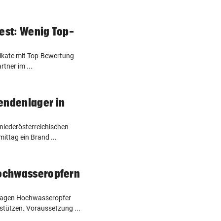
Test: Wenig Top-
rikate mit Top-Bewertung
tner im ...
endenlager in
niederösterreichischen
ittag ein Brand ...
Hochwasseropfern
swagen Hochwasseropfer
stützen. Voraussetzung ...