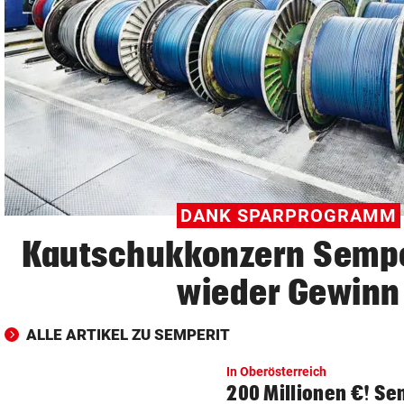
© Krone Multimedia GmbH & Co KG 2026
Muthgasse 2, 1190 Wien
DANK SPARPROGRAMM
Kautschukkonzern Sempe
wieder Gewinn
ALLE ARTIKEL ZU SEMPERIT
In Oberösterreich
200 Millionen €! Se