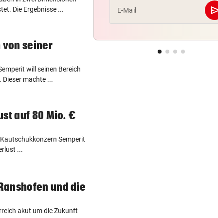
se
et. Die Ergebnisse ...
E-Mail
 von seiner
mperit will seinen Bereich
Dieser machte ...
st auf 80 Mio. €
 Kautschukkonzern Semperit
lust ...
Ranshofen und die
rreich akut um die Zukunft