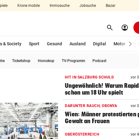
piele
Krone mobile
Immosuche
Jobsuche
Bazar
search
account_circle
Menü aufklappen
Suchen
s & Society
Sport
Gesund
Ausland
Digital
Motor
Wir
che
Ticketshop
Horoskop
TV-Programm
Podcast
len
HIT IN SALZBURG SCHULD
vor 
Ungewöhnlich! Warum Rapid
schon um 18 Uhr spielt
DARUNTER RAUCH, OBONYA
vor 
Wien: Männer protestierten
Gewalt an Frauen
OBERÖSTERREICH
vor 