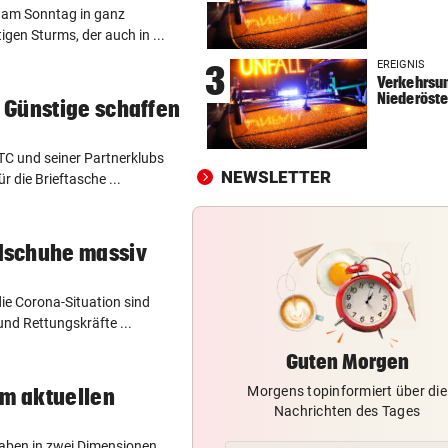
 am Sonntag in ganz
FEUERWEHR-AUSSTATTER
vor ein
gen Sturms, der auch in ...
Waldbrände „befeuern“ das
EREIGNIS
3
Geschäft von Rosenbauer
Verkehrsun
Niederöste
 Günstige schaffen
PLÖTZLICH MIT DABEI
vor ein
Thiem überrascht ÖFB-Legi
C und seiner Partnerklubs
im Trainingslager
NEWSLETTER
r die Brieftasche ...
„MÄCHTIG UND SCHÖN“
vor ein
Mann (37) gesteht Brandstif
dschuhe massiv
in den USA
e Corona-Situation sind
nd Rettungskräfte ...
Guten Morgen
Morgens topinformiert über die
im aktuellen
Nachrichten des Tages
aben in zwei Dimensionen