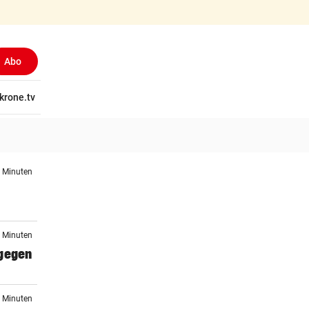
Abo
tschaft
krone.tv
Wissen
Gericht
Kolumnen
Freizeit
Reise
Ti
3 Minuten
3 Minuten
 gegen
4 Minuten