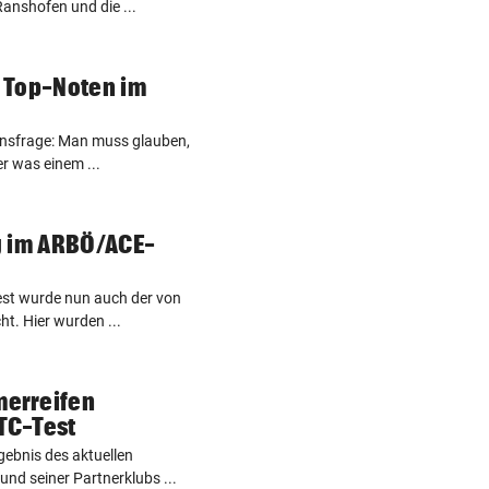
anshofen und die ...
 Top-Noten im
bensfrage: Man muss glauben,
er was einem ...
g im ARBÖ/ACE-
st wurde nun auch der von
t. Hier wurden ...
erreifen
TC-Test
gebnis des aktuellen
d seiner Partnerklubs ...