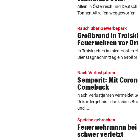
Allein in Österreich und Deutsc
Tonnen Altreifen weggeworfen. E
Rauch über Gewerbepark
Großbrand in Traisk
Feuerwehren vor Or
In Traiskirchen im niederösterr
Dienstagnachmittag ein Großbra
Nach Verlustjahren
Semperit: Mit Coro
Comeback
Nach Verlustjahren vermeldet S
Rekordergebnis - dank eines B
und ...
Speiche gebrochen
Feuerwehrmann bei 
schwer verletzt