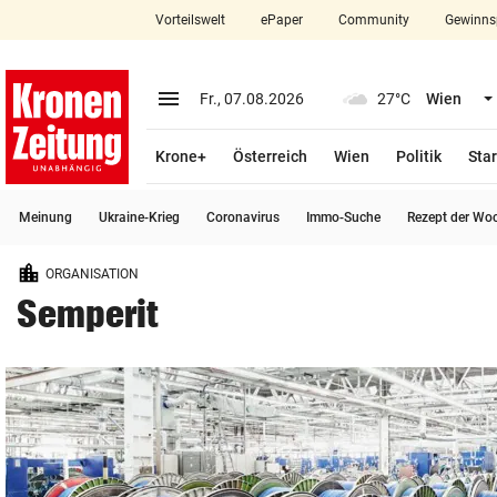
Vorteilswelt
ePaper
Community
Gewinns
close
Schließen
menu
Menü aufklappen
Fr., 07.08.2026
27°C
Wien
Abonnieren
Krone+
Österreich
Wien
Politik
Star
account_circle
arrow_right
Anmelden
Meinung
Ukraine-Krieg
Coronavirus
Immo-Suche
Rezept der Wo
pin_drop
arrow_right
Bundesland auswäh
Wien
ORGANISATION
bookmark
Merkliste
Semperit
Suchbegriff
search
eingeben