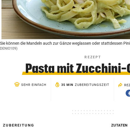
© Krone Multimedia GmbH & Co KG 2026
Muthgasse 2, 1190 Wien
Sie können die Mandeln auch zur Gänze weglassen oder stattdessen Pin
DENIO109)
REZEPT
Pasta mit Zucchini
SEHR EINFACH
35 MIN
ZUBEREITUNGSZEIT
RE
ZUBEREITUNG
ZUTATEN