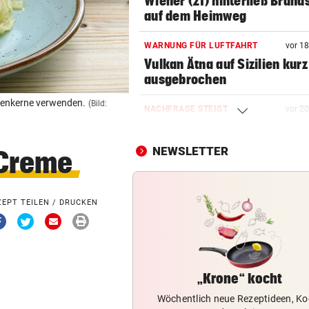
Wiener (21) hinterließ Brand
auf dem Heimweg
WARNUNG FÜR LUFTFAHRT
vor 1
Vulkan Ätna auf Sizilien kurz
ausgebrochen
ienkerne verwenden.
(Bild:
NACHFRAGE STEIGT
vor 2
Bank of America zahlt 250 Mi
Abnehmspritzen
NEWSLETTER
-Creme
HILFE KAM ZU SPÄT
vor 2
Wien: 55-Jähriger bei
ZEPT TEILEN / DRUCKEN
Wohnungsbrand gestorben
Via
Via
Via
Drucken
Facebook
Twitter
Email
teilen
teilen
teilen
„MEIN BABY-GIRL“
vor 2
Jamie Olivers älteste Tochte
Poppy wird heiraten
„Krone“ kocht
Wöchentlich neue Rezeptideen, Ko
AUF DER NORDSCHLEIFE
vor 3