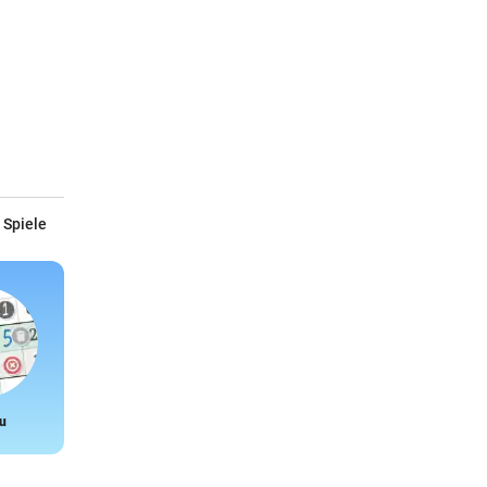
 Spiele
u
Snake