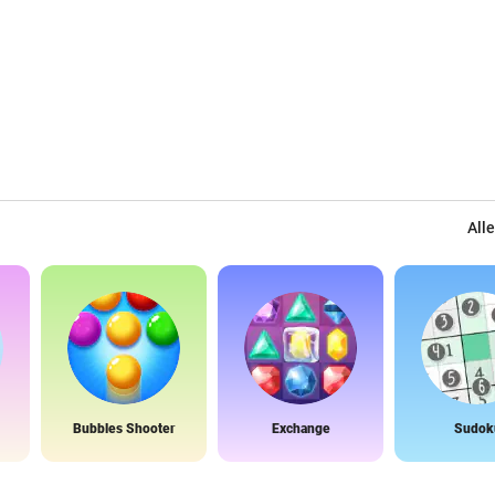
Alle
Bubbles Shooter
Exchange
Sudok