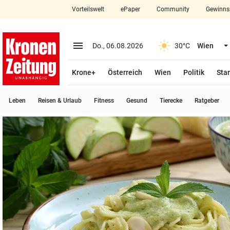
Vorteilswelt
ePaper
Community
Gewinns
close
Schließen
menu
Menü aufklappen
Do., 06.08.2026
30°C
Wien
Abonnieren
Krone+
Österreich
Wien
Politik
Star
account_circle
arrow_right
Anmelden
Leben
Reisen & Urlaub
Fitness
Gesund
Tierecke
Ratgeber
pin_drop
arrow_right
Bundesland auswäh
Wien
bookmark
Merkliste
Suchbegriff
search
eingeben