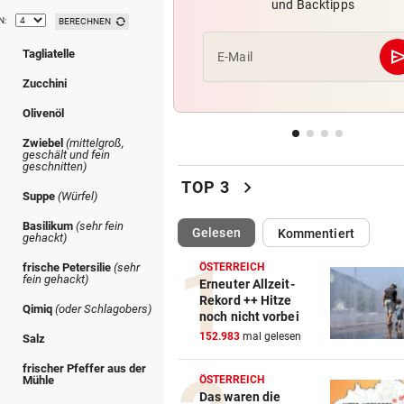
und Backtipps
Mercedes CLA schneller als 
N:
BERECHNEN
Model S Plaid!
se
Tagliatelle
E-Mail
RÜCKSCHLAG BEI MASTERS
vor 3
Zucchini
Überraschung! Zverev muss 
die Koffer packen
Olivenöl
Zwiebel
(mittelgroß,
„SEHEN UNS AM 15.“
vor 4
geschält und fein
geschnitten)
Planen Migranten einen neu
chevron_right
TOP 3
Ansturm auf Ceuta?
l
Suppe
(Würfel)
Basilikum
(sehr fein
(ausgewählt)
Gelesen
Kommentiert
POKER SPITZT SICH ZU
vor 4
gehackt)
Real erhöht Angebot, aber
ÖSTERREICH
frische Petersilie
(sehr
Vinicius löscht alles
fein gehackt)
Erneuter Allzeit-
Rekord ++ Hitze
Qimiq
(oder Schlagobers)
noch nicht vorbei
500 STELLEN BETROFFEN
vor 4
152.983
mal gelesen
Salz
Linzer Tech-Firma hat Jobab
fast abgeschlossen
frischer Pfeffer aus der
ÖSTERREICH
Mühle
Das waren die
EINST VIZE-WELTMEISTER
vor 4