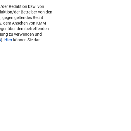
s/der Redaktion bzw. von
daktion/der Betreiber von den
r, gegen geltendes Recht
w. dem Ansehen von KMM
gegenüber dem betreffenden
lgung zu verwenden und
B
).
Hier
können Sie das