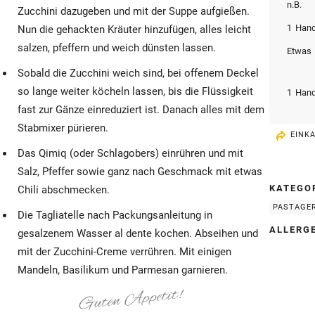
n.B.
Zucchini dazugeben und mit der Suppe aufgießen.
1
Hand
Nun die gehackten Kräuter hinzufügen, alles leicht
salzen, pfeffern und weich dünsten lassen.
Etwas
Sobald die Zucchini weich sind, bei offenem Deckel
so lange weiter köcheln lassen, bis die Flüssigkeit
1
Hand
fast zur Gänze einreduziert ist. Danach alles mit dem
Stabmixer pürieren.
EINK
Das Qimiq (oder Schlagobers) einrühren und mit
Salz, Pfeffer sowie ganz nach Geschmack mit etwas
KATEGO
Chili abschmecken.
PASTAGE
Die Tagliatelle nach Packungsanleitung in
ALLERG
gesalzenem Wasser al dente kochen. Abseihen und
mit der Zucchini-Creme verrühren. Mit einigen
Mandeln, Basilikum und Parmesan garnieren.