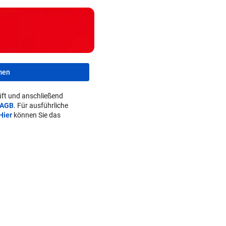
FOLGE VON DONNERSTAG
Sesseltag: Gemeinsam sitze
gemeinsam schwitzen
BERGTOUR IN AFRIKA
Leonies großer Gipfelsieg für
men
Menschlichkeit
ft und anschließend
WARUM MAN MITMACHT
AGB
. Für ausführliche
Gähnen ist ansteckend – und
Hier
können Sie das
ganz ohne Viren!