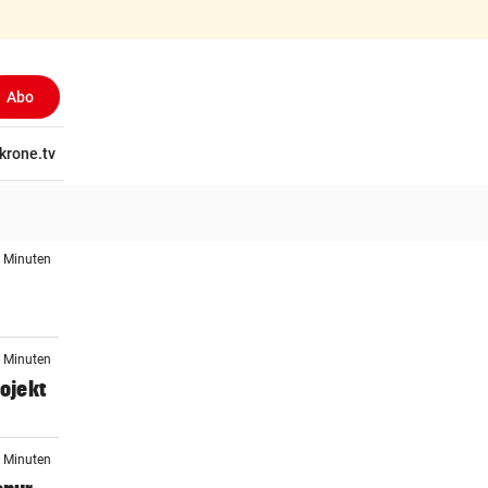
Abo
tschaft
krone.tv
Wissen
Gericht
Kolumnen
Freizeit
Reise
Ti
8 Minuten
9 Minuten
ojekt
4 Minuten