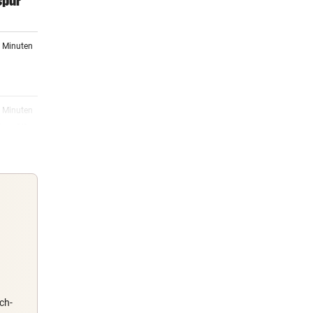
spur
8 Minuten
0 Minuten
o. für
5 Minuten
8 Minuten
Guten Morgen
r
Morgens topinformiert über die
Nachrichten des Tages
ch-
0 Minuten