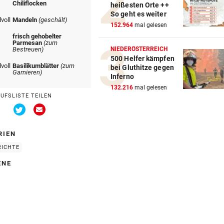
Chiliflocken
heißesten Orte ++
Süße Bilder! Ehemaliges ÖS
So geht es weiter
voll
Mandeln
(geschält)
im Baby-Glück
152.964
mal gelesen
frisch gehobelter
Parmesan
(zum
STRASSE VON HORMUZ
vor 4
NIEDERÖSTERREICH
Bestreuen)
So stellt sich der Iran die G
500 Helfer kämpfen
voll
Basilikumblätter
(zum
bei Gluthitze gegen
für Schiffe vor
Garnieren)
Inferno
132.216
mal gelesen
LANDESWEITE RAZZIEN
vor 5
AUFSLISTE TEILEN
Taiwan kämpft gegen Chinas
Via
Via
Twitter
Email
auf Top-Techniker
teilen
teilen
RIEN
DRAMA AM BODENSEE
vor 5
RICHTE
Frau von Bord gefallen und 
Wellen verschluckt
ENE
ASIA-PLÄNE STOCKEN
Doch noch überraschende 
um Kult-Wirtshaus?