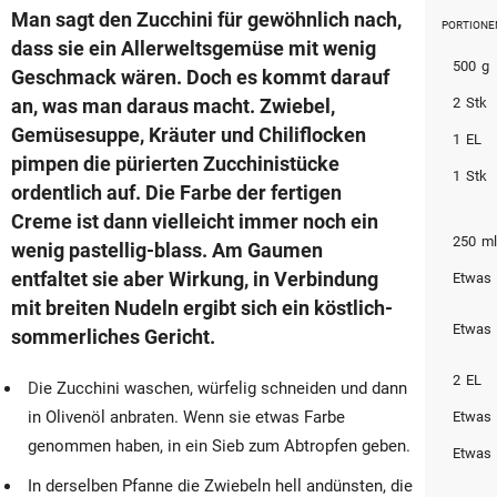
Man sagt den Zucchini für gewöhnlich nach,
PORTIONE
dass sie ein Allerweltsgemüse mit wenig
500
g
Geschmack wären. Doch es kommt darauf
an, was man daraus macht. Zwiebel,
2
Stk
Gemüsesuppe, Kräuter und Chiliflocken
1
EL
pimpen die pürierten Zucchinistücke
1
Stk
ordentlich auf. Die Farbe der fertigen
Creme ist dann vielleicht immer noch ein
250
m
wenig pastellig-blass. Am Gaumen
entfaltet sie aber Wirkung, in Verbindung
Etwas
mit breiten Nudeln ergibt sich ein köstlich-
Etwas
sommerliches Gericht.
2
EL
Die Zucchini waschen, würfelig schneiden und dann
in Olivenöl anbraten. Wenn sie etwas Farbe
Etwas
genommen haben, in ein Sieb zum Abtropfen geben.
Etwas
In derselben Pfanne die Zwiebeln hell andünsten, die