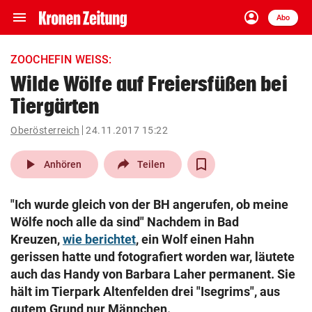
menu
account_circle
Navigation
Anmelden
Abo
close
Schließen
ein-/ausklappen
ZOOCHEFIN WEISS:
Abonnieren
Wilde Wölfe auf Freiersfüßen bei
Tiergärten
account_circle
arrow_right
Anmelden
Oberösterreich
24.11.2017 15:22
pin_drop
arrow_right
Bundesland auswäh
Wien
play_arrow
Anhören
Teilen
bookmark
Merkliste
"Ich wurde gleich von der BH angerufen, ob meine
Wölfe noch alle da sind" Nachdem in Bad
Suchbegriff
Kreuzen,
wie berichtet
, ein Wolf einen Hahn
search
eingeben
gerissen hatte und fotografiert worden war, läutete
auch das Handy von Barbara Laher permanent. Sie
hält im Tierpark Altenfelden drei "Isegrims", aus
gutem Grund nur Männchen.