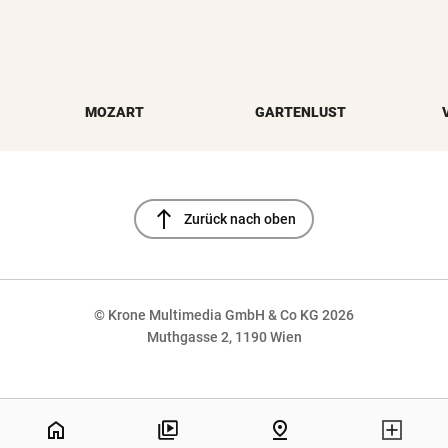
MOZART
GARTENLUST
north
Zurück nach oben
© Krone Multimedia GmbH & Co KG 2026
Muthgasse 2, 1190 Wien
NaN%
home
pin_drop