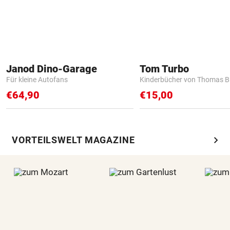
Janod Dino-Garage
Tom Turbo
Für kleine Autofans
Kinderbücher von Thomas B
€64,90
€15,00
chevron_right
VORTEILSWELT MAGAZINE