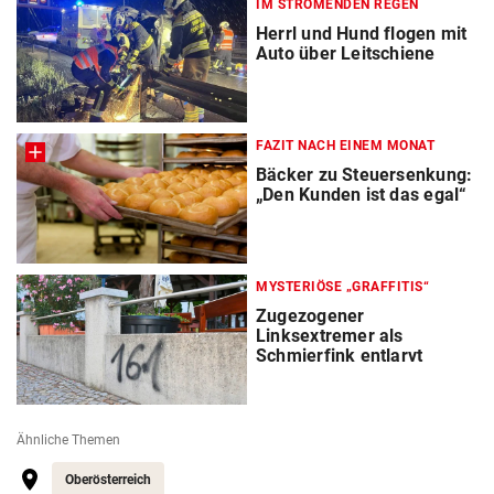
IM STRÖMENDEN REGEN
Herrl und Hund flogen mit
Auto über Leitschiene
FAZIT NACH EINEM MONAT
Bäcker zu Steuersenkung:
„Den Kunden ist das egal“
MYSTERIÖSE „GRAFFITIS“
Zugezogener
Linksextremer als
Schmierfink entlarvt
Ähnliche Themen
Oberösterreich