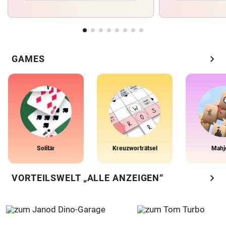
chevron_right
GAMES
Solitär
Kreuzworträtsel
Mahj
chevron_right
VORTEILSWELT „ALLE ANZEIGEN“