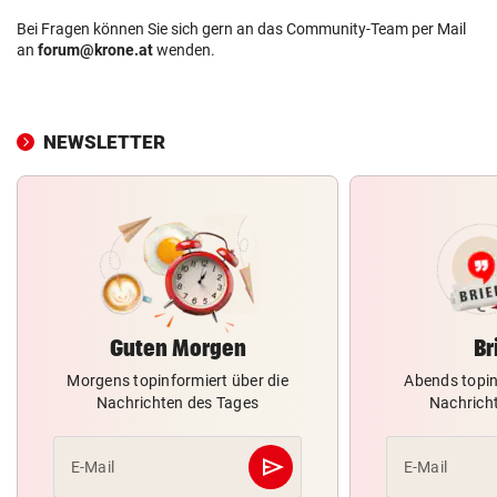
Bei Fragen können Sie sich gern an das Community-Team per Mail
an
forum@krone.at
wenden.
NEWSLETTER
Guten Morgen
Br
Morgens topinformiert über die
Abends topin
Nachrichten des Tages
Nachrich
send
E-Mail
E-Mail
Abschicken