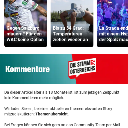
Gegen Salzburg
Bis zu 34 Grad:
La Strada end
mauern? Für den
Temperaturen
mit einem Hy
WAC keine Option
ziehen wieder an
der Spaß mac
Da dieser Artikel älter als 18 Monate ist, ist zum jetzigen Zeitpunkt
kein Kommentieren mehr möglich.
Wir laden Sie ein, bei einer aktuelleren themenrelevanten Story
mitzudiskutieren:
Themenübersicht
.
Bei Fragen können Sie sich gern an das Community-Team per Mail