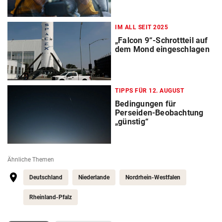
IM ALL SEIT 2025
„Falcon 9“-Schrottteil auf
dem Mond eingeschlagen
TIPPS FÜR 12. AUGUST
Bedingungen für
Perseiden-Beobachtung
„günstig“
Ähnliche Themen
Deutschland
Niederlande
Nordrhein-Westfalen
Rheinland-Pfalz