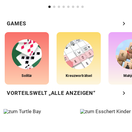
chevron_right
GAMES
Solitär
Kreuzworträtsel
Mahj
chevron_right
VORTEILSWELT „ALLE ANZEIGEN“