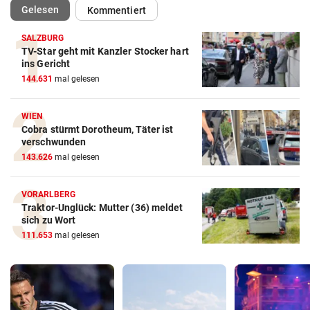
(ausgewählt)
Gelesen
Kommentiert
SALZBURG
TV-Star geht mit Kanzler Stocker hart
ins Gericht
144.631
mal gelesen
WIEN
Cobra stürmt Dorotheum, Täter ist
verschwunden
143.626
mal gelesen
VORARLBERG
Traktor-Unglück: Mutter (36) meldet
sich zu Wort
111.653
mal gelesen