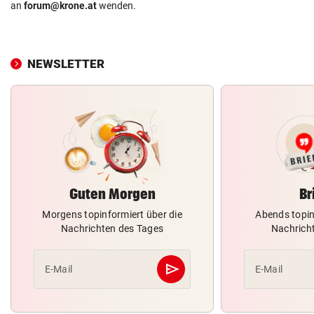
an
forum@krone.at
wenden.
NEWSLETTER
Guten Morgen
Br
Morgens topinformiert über die
Abends topin
Nachrichten des Tages
Nachrich
send
E-Mail
E-Mail
Abschicken