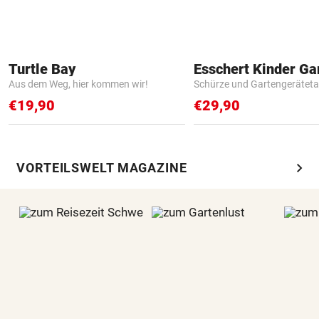
Turtle Bay
Aus dem Weg, hier kommen wir!
Schürze und Gartengerätet
€19,90
€29,90
chevron_right
VORTEILSWELT MAGAZINE