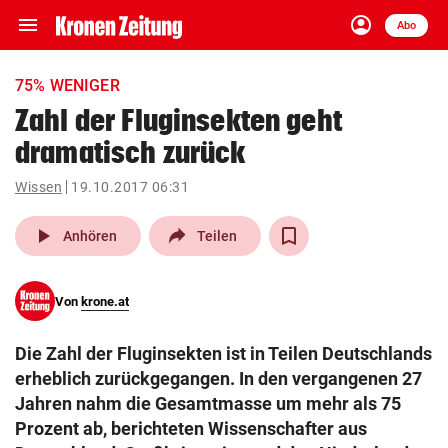
menu
account_circle
Navigation
Anmelden
Abo
close
Schließen
ein-/ausklappen
75% WENIGER
Abonnieren
Zahl der Fluginsekten geht
dramatisch zurück
account_circle
arrow_right
Anmelden
Wissen
19.10.2017 06:31
pin_drop
arrow_right
Bundesland auswäh
Wien
play_arrow
Anhören
Teilen
bookmark
Merkliste
Von
krone.at
Suchbegriff
search
Die Zahl der Fluginsekten ist in Teilen Deutschlands
eingeben
erheblich zurückgegangen. In den vergangenen 27
Jahren nahm die Gesamtmasse um mehr als 75
Prozent ab, berichteten Wissenschafter aus