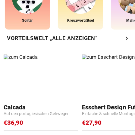
Solitär
Kreuzworträtsel
Mahj
chevron_right
VORTEILSWELT „ALLE ANZEIGEN“
Calcada
Auf den portugiesischen Gehwegen
Einfache & schnelle Montag
€36,90
€27,90