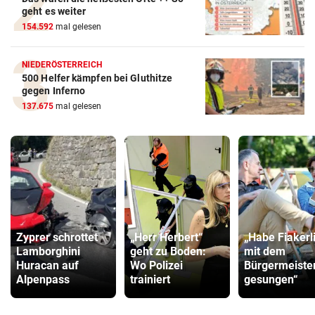
geht es weiter
154.592
mal gelesen
NIEDERÖSTERREICH
500 Helfer kämpfen bei Gluthitze
gegen Inferno
137.675
mal gelesen
Zyprer schrottet
„Herr Herbert“
„Habe Fiakerl
Lamborghini
geht zu Boden:
mit dem
Huracan auf
Wo Polizei
Bürgermeiste
Alpenpass
trainiert
gesungen“