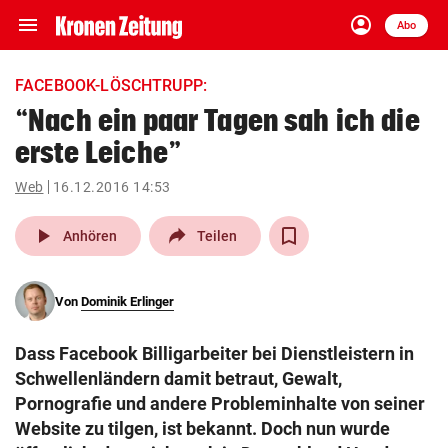
menu
account_circle
Navigation
Anmelden
Abo
close
Schließen
ein-/ausklappen
FACEBOOK-LÖSCHTRUPP:
Abonnieren
“Nach ein paar Tagen sah ich die
erste Leiche”
account_circle
arrow_right
Anmelden
Web
16.12.2016 14:53
pin_drop
arrow_right
Bundesland auswäh
Wien
play_arrow
Anhören
Teilen
bookmark
Merkliste
Von
Dominik Erlinger
Suchbegriff
search
Dass Facebook Billigarbeiter bei Dienstleistern in
eingeben
Schwellenländern damit betraut, Gewalt,
Pornografie und andere Probleminhalte von seiner
Website zu tilgen, ist bekannt. Doch nun wurde