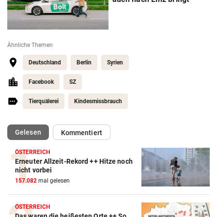
Ähnliche Themen
Deutschland
Berlin
Syrien
Facebook
SZ
Tierquälerei
Kindesmissbrauch
(ausgewählt)
Gelesen
Kommentiert
ÖSTERREICH
Erneuter Allzeit-Rekord ++ Hitze noch
nicht vorbei
157.082
mal gelesen
ÖSTERREICH
Das waren die heißesten Orte ++ So