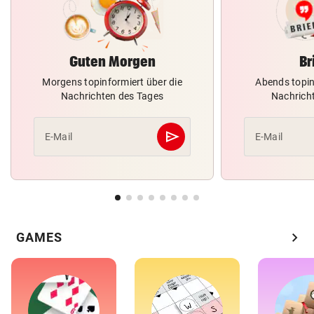
Guten Morgen
Br
Morgens topinformiert über die
Abends topin
Nachrichten des Tages
Nachrich
send
E-Mail
E-Mail
Abschicken
chevron_right
GAMES