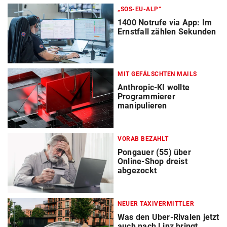
„SOS-EU-ALP“
1400 Notrufe via App: Im
Ernstfall zählen Sekunden
MIT GEFÄLSCHTEN MAILS
Anthropic-KI wollte
Programmierer
manipulieren
VORAB BEZAHLT
Pongauer (55) über
Online-Shop dreist
abgezockt
NEUER TAXIVERMITTLER
Was den Uber-Rivalen jetzt
auch nach Linz bringt