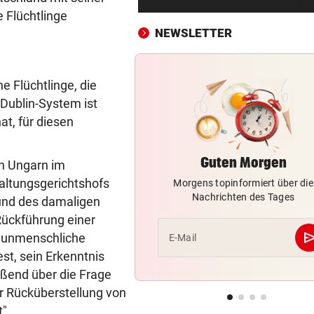
Im Osten: Kommende Woche
 Flüchtlinge
unter 30 Grad
NEWSLETTER
FEUERWEHR GEFORDERT
vor 3
In nur acht Stunden fuhren z
e Flüchtlinge, die
Autos in Baugruben
Dublin-System ist
at, für diesen
AFLE TOP-SPIEL:
vor 3
LIVE: Vienna Vikings treffen 
Wroclav Panthers
Guten Morgen
ch Ungarn im
altungsgerichtshofs
Morgens topinformiert über die
BUNDESLIGA IM TICKER
vor ein
Nachrichten des Tages
rund des damaligen
LIVE ab 19.30 Uhr: Steirerde
Hartberg – Sturm
Rückführung einer
se
n "unmenschliche
E-Mail
42 TIERE ABGENOMMEN
vor ein
st, sein Erkenntnis
180.000 Euro Steuergeld für
eßend über die Frage
falschen Tierschutz
er Rücküberstellung von
".
MARQUEZ ENTTÄUSCHT
vor ein