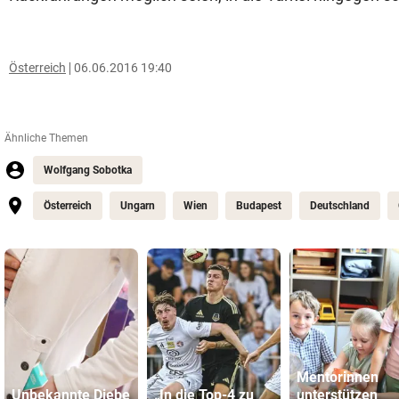
Österreich
06.06.2016 19:40
Ähnliche Themen
Wolfgang Sobotka
Österreich
Ungarn
Wien
Budapest
Deutschland
Mentorinnen
Unbekannte Diebe
„In die Top-4 zu
unterstützen