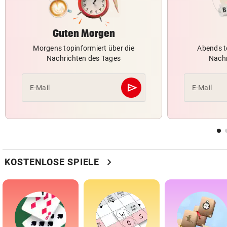
Guten Morgen
Morgens topinformiert über die
Abends t
Nachrichten des Tages
Nachr
send
E-Mail
E-Mail
Abschicken
chevron_right
KOSTENLOSE SPIELE