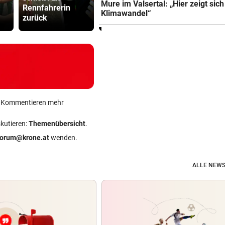
Mure im Valsertal: „Hier zeigt sich
Rennfahrerin
auf Hochstand
gegen steir
Klimawandel“
zurück
Schwächeanfall
Polizisten
ein Kommentieren mehr
skutieren:
Themenübersicht
.
forum@krone.at
wenden.
ALLE NEWS