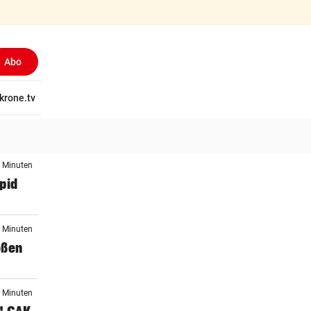
Abo
tschaft
krone.tv
Wissen
Gericht
Kolumnen
Freizeit
Reise
Ti
4 Minuten
apid
5 Minuten
oßen
6 Minuten