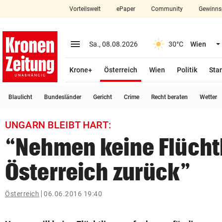
Vorteilswelt
ePaper
Community
Gewinns
close
Schließen
menu
Menü aufklappen
Sa., 08.08.2026
30°C
Wien
Abonnieren
(ausgewählt)
Krone+
Österreich
Wien
Politik
Star
account_circle
arrow_right
Anmelden
Blaulicht
Bundesländer
Gericht
Crime
Recht beraten
Wetter
pin_drop
arrow_right
Bundesland auswäh
Wien
UNGARN BLEIBT HART:
bookmark
Merkliste
“Nehmen keine Flücht
Österreich zurück”
Suchbegriff
search
eingeben
Österreich
06.06.2016 19:40