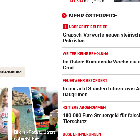
141.633
mal gelesen
RISKANTES MANÖVER
vor 
Biker bei Überholversuch au
MEHR ÖSTERREICH
L200 verunfallt
ÜBERGRIFF BEI FEIER
RADFAHRERIN FAND WRACK
vor 
Grapsch-Vorwürfe gegen steirisc
Tödlicher Unfall wurde erst 
Polizisten
Stunden entdeckt
WEITER KEINE ERHOLUNG
VIER VERLETZTE
vor 
Im Osten: Kommende Woche nie u
Grad
Autolenker fuhr absichtlich 
Griechenland
Radfahrer an
FEUERWEHR GEFORDERT
In nur acht Stunden fuhren zwei A
Baugruben
42 TIERE ABGENOMMEN
180.000 Euro Steuergeld für fals
Tierschutz
Bikini-Fotos: Jetzt
BÖSE ERINNERUNGEN
schießt Ex-
22-Jährige erlitt
Grapsch-V