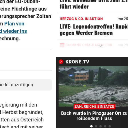
LIVE: Hofleitner trifft zum 2:
ach der EU-Dublin-
führt wieder
eine Flüchtlinge aus
erungssprecher Zoltan
HERZOG & CO. IN AKTION
vor 2
em
Plan von
LIVE: Legendentreffen! Rapi
d wieder ins
gegen Werder Bremen
Rechnung.
BOOKING.COM-DATENLECK
vor 2
Betrugswelle gegen Urlauber
schützen Sie sich
KRONE.TV
ÜBERGRIFF BEI FEIER
vor 3
Grapsch-Vorwürfe gegen
uelle hinzufügen
steirischen Polizisten
WIRRES POSTING
vor 3
egierung mit den
Britney Spears: „Ich habe al
ZAHLREICHE EINSÄTZE
Mama versagt“
 Herbst begründet,
Bach wurde in Pinzgauer Ort zu
reißendem Fluss
tten aus Österreich
WEITER KEINE ERHOLUNG
vor 3
schland mit seiner