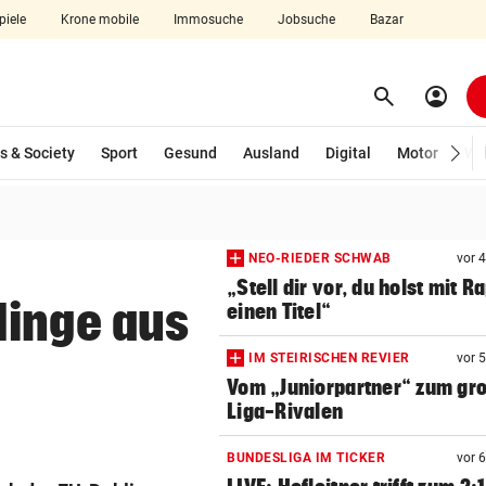
piele
Krone mobile
Immosuche
Jobsuche
Bazar
search
account_circle
Menü aufklappen
Suchen
s & Society
Sport
Gesund
Ausland
Digital
Motor
Wir
len
NEO-RIEDER SCHWAB
vor 
„Stell dir vor, du holst mit R
linge aus
einen Titel“
IM STEIRISCHEN REVIER
vor 
Vom „Juniorpartner“ zum gr
Liga-Rivalen
BUNDESLIGA IM TICKER
vor 