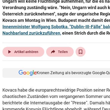
Ungarn will keine Flüchtlinge aufnehmen, für die es n
© Krone Multimedia GmbH & Co KG 2026
Verordnung zuständig wäre. "Nein, Ungarn wird auch k
Muthgasse 2, 1190 Wien
Österreich zurücknehmen", sagte der ungarische Regi
Kovacs am Montag in Wien. Budapest macht damit d
Innenminister Wolfgang Sobotka, "Dublin-III-Fälle" bal
Nachbarland zurückzuführen,
einen Strich durch die 
play_arrow
Artikel anhören
Teilen
Kronen Zeitung als bevorzugte Google-Q
Kovacs habe die europarechtswidrige Position seiner R
chaotischen Zuständen vom vergangenen Sommer und
berichtete die Internetausgabe der "Presse". Damals hä
kommende Konvois Flüchtlinge abgeholt, während Deut