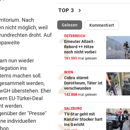
MotoGP: Martin holt sich
chevron_right
TOP 3
Sprintsieg in Silverstone
rritorium. Nach
(ausgewählt)
Gelesen
Kommentiert
UNGLÜCKLICH
vor ein
n nicht möglich, weil
Salzburg-Talent verletzte si
rundrechten droht. Auf
ÖSTERREICH
früh im Spiel
Erneuter Allzeit-
opaweite
Rekord ++ Hitze
noch nicht vorbei
KRITIK AUCH AN SPÖ
vor ein
161.551
mal gelesen
arn nun wieder
„Unfassbar“: Auch AK-Chefi
über Stocker empört
legation ins
WIEN
stems machen soll.
Cobra stürmt
NEUE REGIONALLIGA
vor 
 gesammelt werden,
Dorotheum, Täter ist
„In die Top-4 zu kommen, wi
verschwunden
VwGH überstehen. Eher
immens schwer!“
142.888
mal gelesen
 dem EU-Türkei-Deal
ht werden.
BÖSE ERINNERUNGEN
vor 
SALZBURG
genüber der "Presse"
Mure im Valsertal: „Hier zeig
TV-Star geht mit
Kanzler Stocker hart
Klimawandel“
ne individuellen
ins Gericht
chon.