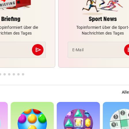
Briefing
Sport News
opinformiert über die
Topinformiert über die Sport
ichten des Tages
Nachrichten des Tages
send
s
E-Mail
Abschicken
Alle