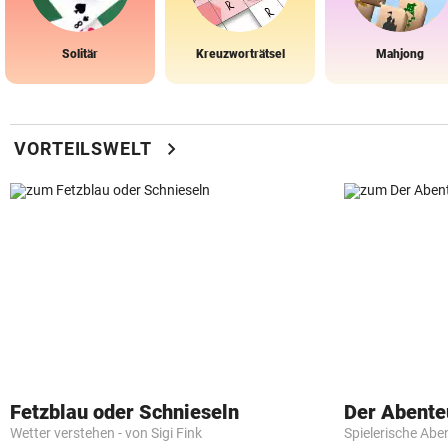
Solitär
Kreuzworträtsel
Mahjong
chevron_right
VORTEILSWELT
Fetzblau oder Schnieseln
Der Abente
Wetter verstehen - von Sigi Fink
Spielerische Abe