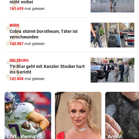
nicht vorbei
161.659
mal gelesen
WIEN
Cobra stürmt Dorotheum, Täter ist
verschwunden
142.967
mal gelesen
SALZBURG
TV-Star geht mit Kanzler Stocker hart
ins Gericht
141.808
mal gelesen
LIVE: Vienna
Armut: