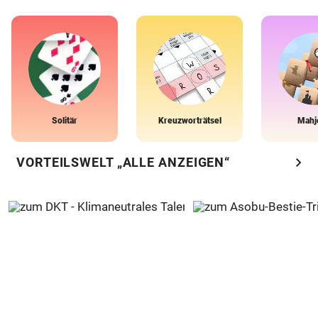
Solitär
Kreuzworträtsel
Mahj
chevron_right
VORTEILSWELT „ALLE ANZEIGEN“