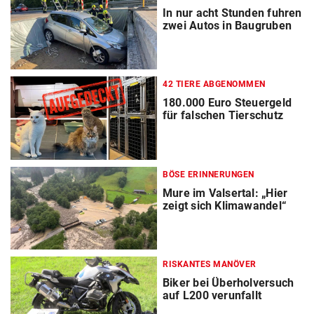
In nur acht Stunden fuhren
zwei Autos in Baugruben
42 TIERE ABGENOMMEN
180.000 Euro Steuergeld
für falschen Tierschutz
BÖSE ERINNERUNGEN
Mure im Valsertal: „Hier
zeigt sich Klimawandel“
RISKANTES MANÖVER
Biker bei Überholversuch
auf L200 verunfallt