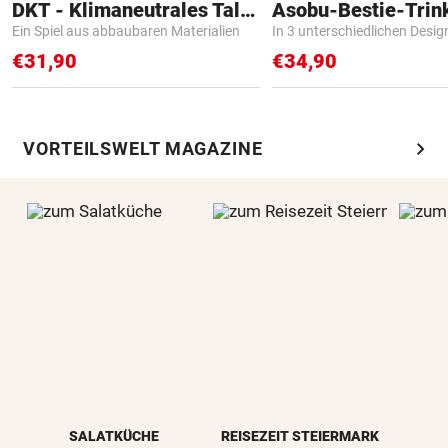
DKT - Klimaneutrales Talent
Asobu-Bestie-Trin
Ein Spiel aus abbaubaren Materialien
In 3 unterschiedlichen Desig
€31,90
€34,90
chevron_right
VORTEILSWELT MAGAZINE
SALATKÜCHE
REISEZEIT STEIERMARK