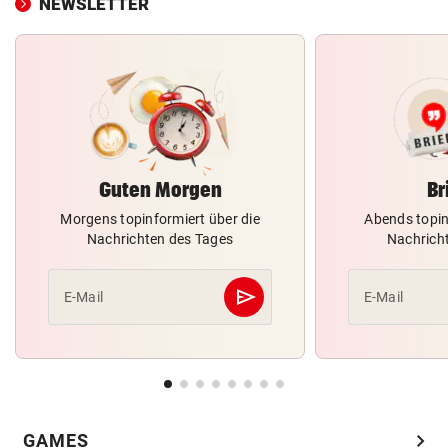
NEWSLETTER
Guten Morgen
Br
Morgens topinformiert über die
Abends topin
Nachrichten des Tages
Nachrich
send
E-Mail
E-Mail
Abschicken
chevron_right
GAMES