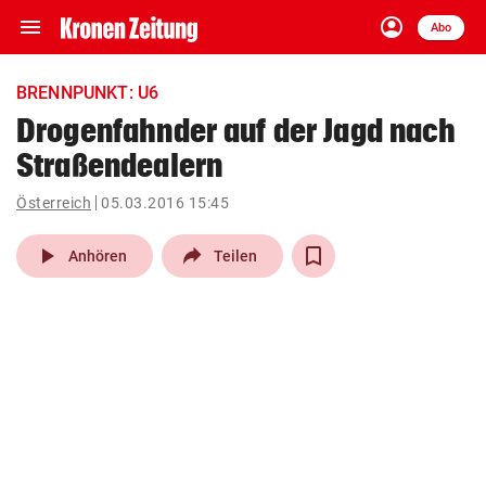
menu
account_circle
Navigation
Anmelden
Abo
close
Schließen
ein-/ausklappen
BRENNPUNKT: U6
Abonnieren
Drogenfahnder auf der Jagd nach
Straßendealern
account_circle
arrow_right
Anmelden
Österreich
05.03.2016 15:45
pin_drop
arrow_right
Bundesland auswäh
Wien
play_arrow
Anhören
Teilen
bookmark
Merkliste
Suchbegriff
search
eingeben