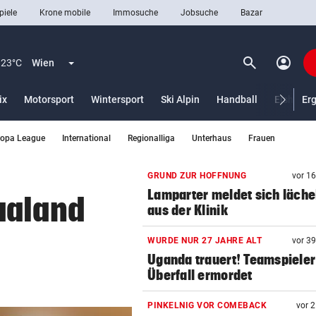
piele
Krone mobile
Immosuche
Jobsuche
Bazar
search
account_circle
Menü aufklappen
Suchen
23°C
Wien
ix
Motorsport
Wintersport
Ski Alpin
Handball
Eishocke
Er
ropa League
International
Regionalliga
Unterhaus
Frauen
len
GRUND ZUR HOFFNUNG
vor 1
Lamparter meldet sich läche
aaland
aus der Klinik
WURDE NUR 27 JAHRE ALT
vor 3
Uganda trauert! Teamspieler
Überfall ermordet
PINKELNIG VOR COMEBACK
vor 