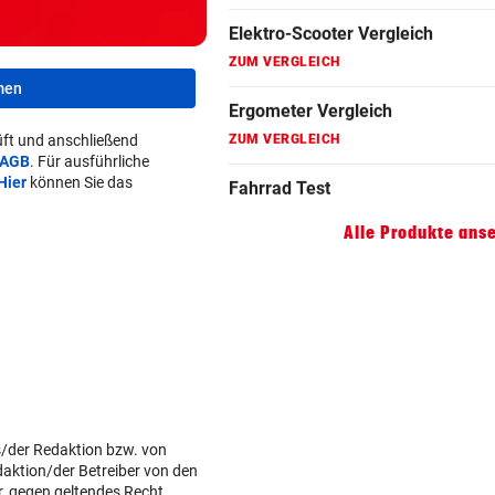
ZUM VERGLEICH
Hoverboard Vergleich
men
ZUM VERGLEICH
ft und anschließend
Kinderfahrrad Vergleich
AGB
. Für ausführliche
Hier
können Sie das
ZUM VERGLEICH
Alle Produkte ans
s/der Redaktion bzw. von
daktion/der Betreiber von den
r, gegen geltendes Recht