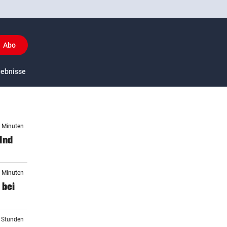
Abo
y
gebnisse
US-Sport
6 Minuten
lnd
9 Minuten
 bei
2 Stunden