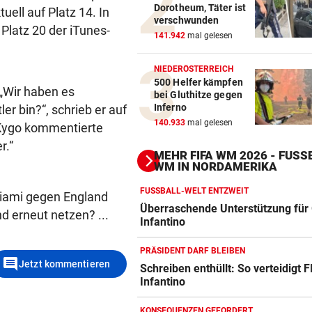
Dorotheum, Täter ist
uell auf Platz 14. In
verschwunden
 Platz 20 der iTunes-
141.942
mal gelesen
NIEDERÖSTERREICH
500 Helfer kämpfen
 „Wir haben es
bei Gluthitze gegen
Inferno
ler bin?“, schrieb er auf
140.933
mal gelesen
 Kygo kommentierte
r.“
MEHR FIFA WM 2026 - FUSSB
M IN NORDAMERIKA
FUSSBALL-WELT ENTZWEIT
iami gegen England
Überraschende Unterstützung für 
nd erneut netzen? ...
Infantino
PRÄSIDENT DARF BLEIBEN
comment
Jetzt kommentieren
Schreiben enthüllt: So verteidigt F
Infantino
Action-Cam Vergleich
ZUM VERGLEICH
KONSEQUENZEN GEFORDERT