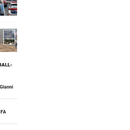
ALL-W
Gianni
IFA