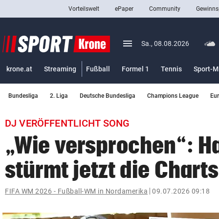
Vorteilswelt
ePaper
Community
Gewinns
close
Schließen
menu
Menü aufklappen
Sa., 08.08.2026
Abonnieren
krone.at
Streaming
Fußball
Formel 1
Tennis
Sport-M
account_circle
arrow_right
Anmelden
Bundesliga
2. Liga
Deutsche Bundesliga
Champions League
Eu
pin_drop
arrow_right
Bundesland auswäh
Wien
DJ VERÖFFENTLICHT SONG
bookmark
Merkliste
„Wie versprochen“: H
stürmt jetzt die Charts
Suchbegriff
search
eingeben
FIFA WM 2026 - Fußball-WM in Nordamerika
09.07.2026 09:18