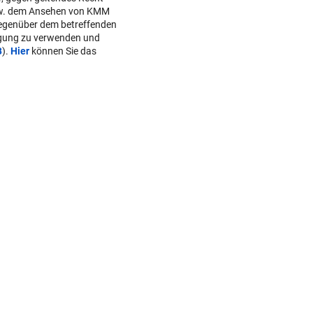
w. dem Ansehen von KMM
gegenüber dem betreffenden
lgung zu verwenden und
B
).
Hier
können Sie das