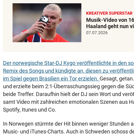
KREATIVER SUPERSTAR
Musik-Video von 1
Haaland geht nun vi
07.07.2026
Der norwegische Star-DJ Kygo veröffentlichte in den s
Remix des Songs und kündigte an, diesen zu veröffentli
im Spiel gegen Brasilien ein Tor erzielen.
Gesagt, getan.
und erzielte beim 2:1-Überraschungssieg gegen die Sü
beide Treffer. Daraufhin hielt der DJ sein Wort und ver
samt Video mit zahlreichen emotionalen Szenen aus Ha
Spotify, Itunes und Co.
In Norwegen stürmte der Hit binnen weniger Stunden au
Music- und iTunes-Charts. Auch in Schweden schoss de