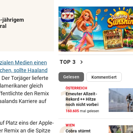
6-jährigem
ral
chevron_right
TOP 3
ozialen Medien einen
chen, sollte Haaland
(ausgewählt)
Gelesen
Kommentiert
 Der Torjäger lieferte
damerikaner gleich
ÖSTERREICH
öffentlichte den Remix
Erneuter Allzeit-
Rekord ++ Hitze
alands Karriere auf
noch nicht vorbei
160.605
mal gelesen
f Platz eins der Apple-
WIEN
r Remix an die Spitze
Cobra stürmt