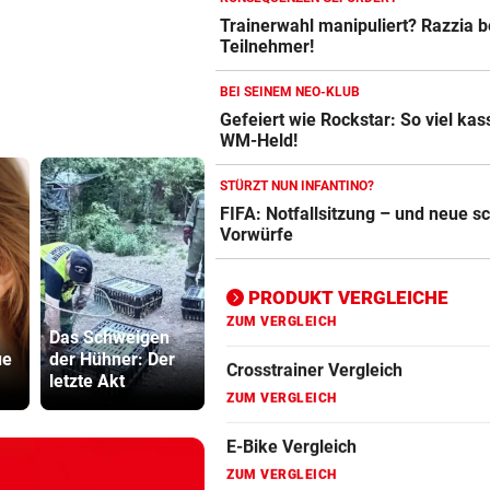
Trainerwahl manipuliert? Razzia 
Crosstrainer Vergleich
Teilnehmer!
ZUM VERGLEICH
BEI SEINEM NEO-KLUB
E-Bike Vergleich
Gefeiert wie Rockstar: So viel kass
ZUM VERGLEICH
WM-Held!
Elektro-Scooter Vergleich
STÜRZT NUN INFANTINO?
FIFA: Notfallsitzung – und neue 
ZUM VERGLEICH
Vorwürfe
Ergometer Vergleich
ZUM VERGLEICH
PRODUKT VERGLEICHE
Wieder in der
Fahrrad Test
Das Schweigen
Klinik: Große
Strittiger K
ue
der Hühner: Der
Sorge um König
Sager: Abe
ZUM VERGLEICH
letzte Akt
Harald
recht hat …
Fahrradanhänger Vergleich
ZUM VERGLEICH
Faszienrolle Vergleich