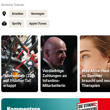
Ähnliche Themen
Brasilien
Norwegen
Spotify
Apple iTunes
Verdächtige
Was Akne-Haut
Fahrraddieb (22)
Zahlungen an
im Sommer
auf frischer Tat
Infantino-
braucht und ne
ertappt
Mitarbeiterin
Therapien