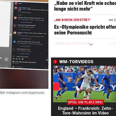
„Habe so viel Kraft wie scho
lange nicht mehr“
„AM BODEN ZERSTÖRT“
vor 
Ex-Olympionike spricht offe
seine Pornosucht
„DESOLATE SITUATION“
vor 
Sex-Massagen-Skandal:
Südkorea entschuldigt sich
WM-TORVIDEOS
TOPSPIELERIN
vor 
„Salzburg war für mich die e
Wahl“
WM-TEAMCHEF STINKSAUER
vor 
Bild: instagram.com/kygomusic,
„Ratte“: Hat Cannavaro ein
SPIEL UM PLATZ DREI
Verräter im Team?
England – Frankreich: Zehn-
Tore-Wahnsinn im Video
TRAINER ZARIC DEUTLICH
vor 