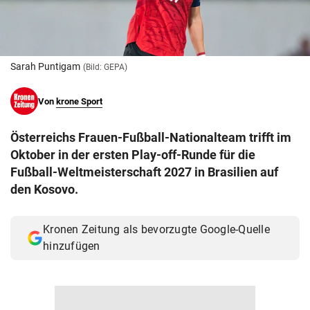
© Krone Multimedia GmbH & Co KG 2026
Muthgasse 2, 1190 Wien
Sarah Puntigam
(Bild: GEPA)
Von
krone Sport
Österreichs Frauen-Fußball-Nationalteam trifft im
Oktober in der ersten Play-off-Runde für die
Fußball-Weltmeisterschaft 2027 in Brasilien auf
den Kosovo.
Kronen Zeitung als bevorzugte Google-Quelle
hinzufügen