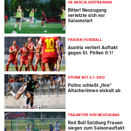
IM ABSCHLUSSTRAINING
Bitter! Neuzugang
verletzte sich vor
Saisonstart
FRAUEN-FUSSBALL
Austria verliert Auftakt
gegen St. Pölten 0:1!
STURM MIT 6:1-SIEG
Pulins schießt „ihre“
Altacherinnen eiskalt ab
TRAUMTOR VON NEUZUGANG
Red Bull Salzburg Frauen
siegen zum Saisonauftakt