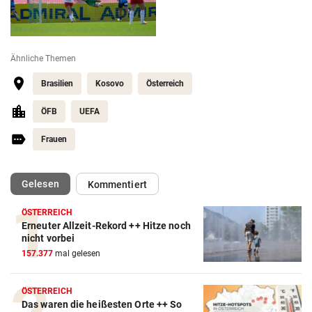
Ähnliche Themen
Brasilien
Kosovo
Österreich
ÖFB
UEFA
Frauen
(ausgewählt)
Gelesen
Kommentiert
ÖSTERREICH
Erneuter Allzeit-Rekord ++ Hitze noch
Action-Cam Vergleich
nicht vorbei
157.377
mal gelesen
ZUM VERGLEICH
Crosstrainer Vergleich
ÖSTERREICH
Das waren die heißesten Orte ++ So
ZUM VERGLEICH