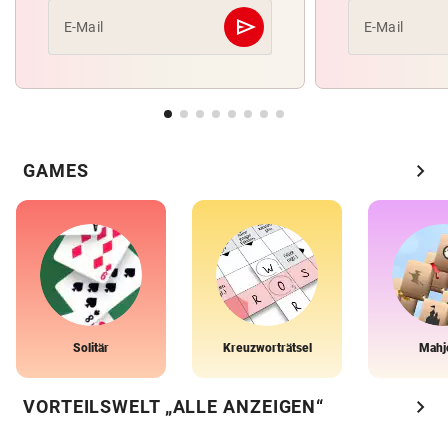
send
E-Mail
E-Mail
Abschicken
chevron_right
GAMES
Solitär
Kreuzworträtsel
Mahj
chevron_right
VORTEILSWELT „ALLE ANZEIGEN“