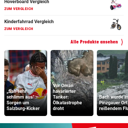
Hoverboard Vergleich
ZUM VERGLEICH
Kinderfahrrad Vergleich
ZUM VERGLEICH
Alle Produkte ansehen
Vor Oman
„Sah sehr
havarierter
schlimm aus“ –
Tanker:
Bach wurde i
Sorgen um
Ölkatastrophe
Pinzgauer Ort
Salzburg-Kicker
droht
reißendem Fl