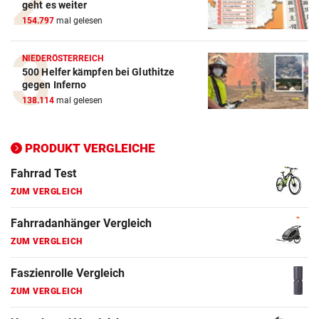
geht es weiter
154.797
mal gelesen
E-Bike Vergleich
ZUM VERGLEICH
NIEDERÖSTERREICH
500 Helfer kämpfen bei Gluthitze
Elektro-Scooter Vergleich
gegen Inferno
ZUM VERGLEICH
138.114
mal gelesen
Ergometer Vergleich
ZUM VERGLEICH
PRODUKT VERGLEICHE
Fahrrad Test
ZUM VERGLEICH
Fahrradanhänger Vergleich
ZUM VERGLEICH
Faszienrolle Vergleich
ZUM VERGLEICH