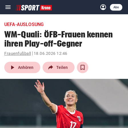
menu
account_circle
Navigation
Anmelden
Abo
close
Schließen
ein-/ausklappen
UEFA-AUSLOSUNG
Abonnieren
WM-Quali: ÖFB-Frauen kennen
ihren Play-off-Gegner
account_circle
arrow_right
Anmelden
Frauenfußball
18.06.2026 12:46
pin_drop
arrow_right
Bundesland auswäh
Wien
play_arrow
Anhören
Teilen
bookmark
Merkliste
Suchbegriff
search
eingeben