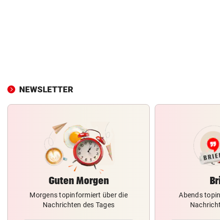
NEWSLETTER
Guten Morgen
Br
Morgens topinformiert über die
Abends topin
Nachrichten des Tages
Nachrich