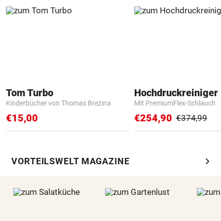
Tom Turbo
Hochdruckreiniger 
Kinderbücher von Thomas Brezina
Mit PremiumFlex-Schlauch
€15,00
€254,90
€374,99
chevron_right
VORTEILSWELT MAGAZINE