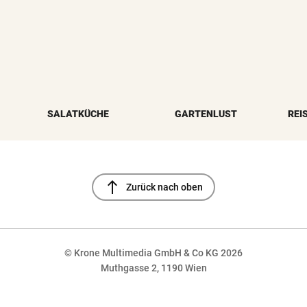
SALATKÜCHE
GARTENLUST
REI
north
Zurück nach oben
© Krone Multimedia GmbH & Co KG 2026
Muthgasse 2, 1190 Wien