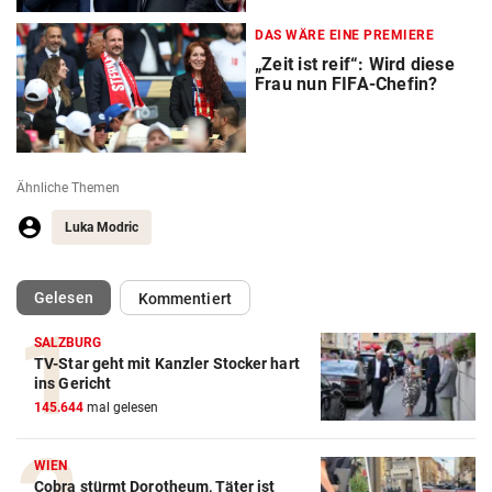
DAS WÄRE EINE PREMIERE
„Zeit ist reif“: Wird diese
Frau nun FIFA-Chefin?
Ähnliche Themen
Luka Modric
(ausgewählt)
Gelesen
Kommentiert
SALZBURG
TV-Star geht mit Kanzler Stocker hart
Action-Cam Vergleich
ins Gericht
145.644
mal gelesen
ZUM VERGLEICH
Crosstrainer Vergleich
WIEN
Cobra stürmt Dorotheum, Täter ist
ZUM VERGLEICH