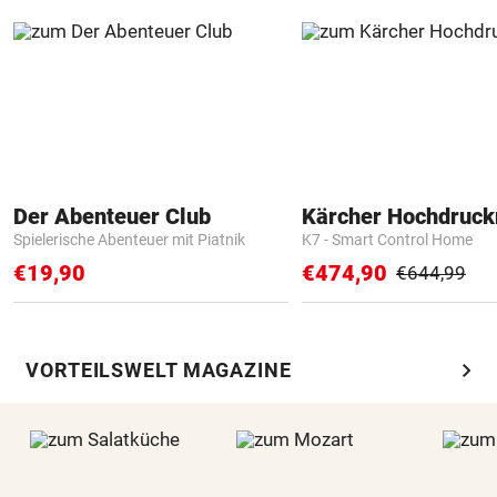
Der Abenteuer Club
Kärcher Hochdruck
Spielerische Abenteuer mit Piatnik
K7 - Smart Control Home
€19,90
€474,90
€644,99
chevron_right
VORTEILSWELT MAGAZINE