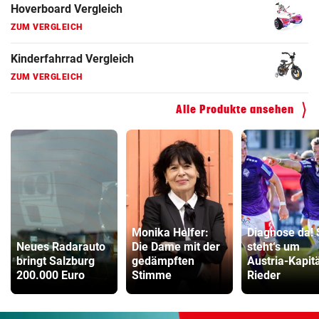
Hoverboard Vergleich
ZUM VERGLEICH
Kinderfahrrad Vergleich
ZUM VERGLEICH
Alle Produkte ansehen
Monika Helfer:
Diagnose da! 
Neues Radarauto
Die Dame mit der
steht‘s um
bringt Salzburg
gedämpften
Austria-Kapit
200.000 Euro
Stimme
Rieder