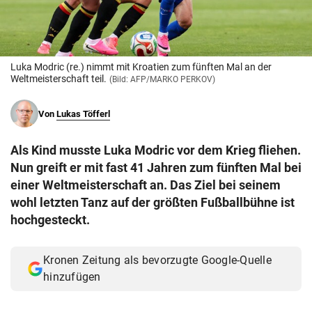
© Krone Multimedia GmbH & Co KG 2026
Muthgasse 2, 1190 Wien
Luka Modric (re.) nimmt mit Kroatien zum fünften Mal an der
Weltmeisterschaft teil.
(Bild: AFP/MARKO PERKOV)
Von
Lukas Töfferl
Als Kind musste Luka Modric vor dem Krieg fliehen.
Nun greift er mit fast 41 Jahren zum fünften Mal bei
einer Weltmeisterschaft an. Das Ziel bei seinem
wohl letzten Tanz auf der größten Fußballbühne ist
hochgesteckt.
Kronen Zeitung als bevorzugte Google-Quelle
hinzufügen