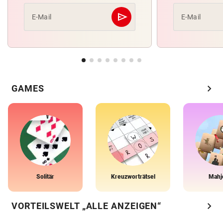
send
E-Mail
E-Mail
Abschicken
chevron_right
GAMES
Solitär
Kreuzworträtsel
Mahj
chevron_right
VORTEILSWELT „ALLE ANZEIGEN“