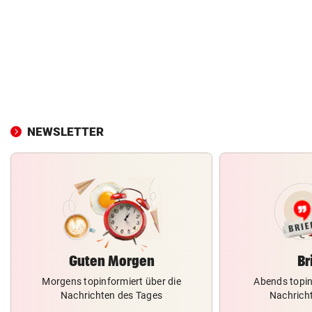
NEWSLETTER
Guten Morgen
Br
Morgens topinformiert über die
Abends topin
Nachrichten des Tages
Nachrich