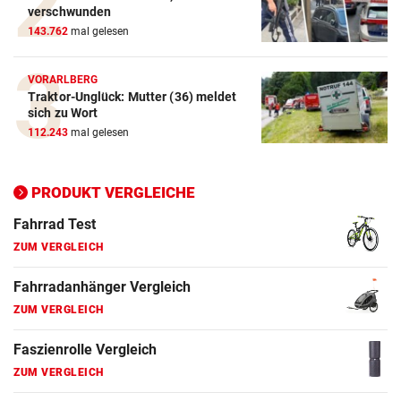
verschwunden
143.762
mal gelesen
E-Bike Vergleich
ZUM VERGLEICH
VORARLBERG
Traktor-Unglück: Mutter (36) meldet
Elektro-Scooter Vergleich
sich zu Wort
ZUM VERGLEICH
112.243
mal gelesen
Ergometer Vergleich
ZUM VERGLEICH
PRODUKT VERGLEICHE
Fahrrad Test
ZUM VERGLEICH
Fahrradanhänger Vergleich
ZUM VERGLEICH
Faszienrolle Vergleich
ZUM VERGLEICH