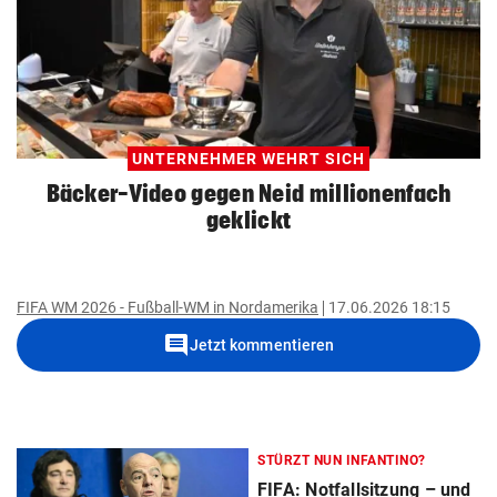
UNTERNEHMER WEHRT SICH
Bäcker-Video gegen Neid millionenfach
geklickt
FIFA WM 2026 - Fußball-WM in Nordamerika
17.06.2026 18:15
comment
Jetzt kommentieren
STÜRZT NUN INFANTINO?
FIFA: Notfallsitzung – und