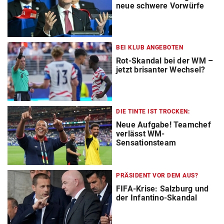
neue schwere Vorwürfe
BEI KLUB ANGEBOTEN
Rot-Skandal bei der WM –
jetzt brisanter Wechsel?
DIE TINTE IST TROCKEN:
Neue Aufgabe! Teamchef
verlässt WM-
Sensationsteam
PRÄSIDENT VOR DEM AUS?
FIFA-Krise: Salzburg und
der Infantino-Skandal