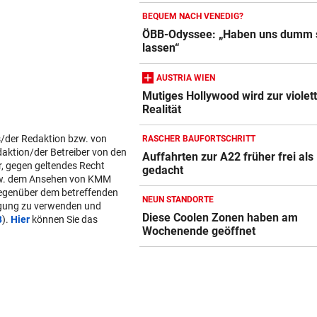
BEQUEM NACH VENEDIG?
ÖBB-Odyssee: „Haben uns dumm 
lassen“
AUSTRIA WIEN
Mutiges Hollywood wird zur violet
Realität
s/der Redaktion bzw. von
RASCHER BAUFORTSCHRITT
daktion/der Betreiber von den
Auffahrten zur A22 früher frei als
r, gegen geltendes Recht
gedacht
w. dem Ansehen von KMM
gegenüber dem betreffenden
NEUN STANDORTE
lgung zu verwenden und
Diese Coolen Zonen haben am
B
).
Hier
können Sie das
Wochenende geöffnet