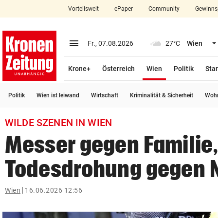
Vorteilswelt
ePaper
Community
Gewinns
close
Schließen
menu
Menü aufklappen
Fr., 07.08.2026
27°C
Wien
Abonnieren
(ausgewählt)
Krone+
Österreich
Wien
Politik
Star
account_circle
arrow_right
Anmelden
Politik
Wien ist leiwand
Wirtschaft
Kriminalität & Sicherheit
Wohn
pin_drop
arrow_right
Bundesland auswäh
Wien
WILDE SZENEN IN WIEN
bookmark
Merkliste
Messer gegen Familie
Todesdrohung gegen 
Suchbegriff
search
eingeben
Wien
16.06.2026 12:56