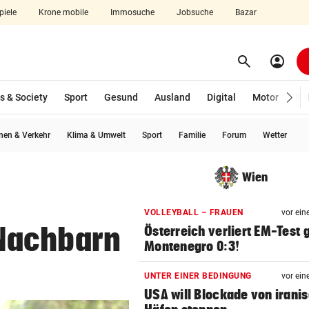
piele
Krone mobile
Immosuche
Jobsuche
Bazar
search
account_circle
Menü aufklappen
Suchen
s & Society
Sport
Gesund
Ausland
Digital
Motor
Wir
en & Verkehr
Klima & Umwelt
Sport
Familie
Forum
Wetter
len
Wien
,
VOLLEYBALL – FRAUEN
vor ein
Nachbarn
Österreich verliert EM-Test
Montenegro 0:3!
UNTER EINER BEDINGUNG
vor ein
USA will Blockade von irani