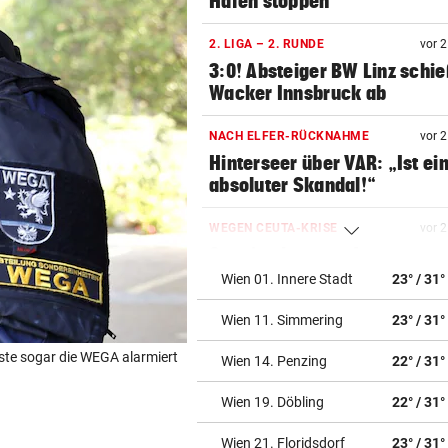
Häfen stoppen
2. LIGA – 2. RUNDE
vor 
3:0! Absteiger BW Linz schie
Wacker Innsbruck ab
NACH ELFER-RÜCKNAHME
vor 
Hinterseer über VAR: „Ist ei
absoluter Skandal!“
WEGEN CEUTA-KRISE
vor 
Spanien kontert: Jetzt
Grenzkontrollen für Italien
Wien 01. Innere Stadt
23° / 31°
Wien 11. Simmering
23° / 31°
SONNTAG NOCH IM KASTEN
vor 
Klubs aus Holland und Italie
ste sogar die WEGA alarmiert
Wien 14. Penzing
22° / 31°
locken WAC-Goalie
Wien 19. Döbling
22° / 31°
BEI BARESI-ABSCHIED
vor 
Brasilien-Legende schockt 
Wien 21. Floridsdorf
23° / 31°