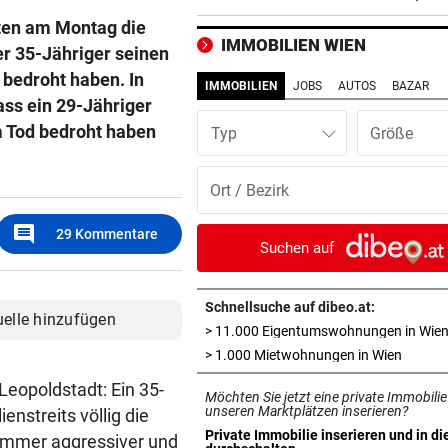
mit Mallet-Finger
ten am Montag die
IMMOBILIEN WIEN
er 35-Jähriger seinen
KIND UND PARTNER TOT
vor 
bedroht haben. In
Traktor-Unglück: Mutter (36
IMMOBILIEN
JOBS
AUTOS
BAZAR
meldet sich zu Wort
ass ein 29-Jähriger
 Tod bedroht haben
Typ
STRATEGIE FEHLT
vor 
Schutz vor Drohnen? Österr
hat keinen Plan
comment
29
Kommentare
LÄNDLE-KICKER SIEGEN
vor 
Suchen auf
3:1 nach 0:1! Altach dreht De
gegen WSG Tirol
Schnellsuche auf dibeo.at:
uelle hinzufügen
> 11.000 Eigentumswohnungen in Wie
KRITIK AUS POLITIK
vor 
in neue
> 1.000 Mietwohnungen in Wien
Theater stellt Planschbecke
300.000 Euro auf
eopoldstadt: Ein 35-
Möchten Sie jetzt eine private Immobilie
unseren Marktplätzen inserieren?
nstreits völlig die
NACH WIEN AUF MYKONOS
vor 
Private Immobilie inserieren und in di
 immer aggressiver und
in neuem Tab öffnen