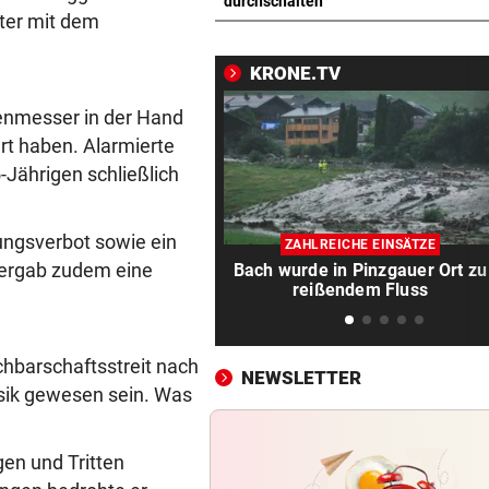
Luxus am Meer! Sabalenka
durchschalten
tter mit dem
gewährt private Einblicke
KRONE.TV
„IHR SEID DER HAMMER!“
vor 
Feuerwehr befreite Kalb aus
henmesser in der Hand
misslicher Lage
t haben. Alarmierte
Jährigen schließlich
FUSSBALL-FANS FEIERN
vor 
Hochgefühle dank Comebac
eines Kult-Sponsors
ngsverbot sowie ein
ZAHLREICHE EINSÄTZE
 ergab zudem eine
Bach wurde in Pinzgauer Ort zu
LIEFERING VERLIERT
vor 
reißendem Fluss
Enttäuschende Zweitliga-
Rückkehr nach Grödig
chbarschaftsstreit nach
NEWSLETTER
2. LIGA – 2. RUNDE
vor 
sik gewesen sein. Was
Fehlstart komplett! Nächste 
für St. Pölten
gen und Tritten
WANDERER AUSGEFLOGEN
vor 