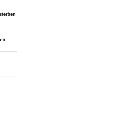
sterben
ten