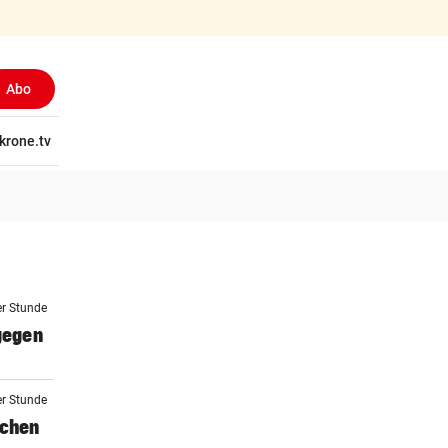
Abo
tschaft
krone.tv
Wissen
Gericht
Kolumnen
Freizeit
Reise
Ti
er Stunde
 gegen
er Stunde
schen