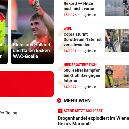
Rekord ++ Hitze
noch nicht vorbei
159.826
mal gelesen
WIEN
Cobra stürmt
Stiefvater wegen
Dorotheum, Täter ist
ch
Klubs aus Holland
Gewalt an
Sager wirkt
verschwunden
und Italien locken
Ziehtochter vor
Mütter-Auf
140.931
mal gelesen
r
WAC-Goalie
Gericht
gegen Kanz
NIEDERÖSTERREICH
500 Helfer kämpfen
bei Gluthitze gegen
Inferno
140.327
mal gelesen
MEHR WIEN
SZENE SETZT SICH FEST
Verfügung.
Drogenhandel explodiert im Wiene
Bezirk Mariahilf