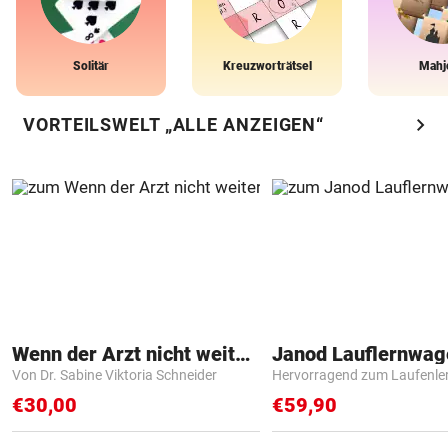
Solitär
Kreuzworträtsel
Mahj
chevron_right
VORTEILSWELT „ALLE ANZEIGEN“
Wenn der Arzt nicht weiter weiß
Janod Lauflernwa
Von Dr. Sabine Viktoria Schneider
Hervorragend zum Laufenle
€30,00
€59,90