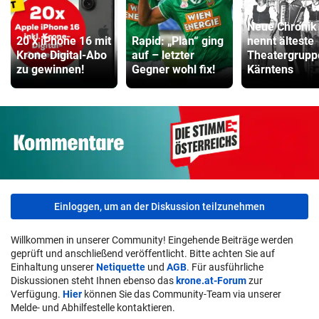
Hoverboard Vergleich
ZUM VERGLEICH
Neue Chronik
20 x iPhone 16 mit
Rapid: „Plan“ ging
nennt älteste
Kinderfahrrad Vergleich
Krone Digital-Abo
auf – letzter
Theatergrupp
zu gewinnen!
Gegner wohl fix!
Kärntens
ZUM VERGLEICH
Einloggen, um an der Diskussion teilzunehmen
Willkommen in unserer Community! Eingehende Beiträge werden
geprüft und anschließend veröffentlicht. Bitte achten Sie auf
Einhaltung unserer
Netiquette
und
AGB
. Für ausführliche
Diskussionen steht Ihnen ebenso das
krone.at-Forum
zur
Verfügung.
Hier
können Sie das Community-Team via unserer
Melde- und Abhilfestelle kontaktieren.