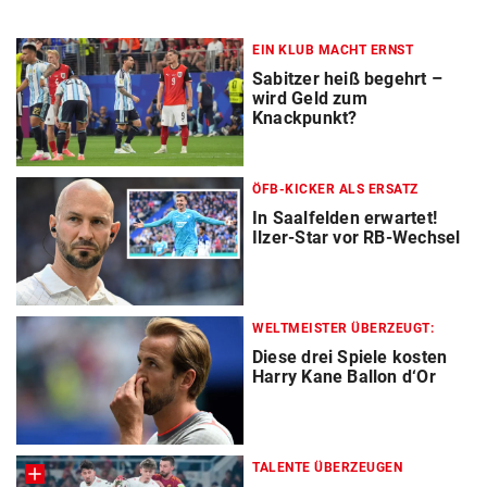
EIN KLUB MACHT ERNST
Sabitzer heiß begehrt –
wird Geld zum
Knackpunkt?
ÖFB-KICKER ALS ERSATZ
In Saalfelden erwartet!
Ilzer-Star vor RB-Wechsel
WELTMEISTER ÜBERZEUGT:
Diese drei Spiele kosten
Harry Kane Ballon d‘Or
TALENTE ÜBERZEUGEN