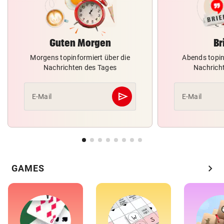
Guten Morgen
Br
Morgens topinformiert über die
Abends topin
Nachrichten des Tages
Nachrich
send
E-Mail
E-Mail
Abschicken
chevron_right
GAMES