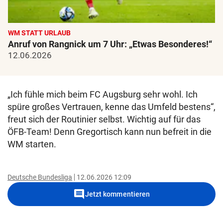
WM STATT URLAUB
Anruf von Rangnick um 7 Uhr: „Etwas Besonderes!“
12.06.2026
„Ich fühle mich beim FC Augsburg sehr wohl. Ich
spüre großes Vertrauen, kenne das Umfeld bestens“,
freut sich der Routinier selbst. Wichtig auf für das
ÖFB-Team! Denn Gregortisch kann nun befreit in die
WM starten.
Deutsche Bundesliga
12.06.2026 12:09
comment
Jetzt kommentieren