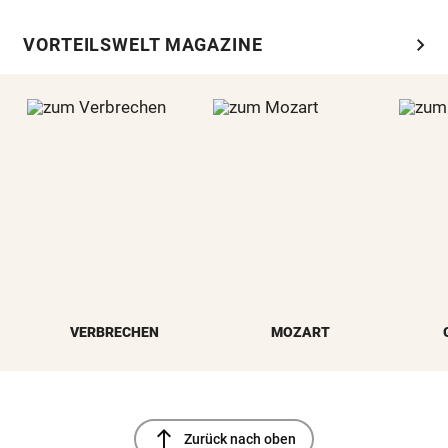
chevron_right
VORTEILSWELT MAGAZINE
VERBRECHEN
MOZART
north
Zurück nach oben