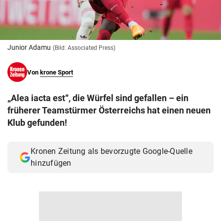
© Krone Multimedia GmbH & Co KG 2026
Muthgasse 2, 1190 Wien
Junior Adamu
(Bild: Associated Press)
Von
krone Sport
„Alea iacta est“, die Würfel sind gefallen – ein
früherer Teamstürmer Österreichs hat einen neuen
Klub gefunden!
Kronen Zeitung als bevorzugte Google-Quelle
hinzufügen