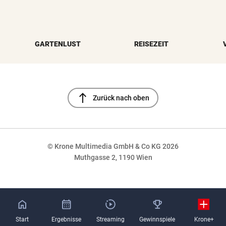
GARTENLUST
REISEZEIT
north
Zurück nach oben
© Krone Multimedia GmbH & Co KG 2026
Muthgasse 2, 1190 Wien
NaN%
Start
Ergebnisse
Streaming
Gewinnspiele
Krone+