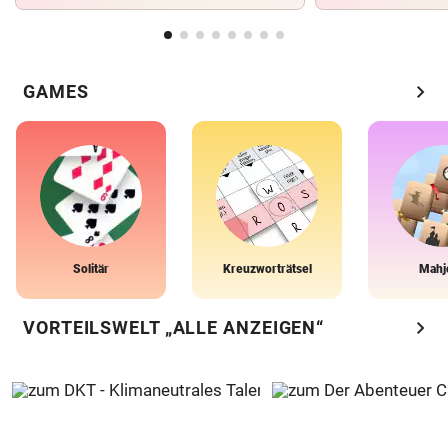
chevron_right
GAMES
Solitär
Kreuzworträtsel
Mahj
chevron_right
VORTEILSWELT „ALLE ANZEIGEN“