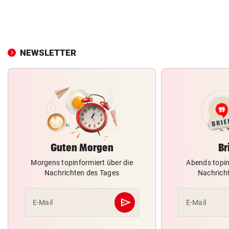
NEWSLETTER
Guten Morgen
Br
Morgens topinformiert über die
Abends topin
Nachrichten des Tages
Nachrich
send
E-Mail
E-Mail
Abschicken