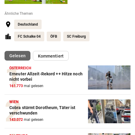
Ähnliche Themen
Deutschland
FC Schalke 04
ÖFB
SC Freiburg
(ausgewählt)
Gelesen
Kommentiert
ÖSTERREICH
Erneuter Allzeit-Rekord ++ Hitze noch
nicht vorbei
161.773
mal gelesen
WIEN
Cobra stürmt Dorotheum, Täter ist
verschwunden
143.072
mal gelesen