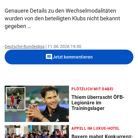
Genauere Details zu den Wechselmodalitäten
wurden von den beteiligten Klubs nicht bekannt
gegeben …
Deutsche Bundesliga
11.06.2026 19:30
comment
Jetzt kommentieren
PLÖTZLICH MIT DABEI
Thiem überrascht ÖFB-
Legionäre im
Trainingslager
APPELL IM LUXUS-HOTEL
Bayern mahnt Konkurrenz: