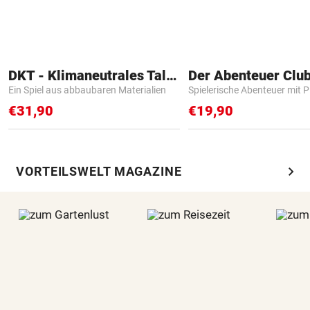
DKT - Klimaneutrales Talent
Der Abenteuer Clu
Ein Spiel aus abbaubaren Materialien
Spielerische Abenteuer mit P
€31,90
€19,90
chevron_right
VORTEILSWELT MAGAZINE