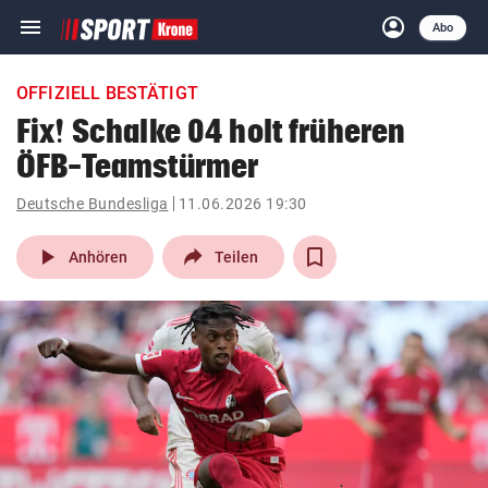
menu
account_circle
Navigation
Anmelden
Abo
close
Schließen
ein-/ausklappen
OFFIZIELL BESTÄTIGT
Abonnieren
Fix! Schalke 04 holt früheren
ÖFB-Teamstürmer
account_circle
arrow_right
Anmelden
Deutsche Bundesliga
11.06.2026 19:30
pin_drop
arrow_right
Bundesland auswäh
Wien
play_arrow
Anhören
Teilen
bookmark
Merkliste
Suchbegriff
search
eingeben