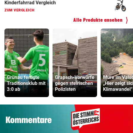
ZUM VERGLEICH
Fahrrad Test
Alle Produkte ansehen
ZUM VERGLEICH
Fahrradanhänger Vergleich
ZUM VERGLEICH
Faszienrolle Vergleich
ZUM VERGLEICH
Grünau fertigte
Grapsch-Vorwürfe
Mure im Valse
Hoverboard Vergleich
Traditionsklub mit
gegen steirischen
„Hier zeigt si
ZUM VERGLEICH
3:0 ab
Polizisten
Klimawandel“
Kinderfahrrad Vergleich
ZUM VERGLEICH