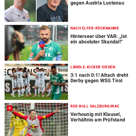
gegen Austria Lustenau
NACH ELFER-RÜCKNAHME
Hinterseer über VAR: „Ist
ein absoluter Skandal!“
LÄNDLE-KICKER SIEGEN
3:1 nach 0:1! Altach dreht
Derby gegen WSG Tirol
RED BULL SALZBURG/WAC
Verhounig mit Klausel,
Verhältnis am Prüfstand