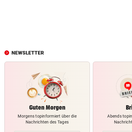
NEWSLETTER
Guten Morgen
Br
Morgens topinformiert über die
Abends topin
Nachrichten des Tages
Nachrich