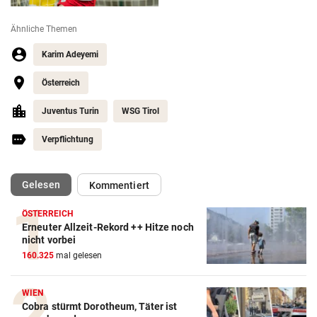
Ähnliche Themen
Karim Adeyemi
Österreich
Juventus Turin
WSG Tirol
Verpflichtung
(ausgewählt)
Gelesen
Kommentiert
ÖSTERREICH
Erneuter Allzeit-Rekord ++ Hitze noch
Action-Cam Vergleich
nicht vorbei
160.325
mal gelesen
ZUM VERGLEICH
Crosstrainer Vergleich
WIEN
Cobra stürmt Dorotheum, Täter ist
ZUM VERGLEICH