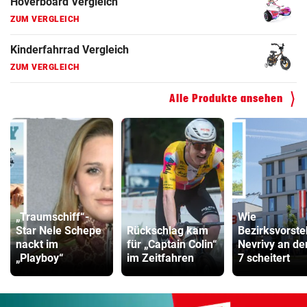
Hoverboard Vergleich
ZUM VERGLEICH
Kinderfahrrad Vergleich
ZUM VERGLEICH
Alle Produkte ansehen
„Traumschiff“-
Wie
Star Nele Schepe
Rückschlag kam
Bezirksvorste
nackt im
für „Captain Colin“
Nevrivy an d
„Playboy“
im Zeitfahren
7 scheitert