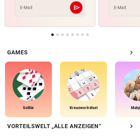
send
E-Mail
E-Mail
Abschicken
chevron_right
GAMES
Solitär
Kreuzworträtsel
Mahj
chevron_right
VORTEILSWELT „ALLE ANZEIGEN“