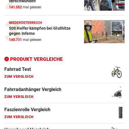
verschwunden
141.552
mal gelesen
E-Bike Vergleich
ZUM VERGLEICH
NIEDERÖSTERREICH
500 Helfer kämpfen bei Gluthitze
Elektro-Scooter Vergleich
gegen Inferno
ZUM VERGLEICH
140.731
mal gelesen
Ergometer Vergleich
ZUM VERGLEICH
PRODUKT VERGLEICHE
Fahrrad Test
ZUM VERGLEICH
Fahrradanhänger Vergleich
ZUM VERGLEICH
Faszienrolle Vergleich
ZUM VERGLEICH