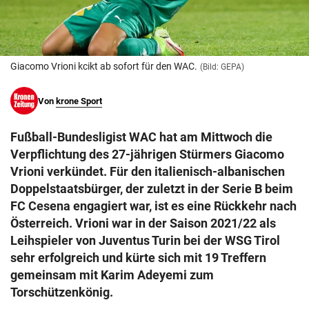
© Krone Multimedia GmbH & Co KG 2026
Muthgasse 2, 1190 Wien
Giacomo Vrioni kcikt ab sofort für den WAC.
(Bild: GEPA)
Von
krone Sport
Fußball-Bundesligist WAC hat am Mittwoch die
Verpflichtung des 27-jährigen Stürmers Giacomo
Vrioni verkündet. Für den italienisch-albanischen
Doppelstaatsbürger, der zuletzt in der Serie B beim
FC Cesena engagiert war, ist es eine Rückkehr nach
Österreich. Vrioni war in der Saison 2021/22 als
Leihspieler von Juventus Turin bei der WSG Tirol
sehr erfolgreich und kürte sich mit 19 Treffern
gemeinsam mit Karim Adeyemi zum
Torschützenkönig.