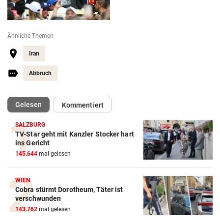
Ähnliche Themen
Iran
Abbruch
(ausgewählt)
Gelesen
Kommentiert
SALZBURG
TV-Star geht mit Kanzler Stocker hart
Action-Cam Vergleich
ins Gericht
145.644
mal gelesen
ZUM VERGLEICH
Crosstrainer Vergleich
WIEN
Cobra stürmt Dorotheum, Täter ist
ZUM VERGLEICH
verschwunden
143.762
mal gelesen
E-Bike Vergleich