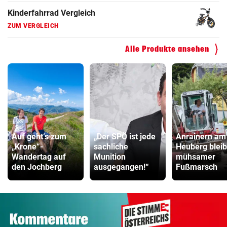
Kinderfahrrad Vergleich
ZUM VERGLEICH
Alle Produkte ansehen
Auf geht‘s zum
„Der SPÖ ist jede
Anrainern am
„Krone“-
sachliche
Heuberg bleib
Wandertag auf
Munition
mühsamer
den Jochberg
ausgegangen!“
Fußmarsch