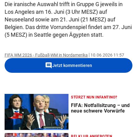
Die iranische Auswahl trifft in Gruppe G jeweils in
Los Angeles am 16. Juni (3 Uhr MESZ) auf
Neuseeland sowie am 21. Juni (21 MESZ) auf
Belgien. Das dritte Vorrundenspiel findet am 27. Juni
(5 MESZ) in Seattle gegen Ägypten statt.
FIFA WM 2026 - Fußball-WM in Nordamerika
10.06.2026 11:57
comment
Jetzt kommentieren
STÜRZT NUN INFANTINO?
FIFA: Notfallsitzung – und
neue schwere Vorwürfe
BEI KLUB ANGEBOTEN