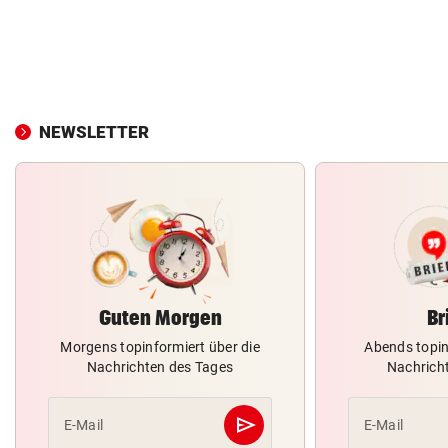
NEWSLETTER
Guten Morgen
Br
Morgens topinformiert über die
Abends topin
Nachrichten des Tages
Nachrich
send
E-Mail
E-Mail
Abschicken