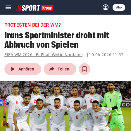
menu
account_circle
Navigation
Anmelden
Abo
close
Schließen
ein-/ausklappen
PROTESTEN BEI DER WM?
Abonnieren
Irans Sportminister droht mit
Abbruch von Spielen
account_circle
arrow_right
Anmelden
FIFA WM 2026 - Fußball-WM in Nordamerika
10.06.2026 11:57
pin_drop
arrow_right
Bundesland auswäh
Wien
play_arrow
Anhören
Teilen
bookmark
Merkliste
Suchbegriff
search
eingeben