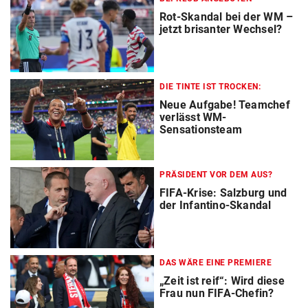
Rot-Skandal bei der WM –
jetzt brisanter Wechsel?
DIE TINTE IST TROCKEN:
Neue Aufgabe! Teamchef
verlässt WM-
Sensationsteam
PRÄSIDENT VOR DEM AUS?
FIFA-Krise: Salzburg und
der Infantino-Skandal
DAS WÄRE EINE PREMIERE
„Zeit ist reif“: Wird diese
Frau nun FIFA-Chefin?