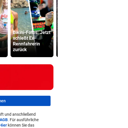
Bikini-Fotos: Jetzt
schießt Ex-
22-Jährige erlitt
Grapsch-V
Rennfahrerin
auf Hochstand
gegen steir
zurück
Schwächeanfall
Polizisten
men
ft und anschließend
AGB
. Für ausführliche
Hier
können Sie das