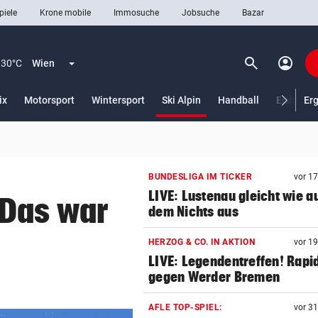
piele
Krone mobile
Immosuche
Jobsuche
Bazar
search
account_circle
Menü aufklappen
Suchen
30°C
Wien
(ausgewählt)
ix
Motorsport
Wintersport
Ski Alpin
Handball
Eishocke
Er
len
BUNDESLIGA IM TICKER
vor 1
LIVE: Lustenau gleicht wie a
„Das war
dem Nichts aus
HERZOG & CO. IN AKTION
vor 1
LIVE: Legendentreffen! Rapi
gegen Werder Bremen
AFLE TOP-SPIEL:
vor 3