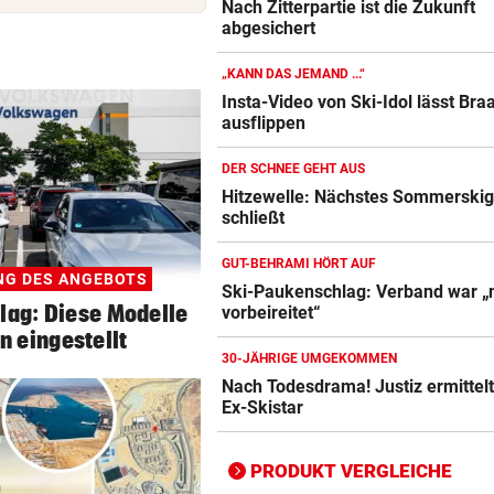
Nach Zitterpartie ist die Zukunft
abgesichert
„KANN DAS JEMAND ...“
Insta-Video von Ski-Idol lässt Bra
ausflippen
Action-Cam Vergleich
ZUM VERGLEICH
DER SCHNEE GEHT AUS
Hitzewelle: Nächstes Sommerskig
Crosstrainer Vergleich
schließt
ZUM VERGLEICH
GUT-BEHRAMI HÖRT AUF
E-Bike Vergleich
NG DES ANGEBOTS
Ski-Paukenschlag: Verband war „n
ZUM VERGLEICH
ag: Diese Modelle
vorbeireitet“
n eingestellt
Elektro-Scooter Vergleich
30-JÄHRIGE UMGEKOMMEN
Nach Todesdrama! Justiz ermittel
ZUM VERGLEICH
Ex-Skistar
Ergometer Vergleich
ZUM VERGLEICH
PRODUKT VERGLEICHE