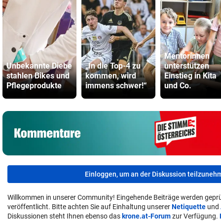
Mentorinnen
Unbekannte Diebe
„In die Top-4 zu
unterstützen
stahlen Bikes und
kommen, wird
Einstieg in Kita
Pflegeprodukte
immens schwer!“
und Co.
Einloggen, um an der Diskussion teilzuneh
Willkommen in unserer Community! Eingehende Beiträge werden geprü
veröffentlicht. Bitte achten Sie auf Einhaltung unserer
Netiquette
und
Diskussionen steht Ihnen ebenso das
krone.at-Forum
zur Verfügung.