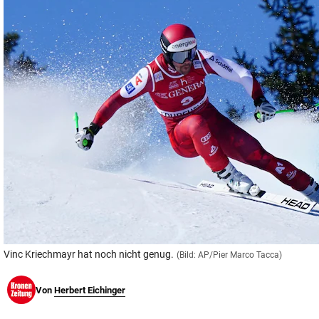
© Krone Multimedia GmbH & Co KG 2026
Muthgasse 2, 1190 Wien
Vinc Kriechmayr hat noch nicht genug.
(Bild: AP/Pier Marco Tacca)
Von
Herbert Eichinger