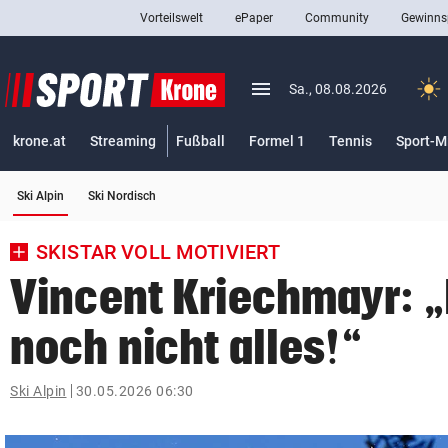
Vorteilswelt
ePaper
Community
Gewinns
close
Schließen
menu
Menü aufklappen
Sa., 08.08.2026
Abonnieren
krone.at
Streaming
Fußball
Formel 1
Tennis
Sport-M
account_circle
arrow_right
Anmelden
(ausgewählt)
Ski Alpin
Ski Nordisch
pin_drop
arrow_right
Bundesland auswäh
Wien
SKISTAR VOLL MOTIVIERT
bookmark
Merkliste
Vincent Kriechmayr: 
noch nicht alles!“
Suchbegriff
search
eingeben
Ski Alpin
30.05.2026 06:30