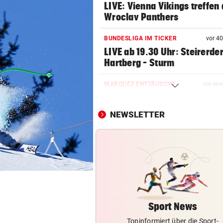
LIVE: Vienna Vikings treffen 
Wroclav Panthers
BUNDESLIGA IM TICKER
vor 4
LIVE ab 19.30 Uhr: Steirerde
Hartberg – Sturm
MARQUEZ ENTTÄUSCHT
vor ein
MotoGP: Martin holt sich
Sprintsieg in Silverstone
NEWSLETTER
UNGLÜCKLICH
vor ein
Salzburg-Talent verletzte si
früh im Spiel
NEUE REGIONALLIGA
vor ein
„In die Top-4 zu kommen, wi
immens schwer!“
Sport News
Topinformiert über die Sport-
GROSSER TRIUMPH
vor 