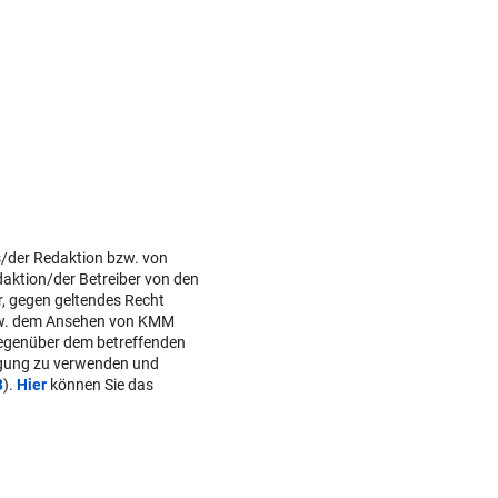
s/der Redaktion bzw. von
daktion/der Betreiber von den
r, gegen geltendes Recht
w. dem Ansehen von KMM
gegenüber dem betreffenden
lgung zu verwenden und
B
).
Hier
können Sie das