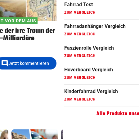
Fahrrad Test
ZUM VERGLEICH
T VOR DEM AUS
Fahrradanhänger Vergleich
e der irre Traum der
ZUM VERGLEICH
-Milliardäre
Faszienrolle Vergleich
ZUM VERGLEICH
comment
Jetzt kommentieren
Hoverboard Vergleich
ZUM VERGLEICH
Kinderfahrrad Vergleich
ZUM VERGLEICH
Alle Produkte ans