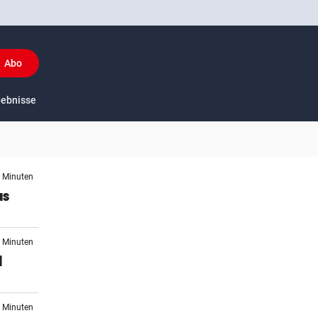
Abo
y
gebnisse
US-Sport
7 Minuten
us
9 Minuten
d
1 Minuten