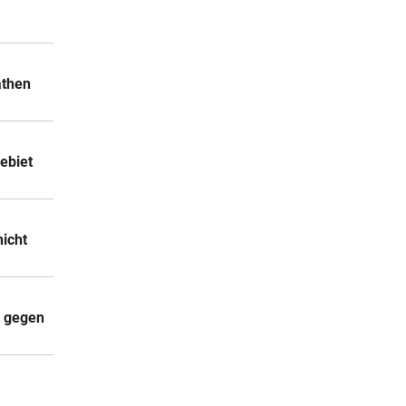
athen
ebiet
icht
t gegen