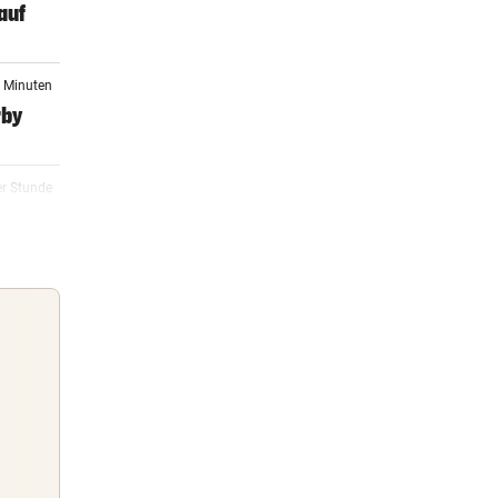
auf
0 Minuten
rby
er Stunde
er Stunde
ch
er Stunde
Guten Morgen
rd
Morgens topinformiert über die
Nachrichten des Tages
2 Stunden