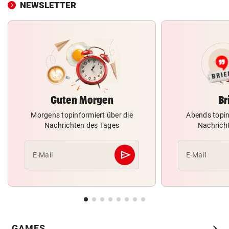
NEWSLETTER
Guten Morgen
Br
Morgens topinformiert über die
Abends topin
Nachrichten des Tages
Nachrich
send
E-Mail
E-Mail
Abschicken
chevron_right
GAMES