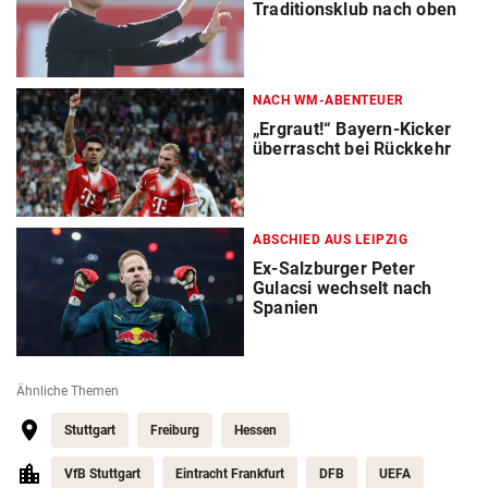
Traditionsklub nach oben
NACH WM-ABENTEUER
„Ergraut!“ Bayern-Kicker
überrascht bei Rückkehr
ABSCHIED AUS LEIPZIG
Ex-Salzburger Peter
Gulacsi wechselt nach
Spanien
Ähnliche Themen
Stuttgart
Freiburg
Hessen
VfB Stuttgart
Eintracht Frankfurt
DFB
UEFA