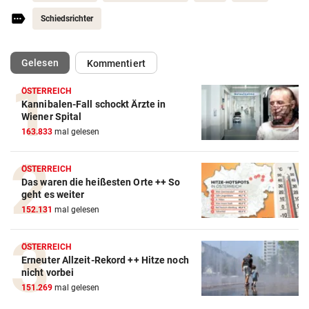
Schiedsrichter
(ausgewählt)
Gelesen
Kommentiert
ÖSTERREICH
Kannibalen-Fall schockt Ärzte in
Action-Cam Vergleich
Wiener Spital
163.833
mal gelesen
ZUM VERGLEICH
Crosstrainer Vergleich
ÖSTERREICH
Das waren die heißesten Orte ++ So
ZUM VERGLEICH
geht es weiter
152.131
mal gelesen
E-Bike Vergleich
ZUM VERGLEICH
ÖSTERREICH
Erneuter Allzeit-Rekord ++ Hitze noch
Elektro-Scooter Vergleich
nicht vorbei
ZUM VERGLEICH
151.269
mal gelesen