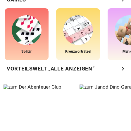
Solitär
Kreuzworträtsel
Mahj
chevron_right
VORTEILSWELT „ALLE ANZEIGEN“