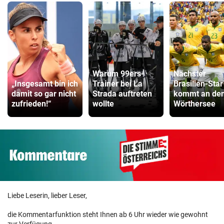
Warum 99ers-
Nächster
„Insgesamt bin ich
Trainer bei La
Brasilien-Star
damit so gar nicht
Strada auftreten
kommt an de
zufrieden!“
wollte
Wörthersee
Liebe Leserin, lieber Leser,
die Kommentarfunktion steht Ihnen ab 6 Uhr wieder wie gewohnt
zur Verfügung.