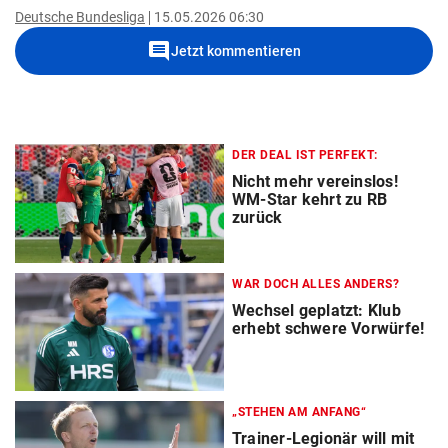
Deutsche Bundesliga
15.05.2026 06:30
comment
Jetzt kommentieren
DER DEAL IST PERFEKT:
Nicht mehr vereinslos!
WM-Star kehrt zu RB
zurück
WAR DOCH ALLES ANDERS?
Wechsel geplatzt: Klub
erhebt schwere Vorwürfe!
„STEHEN AM ANFANG“
Trainer-Legionär will mit