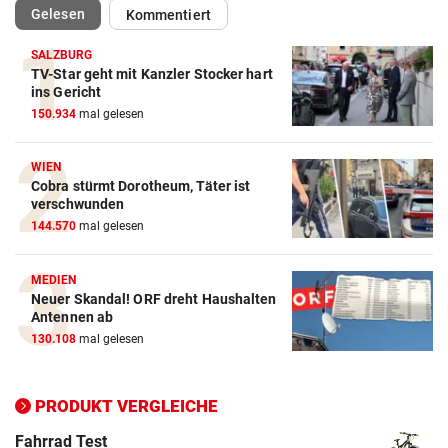
(ausgewählt)
Gelesen
Kommentiert
SALZBURG
TV-Star geht mit Kanzler Stocker hart
ins Gericht
150.934
mal gelesen
WIEN
Cobra stürmt Dorotheum, Täter ist
verschwunden
Action-Cam Vergleich
144.570
mal gelesen
ZUM VERGLEICH
MEDIEN
Crosstrainer Vergleich
Neuer Skandal! ORF dreht Haushalten
Antennen ab
ZUM VERGLEICH
130.108
mal gelesen
E-Bike Vergleich
ZUM VERGLEICH
PRODUKT VERGLEICHE
Elektro-Scooter Vergleich