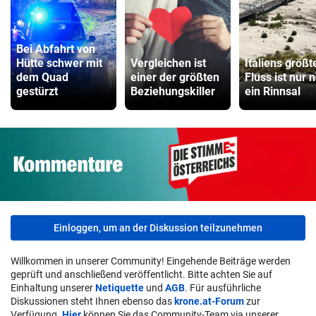
Bei Abfahrt von
Hütte schwer mit
Vergleichen ist
Italiens größt
dem Quad
einer der größten
Fluss ist nur 
gestürzt
Beziehungskiller
ein Rinnsal
Einloggen, um an der Diskussion teilzunehmen
Willkommen in unserer Community! Eingehende Beiträge werden
geprüft und anschließend veröffentlicht. Bitte achten Sie auf
Einhaltung unserer
Netiquette
und
AGB
. Für ausführliche
Diskussionen steht Ihnen ebenso das
krone.at-Forum
zur
Verfügung.
Hier
können Sie das Community-Team via unserer