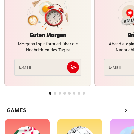
Guten Morgen
Br
Morgens topinformiert über die
Abends topin
Nachrichten des Tages
Nachrich
send
E-Mail
E-Mail
Abschicken
chevron_right
GAMES