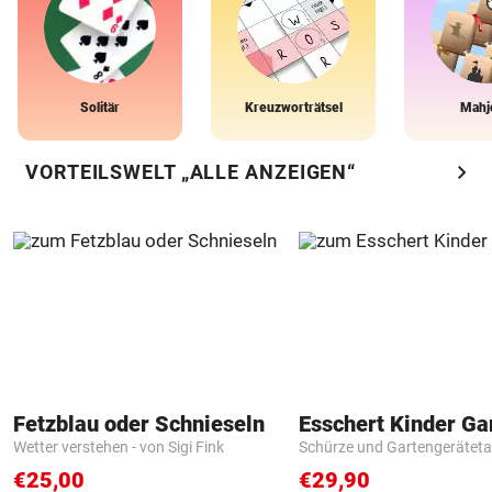
Solitär
Kreuzworträtsel
Mahj
chevron_right
VORTEILSWELT „ALLE ANZEIGEN“
Fetzblau oder Schnieseln
Wetter verstehen - von Sigi Fink
Schürze und Gartengerätet
€25,00
€29,90