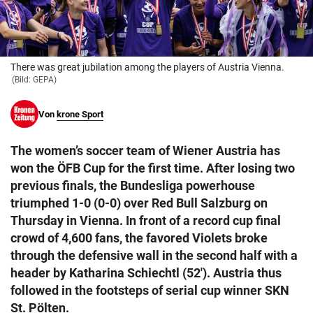
© Krone Multimedia GmbH & Co KG 2026
Muthgasse 2, 1190 Wien
There was great jubilation among the players of Austria Vienna.
(Bild: GEPA)
Von
krone Sport
The women’s soccer team of Wiener Austria has
won the ÖFB Cup for the first time. After losing two
previous finals, the Bundesliga powerhouse
triumphed 1-0 (0-0) over Red Bull Salzburg on
Thursday in Vienna. In front of a record cup final
crowd of 4,600 fans, the favored Violets broke
through the defensive wall in the second half with a
header by Katharina Schiechtl (52'). Austria thus
followed in the footsteps of serial cup winner SKN
St. Pölten.