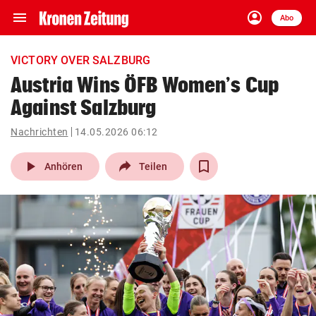
menu
account_circle
Navigation
Anmelden
Abo
close
Schließen
ein-/ausklappen
VICTORY OVER SALZBURG
Abonnieren
Austria Wins ÖFB Women’s Cup
Against Salzburg
account_circle
arrow_right
Anmelden
Nachrichten
14.05.2026 06:12
pin_drop
arrow_right
Bundesland auswäh
Wien
play_arrow
Anhören
Teilen
bookmark
Merkliste
Suchbegriff
search
eingeben