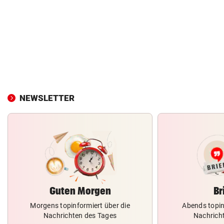
NEWSLETTER
Guten Morgen
Br
Morgens topinformiert über die
Abends topin
Nachrichten des Tages
Nachrich