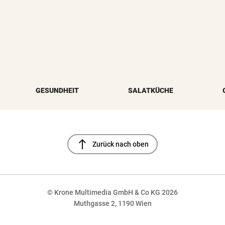
GESUNDHEIT
SALATKÜCHE
north
Zurück nach oben
© Krone Multimedia GmbH & Co KG 2026
Muthgasse 2, 1190 Wien