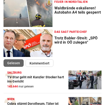
FEUER IN NORDITALIEN
Waldbrände eskalieren!
Autobahn A4 teils gesperrt
DAS SAGT PARTEICHEF
Trotz Babler-Streit: „SPÖ
wird in OÖ zulegen“
(ausgewählt)
Gelesen
Kommentiert
SALZBURG
TV-Star geht mit Kanzler Stocker hart
ins Gericht
145.644
mal gelesen
WIEN
Cobra stürmt Dorotheum, Täter ist