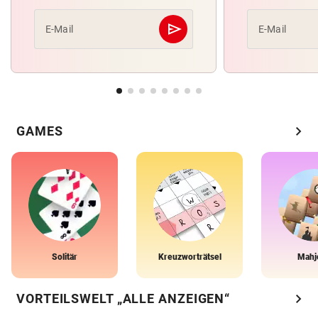
send
E-Mail
E-Mail
Abschicken
chevron_right
GAMES
Solitär
Kreuzworträtsel
Mahj
chevron_right
VORTEILSWELT „ALLE ANZEIGEN“