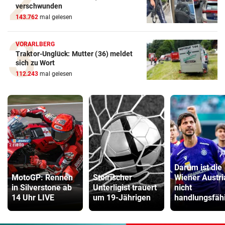
verschwunden
143.762
mal gelesen
VORARLBERG
Traktor-Unglück: Mutter (36) meldet
sich zu Wort
112.243
mal gelesen
Darum ist die
MotoGP: Rennen
Steirischer
Wiener Austri
in Silverstone ab
Unterligist trauert
nicht
14 Uhr LIVE
um 19-Jährigen
handlungsfäh