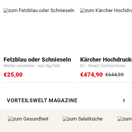
Fetzblau oder Schnieseln
Kärcher Hochdruck
Wetter verstehen - von Sigi Fink
K7 - Smart Control Home
€25,00
€474,90
€644,99
chevron_right
VORTEILSWELT MAGAZINE